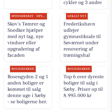
cykler og 3 andre
SPONSORERET
OPSLAGSTAVLEN
LOKALT NYT
Skov's Tømrer og
Frederikshavn
Snedker hjælper
udlejer
med nyt tag, nye
gymnastiksale til
vinduer eller
Søværnet under
opgradering af
renovering af
facaden
træningshal
BOLIGMARKED
BOLIGMARKED
Rosengyden 2 og 1
Top 6 over dyreste
anden boliger er
boliger til salg i
kommet til salg
Sæby. Priser op til
denne uge i Sæby
8.995.000 kr
- se boligerne her.