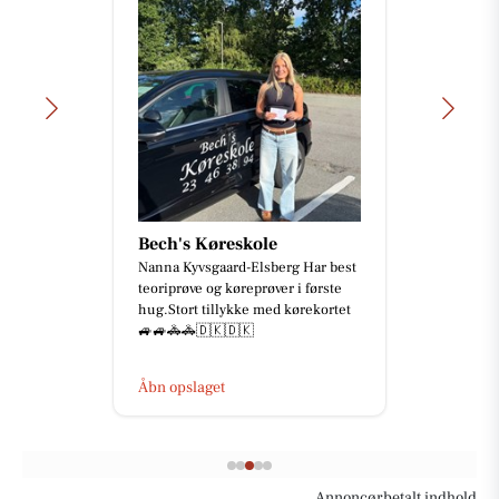
Mæglerhuset Sæby
CHARMERENDE SOMMERHUS
MED UDSIGT OVER KATTEGAT 🌞
📍 Nordre Strandvej 1, 9300 Sæby
Glæd dig til et indflytningsklart
sommer...
Åbn opslaget
Annoncørbetalt indhold