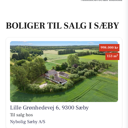
BOLIGER TIL SALG I SÆBY
998.000 kr
2
153 m
Lille Grønhedevej 6, 9300 Sæby
Til salg hos
Nybolig Sæby A/S