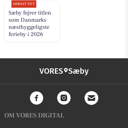
LOKALT NYT
Sæby fejrer titlen
som Danmarks
næsthyggeligste
ferieby i 2026
VORES
Sæby
OM VORES DIGITAL