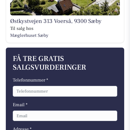
Østkystvejen 313 Voerså, 9300 Sæby
Til salg hos
Mæglerhuset Sæby
FÅ TRE GRATIS
SALGSVURDERINGER
Telefonnummer *
Email *
Adresse *