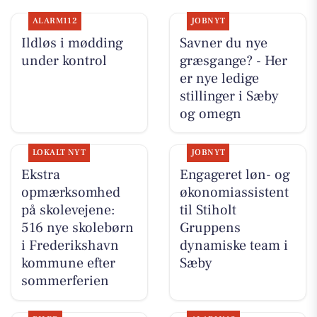
ALARM112
JOBNYT
Ildløs i mødding
Savner du nye
under kontrol
græsgange? - Her
er nye ledige
stillinger i Sæby
og omegn
LOKALT NYT
JOBNYT
Ekstra
Engageret løn- og
opmærksomhed
økonomiassistent
på skolevejene:
til Stiholt
516 nye skolebørn
Gruppens
i Frederikshavn
dynamiske team i
kommune efter
Sæby
sommerferien