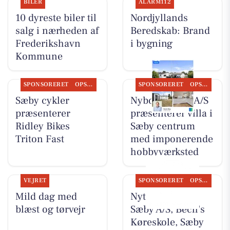
BILER
ALARM112
10 dyreste biler til
Nordjyllands
salg i nærheden af
Beredskab: Brand
Frederikshavn
i bygning
Kommune
SPONSORERET
OPSLAGSTAVLEN
SPONSORERET
OPSLAGSTAVLEN
Sæby cykler
Nybolig Sæby A/S
præsenterer
præsenterer villa i
Ridley Bikes
Sæby centrum
Triton Fast
med imponerende
hobbyværksted
VEJRET
SPONSORERET
OPSLAGSTAVLEN
Mild dag med
Nyt fra Nybolig
blæst og tørvejr
Sæby A/S, Bech's
Køreskole, Sæby