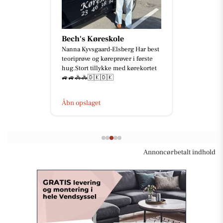
Mæglerhuset Sæby
CHARMERENDE SOMMERHUS
MED UDSIGT OVER KATTEGAT 🌞
📍 Nordre Strandvej 1, 9300 Sæby
Glæd dig til et indflytningsklart
sommer...
Åbn opslaget
Annoncørbetalt indhold