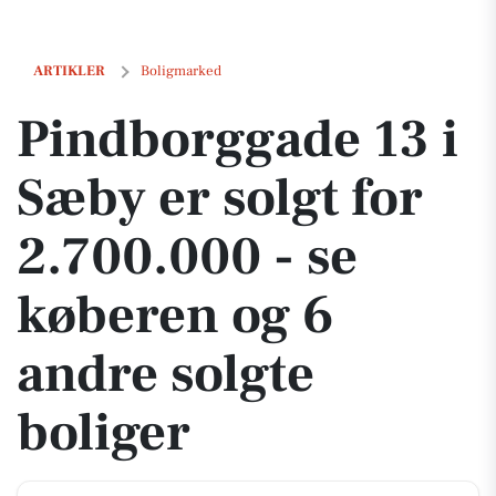
Pindborggade 13 i Sæby er solgt for 2.700.000 - se køberen og 6 andre
ARTIKLER
Boligmarked
Pindborggade 13 i
Sæby er solgt for
2.700.000 - se
køberen og 6
andre solgte
boliger