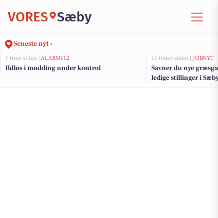
VORES
Sæby
Seneste nyt ›
1 time siden |
ALARM112
11 timer siden |
JOBNYT
Ildløs i mødding under kontrol
Savner du nye græsga
ledige stillinger i S