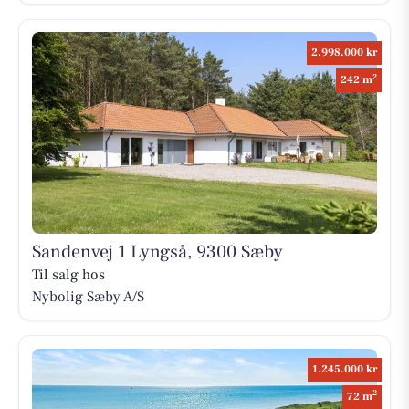
2.998.000 kr
2
242 m
Sandenvej 1 Lyngså, 9300 Sæby
Til salg hos
Nybolig Sæby A/S
1.245.000 kr
2
72 m