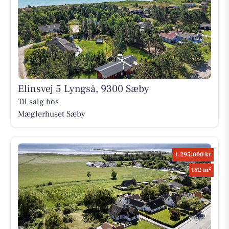
Elinsvej 5 Lyngså, 9300 Sæby
Til salg hos
Mæglerhuset Sæby
1.295.000 kr
2
182 m