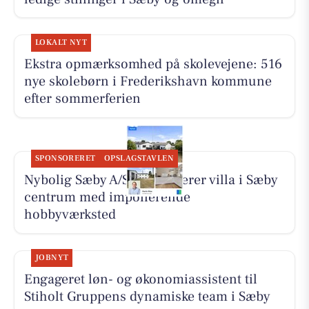
LOKALT NYT
Ekstra opmærksomhed på skolevejene: 516
nye skolebørn i Frederikshavn kommune
efter sommerferien
SPONSORERET
OPSLAGSTAVLEN
Nybolig Sæby A/S præsenterer villa i Sæby
centrum med imponerende
hobbyværksted
JOBNYT
Engageret løn- og økonomiassistent til
Stiholt Gruppens dynamiske team i Sæby