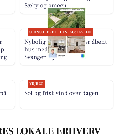
Sæby og omegn
SPONSORERET
OPSLAGSTAVLEN
r
Nybolig Sæby A/S holder åbent
ap,
hus med tilmelding på
ing
Svangenvej 5
VEJRET
 på
Sol og frisk vind over dagen
RES LOKALE ERHVERV