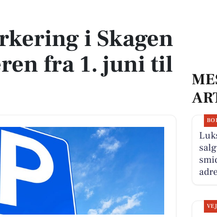
ren fra 1. juni til 31. august
rkering i Skagen
n fra 1. juni til
ME
AR
BO
Luk
salg
smid
adre
VE