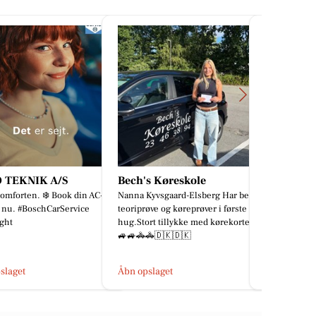
s Køreskole
Mæglerhuset Sæby
Sæby cykl
Kyvsgaard-Elsberg Har best
BYG DIT DRØMMEHJEM I SÆBY
Amflow PX C
øve og køreprøver i første
BAKKER 🤩 Forestil dig et hjem,
farve. vi har 
rt tillykke med kørekortet
der er skabt præcis, som du ønsker
N.P. kr. 547
🚓🇩🇰🇩🇰
det – omgivet af natur og med m...
Først til Mølle
slaget
Åbn opslaget
Åbn opslage