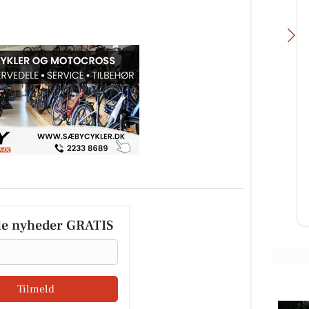
Skov's Tømrer og Snedker
ING
👀 Kan du gætte, hvor stort det her
9.
projekt bliver? Vi er netop startet
️
op på et projekt med tagpap,
 3,
ovenlysvinduer og en ge...
Åbn opslaget
le nyheder GRATIS
Tilmeld