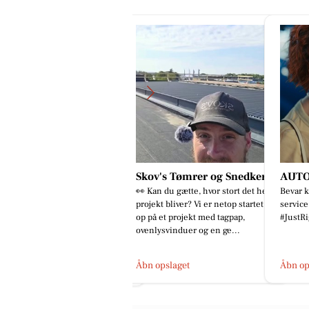
kov's Tømrer og Snedker
AUTO TEKNIK A/S
Bech'
 Kan du gætte, hvor stort det her
Bevar komforten. ❄️ Book din AC-
Nanna 
ojekt bliver? Vi er netop startet
service nu. #BoschCarService
teoripr
 på et projekt med tagpap,
#JustRight
hug.Sto
enlysvinduer og en ge...
🚙🚙🚓
bn opslaget
Åbn opslaget
Åbn op