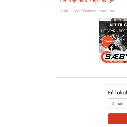
betalingsparkering-i-skagen
Kilde: Frederikshavn Kommune
Nybolig Sæby A/S
🍃 ÅBENT HUS MED TILMELD
- HYGGE TÆT PÅ NATUREN 🍃 
august 2026 kl. 14.30 - 15.00 🗓
Velkommen på Smedegårdsvej
Vo...
Åbn opslaget
Få loka
Email