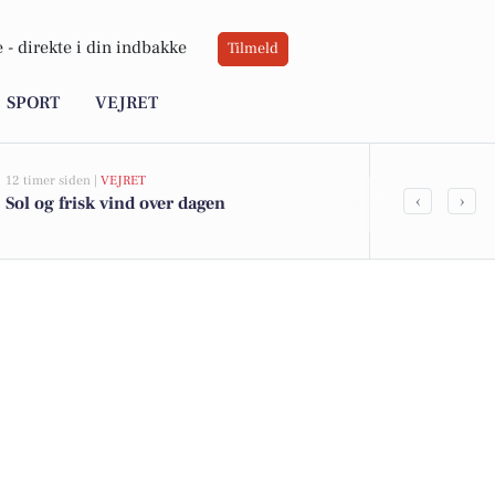
 -
direkte i din indbakke
Tilmeld
SPORT
VEJRET
12 timer siden |
VEJRET
21 timer siden |
A
‹
›
Sol og frisk vind over dagen
Ildløs i mød