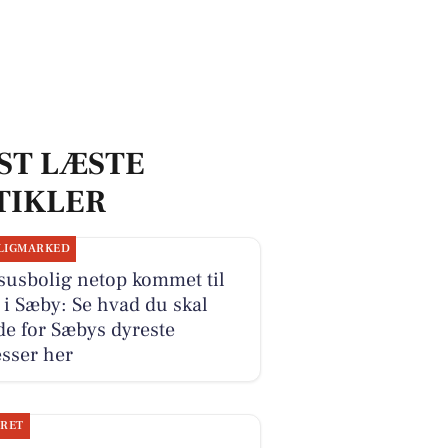
ST LÆSTE
TIKLER
LIGMARKED
susbolig netop kommet til
 i Sæby: Se hvad du skal
e for Sæbys dyreste
sser her
JRET