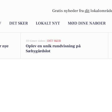
Gratis nyheder fra
dit
lokalområde
V
DET SKER
LOKALT NYT
MØD DINE NABOER
10 timer siden |
DET SKER
r nye
Oplev en unik rundvisning på
Sæbygårdslot