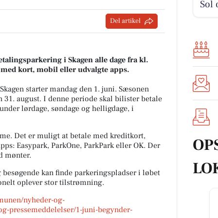
Sol 
Del artikel
betalingsparkering i Skagen alle dage fra kl.
e med kort, mobil eller udvalgte apps.
 Skagen starter mandag den 1. juni. Sæsonen
31. august. I denne periode skal bilister betale
runder lørdage, søndage og helligdage, i
time. Det er muligt at betale med kreditkort,
OP
 apps: Easypark, ParkOne, ParkPark eller OK. Der
d mønter.
LO
g besøgende kan finde parkeringspladser i løbet
nelt oplever stor tilstrømning.
mmunen/nyheder-og-
g-pressemeddelelser/1-juni-begynder-