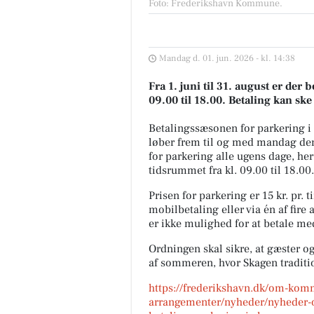
Foto: Frederikshavn Kommune
.
Mandag d. 01. jun. 2026 - kl. 14:38
Fra 1. juni til 31. august er der 
09.00 til 18.00. Betaling kan sk
Betalingssæsonen for parkering i
løber frem til og med mandag den 
for parkering alle ugens dage, he
tidsrummet fra kl. 09.00 til 18.00.
Prisen for parkering er 15 kr. pr. 
mobilbetaling eller via én af fire
er ikke mulighed for at betale me
Ordningen skal sikre, at gæster o
af sommeren, hvor Skagen traditio
https://frederikshavn.dk/om-ko
arrangementer/nyheder/nyheder-o