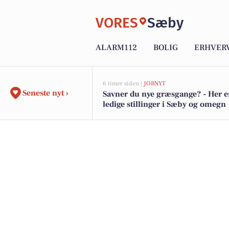
VORES
Sæby
ALARM112
BOLIG
ERHVER
6 timer siden |
JOBNYT
Seneste nyt ›
Savner du nye græsgange? - Her e
ledige stillinger i Sæby og omegn