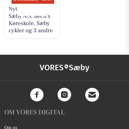
Nyt fra Nybolig
Sæby A/S, Bech's
Køreskole, Sæby
cykler og 3 andre
VORES
Sæby
OM VORES DIGITAL
Om os