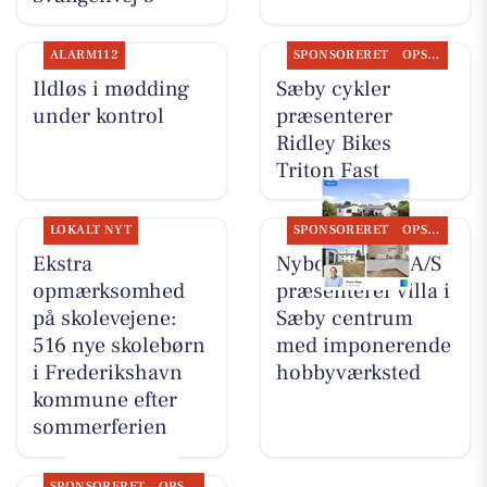
ALARM112
SPONSORERET
OPSLAGSTAVLEN
Ildløs i mødding
Sæby cykler
under kontrol
præsenterer
Ridley Bikes
Triton Fast
LOKALT NYT
SPONSORERET
OPSLAGSTAVLEN
Ekstra
Nybolig Sæby A/S
opmærksomhed
præsenterer villa i
på skolevejene:
Sæby centrum
516 nye skolebørn
med imponerende
i Frederikshavn
hobbyværksted
kommune efter
sommerferien
SPONSORERET
OPSLAGSTAVLEN