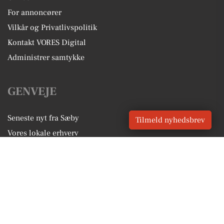
For annoncører
Vilkår og Privatlivspolitik
Kontakt VORES Digital
Administrer samtykke
GENVEJE
Seneste nyt fra Sæby
Tilmeld nyhedsbrev
Vores lokale erhverv
Kalenderen for Sæby
Fakta om Sæby
Erhvervsartikler
Frederikshavn Kommune
Få en gratis salgsvurdering
Sponsoreret indhold