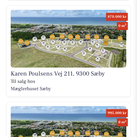
870.000 kr
2
0 m
Karen Poulsens Vej 211, 9300 Sæby
Til salg hos
Mæglerhuset Sæby
995.000 kr
2
0 m