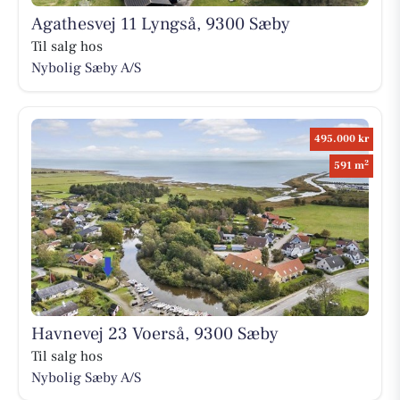
Agathesvej 11 Lyngså, 9300 Sæby
Til salg hos
Nybolig Sæby A/S
495.000 kr
2
591 m
Havnevej 23 Voerså, 9300 Sæby
Til salg hos
Nybolig Sæby A/S