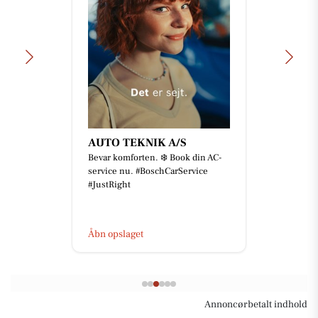
AUTO TEKNIK A/S
Bevar komforten. ❄️ Book din AC-
service nu. #BoschCarService
#JustRight
Åbn opslaget
Annoncørbetalt indhold