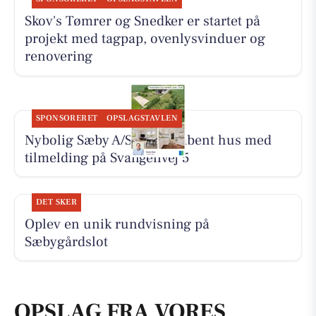
Skov's Tømrer og Snedker er startet på
projekt med tagpap, ovenlysvinduer og
renovering
SPONSORERET
OPSLAGSTAVLEN
Nybolig Sæby A/S holder åbent hus med
tilmelding på Svangenvej 5
DET SKER
Oplev en unik rundvisning på
Sæbygårdslot
OPSLAG FRA VORES