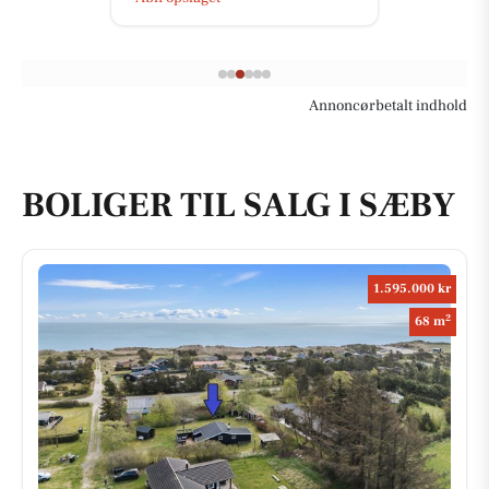
Annoncørbetalt indhold
BOLIGER TIL SALG I SÆBY
1.595.000 kr
2
68 m