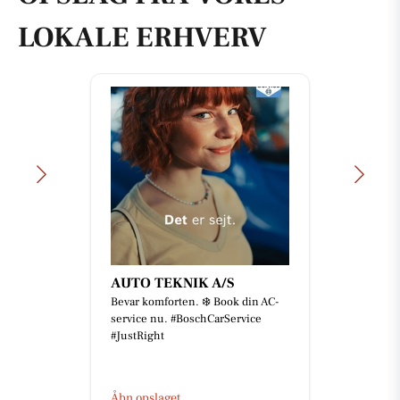
LOKALE ERHVERV
AUTO TEKNIK A/S
Bevar komforten. ❄️ Book din AC-
service nu. #BoschCarService
#JustRight
Åbn opslaget