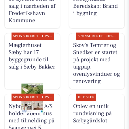
salg i nærheden af
Beredskab: Brand
Frederikshavn
i bygning
Kommune
SPONSORERET
OPSLAGSTAVLEN
SPONSORERET
OPSLAGSTAVLEN
Mæglerhuset
Skov's Tømrer og
Sæby har 17
Snedker er startet
byggegrunde til
på projekt med
salg i Sæby Bakker
tagpap,
ovenlysvinduer og
renovering
SPONSORERET
OPSLAGSTAVLEN
DET SKER
Nybolig Sæby A/S
Oplev en unik
holder åbent hus
rundvisning på
med tilmelding på
Sæbygårdslot
Svangenvej 5