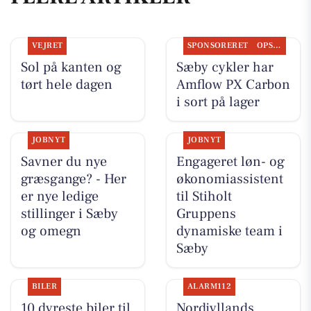
VEJRET
SPONSORERET
OPSLAGSTAVLEN
Sol på kanten og
Sæby cykler har
tørt hele dagen
Amflow PX Carbon
i sort på lager
JOBNYT
JOBNYT
Savner du nye
Engageret løn- og
græsgange? - Her
økonomiassistent
er nye ledige
til Stiholt
stillinger i Sæby
Gruppens
og omegn
dynamiske team i
Sæby
BILER
ALARM112
10 dyreste biler til
Nordjyllands