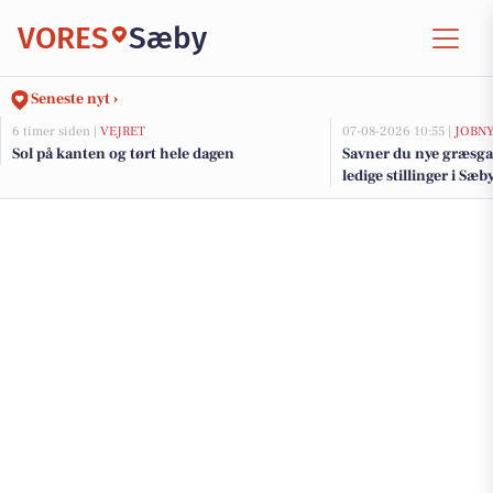
VORES
Sæby
Seneste nyt ›
6 timer siden |
VEJRET
07-08-2026 10:55 |
JOBN
Sol på kanten og tørt hele dagen
Savner du nye græsga
ledige stillinger i S