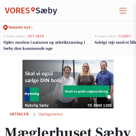
VORES
Sæby
Seneste nyt ›
2 timer siden |
DET SKER
9 timer siden |
VEJRET
Oplev motion i naturen og atletiktræning i
Solrigt vejr med et lill
Sæby den kommende uge
Mæglerhuset Sæby præsenterer gennemført familievilla med fantasti
ARTIKLER
Opslagstavlen
Mæglerhuset Sæby