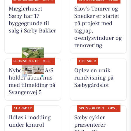
Mæglerhuset
Skov's Tømrer og
Sæby har 17
Snedker er startet
byggegrunde til
på projekt med
salg i Sæby Bakker
tagpap,
ovenlysvinduer og
renovering
SPONSORERET
OPSLAGSTAVLEN
DET SKER
Nybolig Sæby A/S
Oplev en unik
holder åbent hus
rundvisning på
med tilmelding på
Sæbygårdslot
Svangenvej 5
ALARM112
SPONSORERET
OPSLAGSTAVLEN
Ildløs i mødding
Sæby cykler
under kontrol
præsenterer