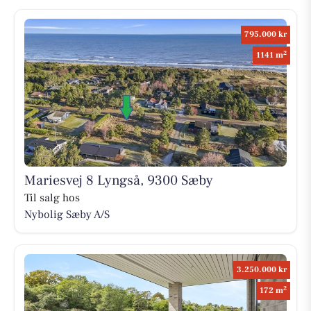
795.000 kr
2
1141 m
Mariesvej 8 Lyngså, 9300 Sæby
Til salg hos
Nybolig Sæby A/S
3.250.000 kr
2
172 m