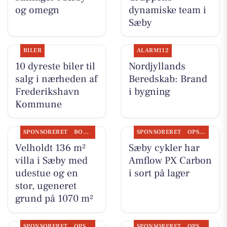
og omegn
dynamiske team i
Sæby
BILER
ALARM112
10 dyreste biler til
Nordjyllands
salg i nærheden af
Beredskab: Brand
Frederikshavn
i bygning
Kommune
SPONSORERET
BOLIGMARKED
SPONSORERET
OPSLAGSTAVLEN
Velholdt 136 m²
Sæby cykler har
villa i Sæby med
Amflow PX Carbon
udestue og en
i sort på lager
stor, ugeneret
grund på 1070 m²
SPONSORERET
OPSLAGSTAVLEN
SPONSORERET
OPSLAGSTAVLEN