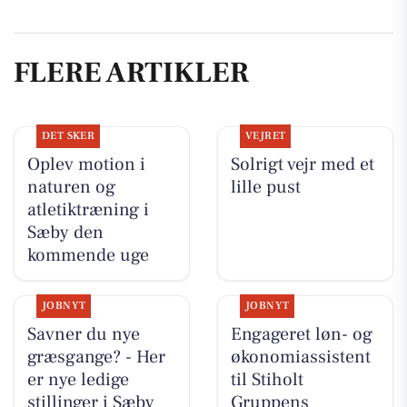
FLERE ARTIKLER
DET SKER
VEJRET
Oplev motion i
Solrigt vejr med et
naturen og
lille pust
atletiktræning i
Sæby den
kommende uge
JOBNYT
JOBNYT
Savner du nye
Engageret løn- og
græsgange? - Her
økonomiassistent
er nye ledige
til Stiholt
stillinger i Sæby
Gruppens