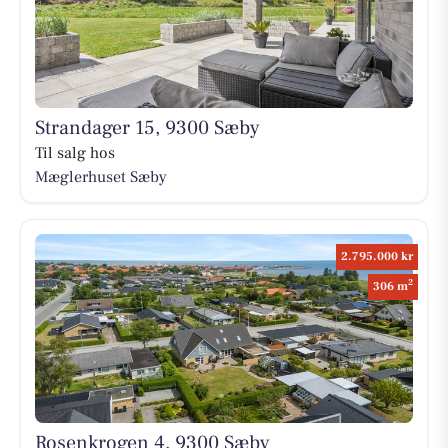
Strandager 15, 9300 Sæby
Til salg hos
Mæglerhuset Sæby
2.795.000 kr
2
306 m
Rosenkrogen 4, 9300 Sæby