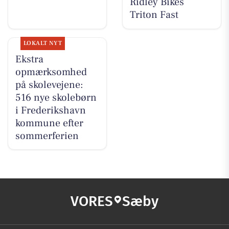
Ridley Bikes
Triton Fast
LOKALT NYT
Ekstra
opmærksomhed
på skolevejene:
516 nye skolebørn
i Frederikshavn
kommune efter
sommerferien
VORES
Sæby