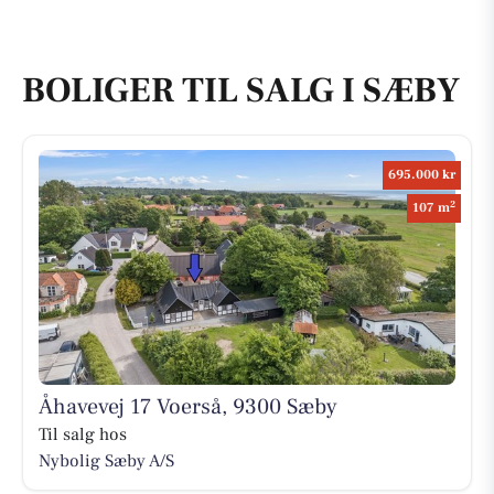
BOLIGER TIL SALG I SÆBY
695.000 kr
2
107 m
Åhavevej 17 Voerså, 9300 Sæby
Til salg hos
Nybolig Sæby A/S