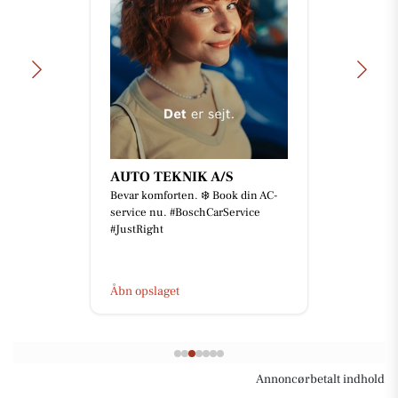
AUTO TEKNIK A/S
Bevar komforten. ❄️ Book din AC-
service nu. #BoschCarService
#JustRight
Åbn opslaget
Annoncørbetalt indhold