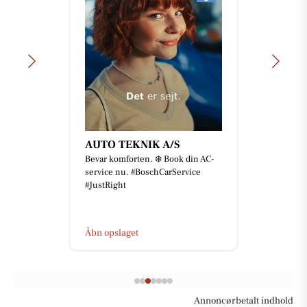
AUTO TEKNIK A/S
Bevar komforten. ❄️ Book din AC-
service nu. #BoschCarService
#JustRight
Åbn opslaget
Annoncørbetalt indhold