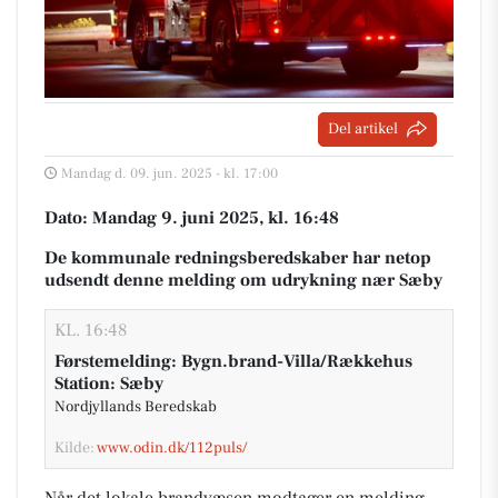
Del artikel
Mandag d. 09. jun. 2025 - kl. 17:00
Dato: Mandag 9. juni 2025, kl. 16:48
De kommunale redningsberedskaber har netop
udsendt denne melding om udrykning nær Sæby
KL. 16:48
Førstemelding: Bygn.brand-Villa/Rækkehus
Station: Sæby
Nordjyllands Beredskab
Kilde:
www.odin.dk/112puls/
Når det lokale brandvæsen modtager en melding