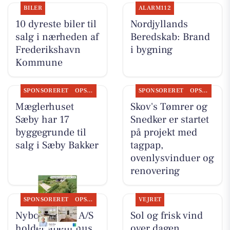
BILER
ALARM112
10 dyreste biler til
Nordjyllands
salg i nærheden af
Beredskab: Brand
Frederikshavn
i bygning
Kommune
SPONSORERET
OPSLAGSTAVLEN
SPONSORERET
OPSLAGSTAVLEN
Mæglerhuset
Skov's Tømrer og
Sæby har 17
Snedker er startet
byggegrunde til
på projekt med
salg i Sæby Bakker
tagpap,
ovenlysvinduer og
renovering
SPONSORERET
OPSLAGSTAVLEN
VEJRET
Nybolig Sæby A/S
Sol og frisk vind
holder åbent hus
over dagen