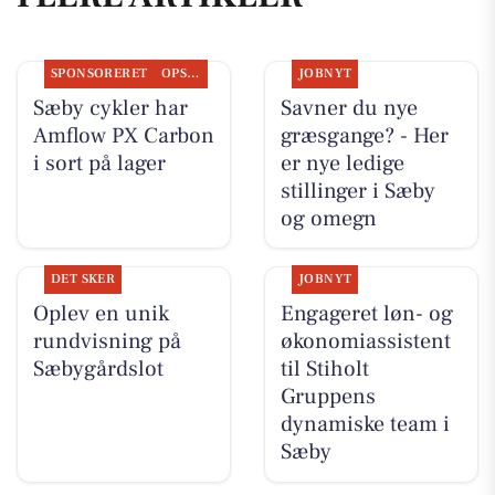
SPONSORERET
OPSLAGSTAVLEN
JOBNYT
Sæby cykler har
Savner du nye
Amflow PX Carbon
græsgange? - Her
i sort på lager
er nye ledige
stillinger i Sæby
og omegn
DET SKER
JOBNYT
Oplev en unik
Engageret løn- og
rundvisning på
økonomiassistent
Sæbygårdslot
til Stiholt
Gruppens
dynamiske team i
Sæby