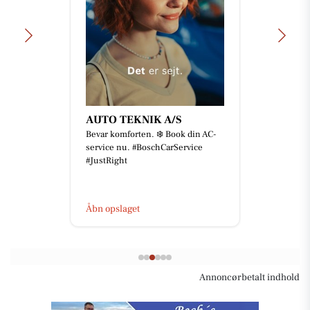
AUTO TEKNIK A/S
Bevar komforten. ❄️ Book din AC-
service nu. #BoschCarService
#JustRight
Åbn opslaget
Annoncørbetalt indhold