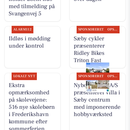
med tilmelding på
Svangenvej 5
ALARM112
SPONSORERET
OPSLAGSTAVLEN
Ildløs i mødding
Sæby cykler
under kontrol
præsenterer
Ridley Bikes
Triton Fast
LOKALT NYT
SPONSORERET
OPSLAGSTAVLEN
Ekstra
Nybolig Sæby A/S
opmærksomhed
præsenterer villa i
på skolevejene:
Sæby centrum
516 nye skolebørn
med imponerende
i Frederikshavn
hobbyværksted
kommune efter
sommerferien