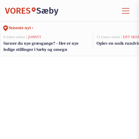
VORES
Sæby
Seneste nyt ›
8 timer siden |
JOBNYT
11 timer siden |
DET SKE
Savner du nye græsgange? - Her er nye
Oplev en unik rundvi
ledige stillinger i Sæby og omegn