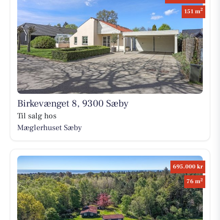
2
151 m
Birkevænget 8, 9300 Sæby
Til salg hos
Mæglerhuset Sæby
695.000 kr
2
76 m