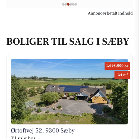
Annoncørbetalt indhold
BOLIGER TIL SALG I SÆBY
1.698.000 kr
2
134 m
Ørtoftvej 52, 9300 Sæby
Til salg hos