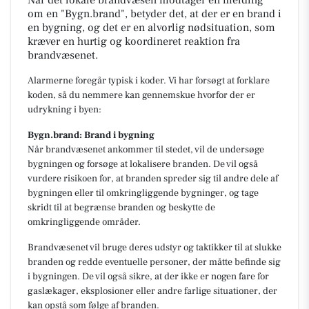
om en "Bygn.brand", betyder det, at der er en brand i
en bygning, og det er en alvorlig nødsituation, som
kræver en hurtig og koordineret reaktion fra
brandvæsenet.
Alarmerne foregår typisk i koder. Vi har forsøgt at forklare
koden, så du nemmere kan gennemskue hvorfor der er
udrykning i byen:
Bygn.brand: Brand i bygning
Når brandvæsenet ankommer til stedet, vil de undersøge
bygningen og forsøge at lokalisere branden. De vil også
vurdere risikoen for, at branden spreder sig til andre dele af
bygningen eller til omkringliggende bygninger, og tage
skridt til at begrænse branden og beskytte de
omkringliggende områder.
Brandvæsenet vil bruge deres udstyr og taktikker til at slukke
branden og redde eventuelle personer, der måtte befinde sig
i bygningen. De vil også sikre, at der ikke er nogen fare for
gaslækager, eksplosioner eller andre farlige situationer, der
kan opstå som følge af branden.