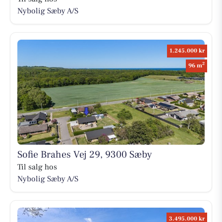
Nybolig Sæby A/S
1.245.000 kr
2
96 m
Sofie Brahes Vej 29, 9300 Sæby
Til salg hos
Nybolig Sæby A/S
3.495.000 kr