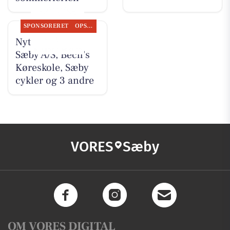
SPONSORERET
OPSLAGSTAVLEN
Nyt fra Nybolig
Sæby A/S, Bech's
Køreskole, Sæby
cykler og 3 andre
VORES
Sæby
OM VORES DIGITAL