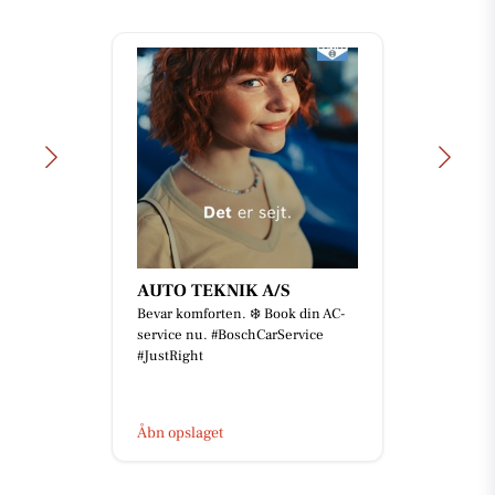
AUTO TEKNIK A/S
Bevar komforten. ❄️ Book din AC-
service nu. #BoschCarService
#JustRight
Åbn opslaget