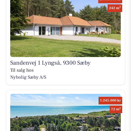
2
242 m
Sandenvej 1 Lyngså, 9300 Sæby
Til salg hos
Nybolig Sæby A/S
1.245.000 kr
2
72 m