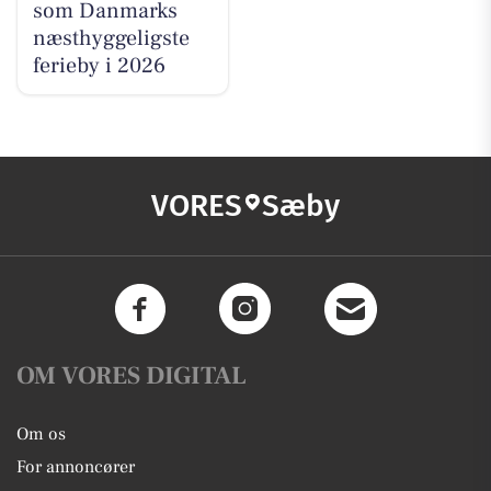
som Danmarks
næsthyggeligste
ferieby i 2026
VORES
Sæby
OM VORES DIGITAL
Om os
For annoncører