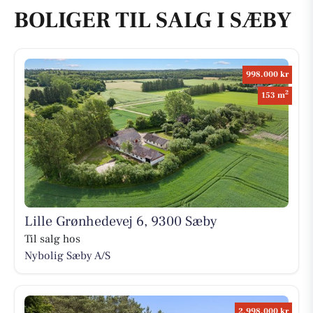
BOLIGER TIL SALG I SÆBY
998.000 kr
2
153 m
Lille Grønhedevej 6, 9300 Sæby
Til salg hos
Nybolig Sæby A/S
2.998.000 kr