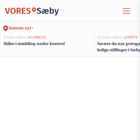
VORES
Sæby
Seneste nyt ›
4 timer siden |
ALARM112
13 timer siden |
JOBNYT
Ildløs i mødding under kontrol
Savner du nye græsga
ledige stillinger i S