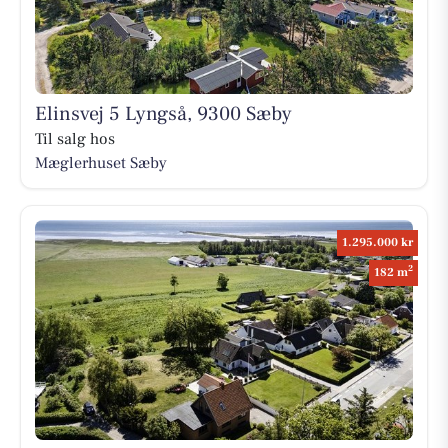
Elinsvej 5 Lyngså, 9300 Sæby
Til salg hos
Mæglerhuset Sæby
1.295.000 kr
2
182 m