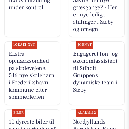
Ildløs i mødding
Savner du nye
under kontrol
græsgange? - Her
er nye ledige
stillinger i Sæby
og omegn
LOKALT NYT
JOBNYT
Ekstra
Engageret løn- og
opmærksomhed
økonomiassistent
på skolevejene:
til Stiholt
516 nye skolebørn
Gruppens
i Frederikshavn
dynamiske team i
kommune efter
Sæby
sommerferien
BILER
ALARM112
10 dyreste biler til
Nordjyllands
salg i nærheden af
Beredskab: Brand