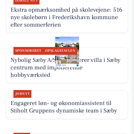
LOKALT NYT
Ekstra opmærksomhed på skolevejene: 516
nye skolebørn i Frederikshavn kommune
efter sommerferien
SPONSORERET
OPSLAGSTAVLEN
Nybolig Sæby A/S præsenterer villa i Sæby
centrum med imponerende
hobbyværksted
JOBNYT
Engageret løn- og økonomiassistent til
Stiholt Gruppens dynamiske team i Sæby