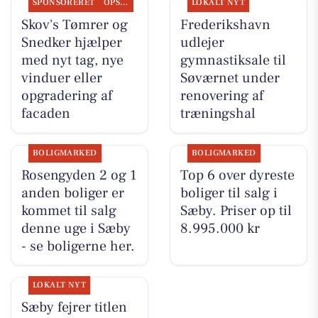
SPONSORERET
OPSLAGSTAVLEN
LOKALT NYT
Skov's Tømrer og
Frederikshavn
Snedker hjælper
udlejer
med nyt tag, nye
gymnastiksale til
vinduer eller
Søværnet under
opgradering af
renovering af
facaden
træningshal
BOLIGMARKED
BOLIGMARKED
Rosengyden 2 og 1
Top 6 over dyreste
anden boliger er
boliger til salg i
kommet til salg
Sæby. Priser op til
denne uge i Sæby
8.995.000 kr
- se boligerne her.
LOKALT NYT
Sæby fejrer titlen