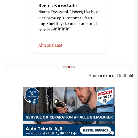
Bech's Køreskole
Nanna Kyvsgaard-Elsberg Har best
teoriprøve og køreprøver i første
hug.Stort tillykke med kørekortet
🚙🚙🚓🚓🇩🇰🇩🇰
Åbn opslaget
Annoncørbetalt indhold