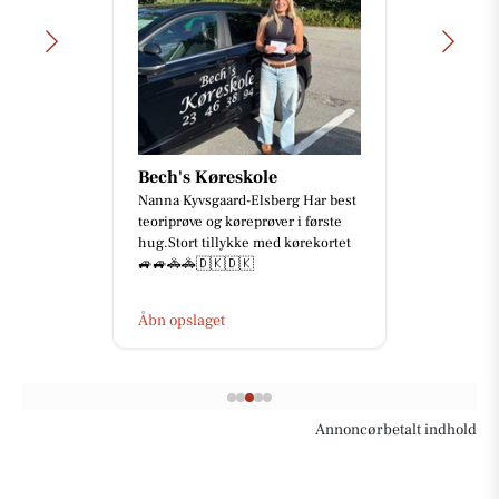
Bech's Køreskole
Nanna Kyvsgaard-Elsberg Har best
teoriprøve og køreprøver i første
hug.Stort tillykke med kørekortet
🚙🚙🚓🚓🇩🇰🇩🇰
Åbn opslaget
Annoncørbetalt indhold