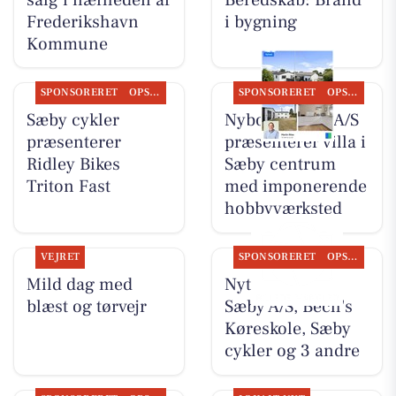
Frederikshavn
i bygning
Kommune
SPONSORERET
OPSLAGSTAVLEN
SPONSORERET
OPSLAGSTAVLEN
Sæby cykler
Nybolig Sæby A/S
præsenterer
præsenterer villa i
Ridley Bikes
Sæby centrum
Triton Fast
med imponerende
hobbyværksted
VEJRET
SPONSORERET
OPSLAGSTAVLEN
Mild dag med
Nyt fra Nybolig
blæst og tørvejr
Sæby A/S, Bech's
Køreskole, Sæby
cykler og 3 andre