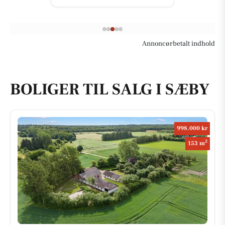
Annoncørbetalt indhold
BOLIGER TIL SALG I SÆBY
998.000 kr
2
153 m