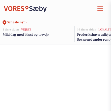
VORES
Sæby
Seneste nyt ›
1 time siden |
VEJRET
16 timer siden |
LOKALT 
Mild dag med blæst og tørvejr
Frederikshavn udlejer
Søværnet under renov