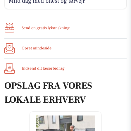
Mild dag med blæst og tørvejr
Send en gratis lykønskning
Opret mindeside
Indsend dit læserbidrag
OPSLAG FRA VORES
LOKALE ERHVERV