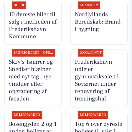
BILER
ALARM112
10 dyreste biler til
Nordjyllands
salg i nærheden af
Beredskab: Brand
Frederikshavn
i bygning
Kommune
SPONSORERET
OPSLAGSTAVLEN
LOKALT NYT
Skov's Tømrer og
Frederikshavn
Snedker hjælper
udlejer
med nyt tag, nye
gymnastiksale til
vinduer eller
Søværnet under
opgradering af
renovering af
facaden
træningshal
BOLIGMARKED
BOLIGMARKED
Rosengyden 2 og 1
Top 6 over dyreste
anden boliger er
boliger til salg i