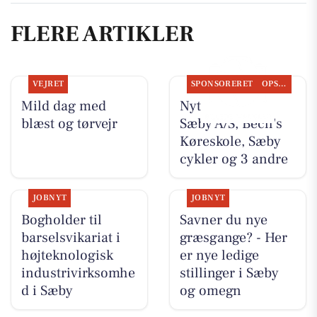
FLERE ARTIKLER
VEJRET
SPONSORERET
OPSLAGSTAVLEN
Mild dag med
Nyt fra Nybolig
blæst og tørvejr
Sæby A/S, Bech's
Køreskole, Sæby
cykler og 3 andre
JOBNYT
JOBNYT
Bogholder til
Savner du nye
barselsvikariat i
græsgange? - Her
højteknologisk
er nye ledige
industrivirksomhe
stillinger i Sæby
d i Sæby
og omegn