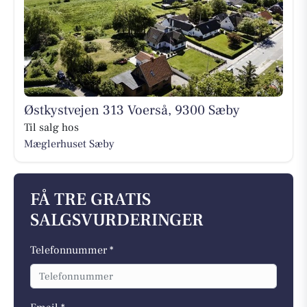
Østkystvejen 313 Voerså, 9300 Sæby
Til salg hos
Mæglerhuset Sæby
FÅ TRE GRATIS
SALGSVURDERINGER
Telefonnummer *