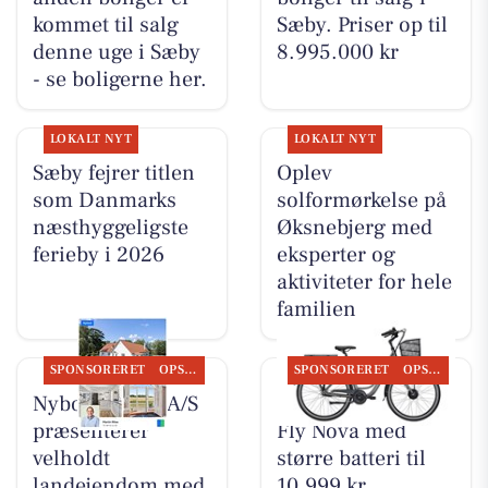
kommet til salg
Sæby. Priser op til
denne uge i Sæby
8.995.000 kr
- se boligerne her.
LOKALT NYT
LOKALT NYT
Sæby fejrer titlen
Oplev
som Danmarks
solformørkelse på
næsthyggeligste
Øksnebjerg med
ferieby i 2026
eksperter og
aktiviteter for hele
familien
SPONSORERET
OPSLAGSTAVLEN
SPONSORERET
OPSLAGSTAVLEN
Nybolig Sæby A/S
Sæby cykler har E-
præsenterer
Fly Nova med
velholdt
større batteri til
landejendom med
10.999 kr.