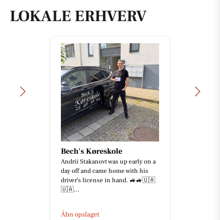
LOKALE ERHVERV
Bech's Køreskole
Andrii Stakanovt was up early on a
day off and came home with his
driver’s license in hand. 🚙🚙🇺🇦
🇺🇦...
Åbn opslaget