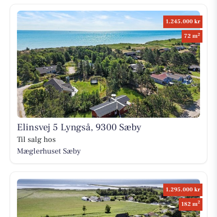
1.245.000 kr
2
72 m
Elinsvej 5 Lyngså, 9300 Sæby
Til salg hos
Mæglerhuset Sæby
1.295.000 kr
2
182 m