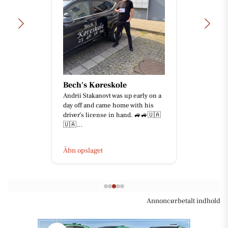
Bech's Køreskole
Andrii Stakanovt was up early on a
day off and came home with his
driver’s license in hand. 🚙🚙🇺🇦
🇺🇦...
Åbn opslaget
Annoncørbetalt indhold