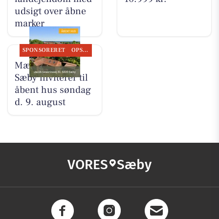
udsigt over åbne
marker
SPONSORERET
OPSLAGSTAVLEN
Mæglerhuset
Sæby inviterer til
åbent hus søndag
d. 9. august
VORES
Sæby