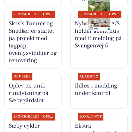
SPONSORERET
OPSLAGSTAVLEN
SPONSORERET
OPSLAGSTAVLEN
Skov's Tømrer og
Nybolig Sæby A/S
Snedker er startet
holder åbent hus
på projekt med
med tilmelding på
tagpap,
Svangenvej 5
ovenlysvinduer og
renovering
DET SKER
ALARM112
Oplev en unik
Ildløs i mødding
rundvisning på
under kontrol
Sæbygårdslot
SPONSORERET
OPSLAGSTAVLEN
LOKALT NYT
Sæby cykler
Ekstra