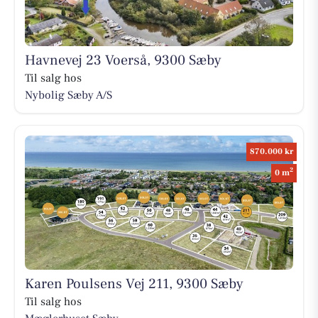
Havnevej 23 Voerså, 9300 Sæby
Til salg hos
Nybolig Sæby A/S
870.000 kr
2
0 m
Karen Poulsens Vej 211, 9300 Sæby
Til salg hos