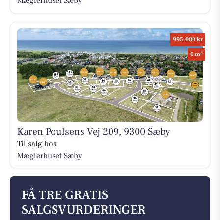
Mæglerhuset Sæby
995.000 kr
2
0 m
Karen Poulsens Vej 209, 9300 Sæby
Til salg hos
Mæglerhuset Sæby
FÅ TRE GRATIS
SALGSVURDERINGER