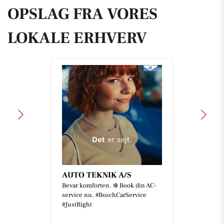
OPSLAG FRA VORES
LOKALE ERHVERV
AUTO TEKNIK A/S
Bevar komforten. ❄️ Book din AC-
service nu. #BoschCarService
#JustRight