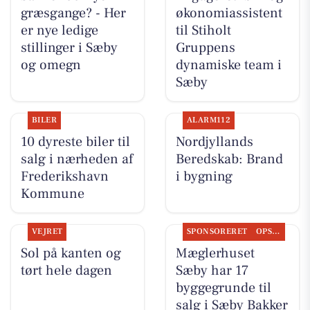
græsgange? - Her
økonomiassistent
er nye ledige
til Stiholt
stillinger i Sæby
Gruppens
og omegn
dynamiske team i
Sæby
BILER
ALARM112
10 dyreste biler til
Nordjyllands
salg i nærheden af
Beredskab: Brand
Frederikshavn
i bygning
Kommune
VEJRET
SPONSORERET
OPSLAGSTAVLEN
Sol på kanten og
Mæglerhuset
tørt hele dagen
Sæby har 17
byggegrunde til
salg i Sæby Bakker