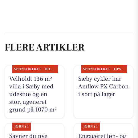
FLERE ARTIKLER
SPONSORERET
BOLIGMARKED
SPONSORERET
OPSLAGSTAVLEN
Velholdt 136 m²
Sæby cykler har
villa i Sæby med
Amflow PX Carbon
udestue og en
i sort på lager
stor, ugeneret
grund på 1070 m²
JOBNYT
JOBNYT
Savner du nye
Engageret løn- og