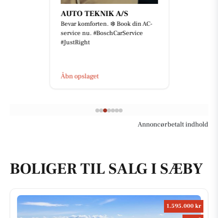
AUTO TEKNIK A/S
Bevar komforten. ❄️ Book din AC-
service nu. #BoschCarService
#JustRight
Åbn opslaget
Annoncørbetalt indhold
BOLIGER TIL SALG I SÆBY
1.595.000 kr