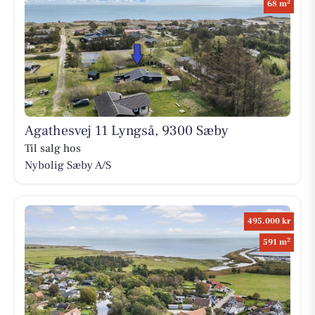
2
68 m
Agathesvej 11 Lyngså, 9300 Sæby
Til salg hos
Nybolig Sæby A/S
495.000 kr
2
591 m