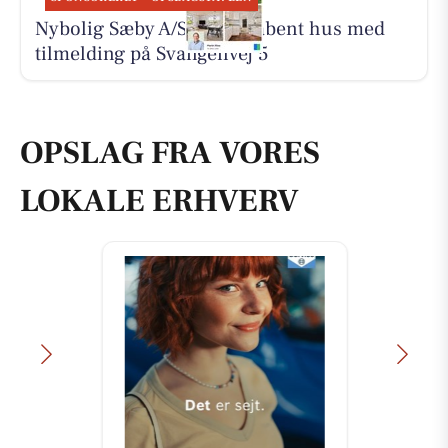
Nybolig Sæby A/S holder åbent hus med
tilmelding på Svangenvej 5
OPSLAG FRA VORES
LOKALE ERHVERV