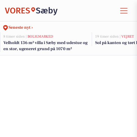
VORES
Sæby
Seneste nyt ›
8 timer siden |
BOLIGMARKED
19 timer siden |
VEJRET
Velholdt 136 m² villa i Sæby med udestue og
Sol på kanten og tørt
en stor, ugeneret grund på 1070 m²