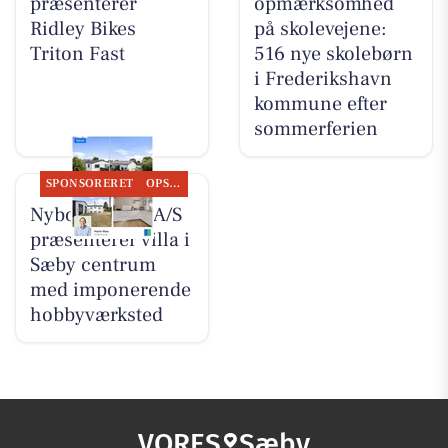
præsenterer
opmærksomhed
Ridley Bikes
på skolevejene:
Triton Fast
516 nye skolebørn
i Frederikshavn
kommune efter
sommerferien
SPONSORERET
OPSLAGSTAVLEN
Nybolig Sæby A/S
præsenterer villa i
Sæby centrum
med imponerende
hobbyværksted
VORES
Sæby