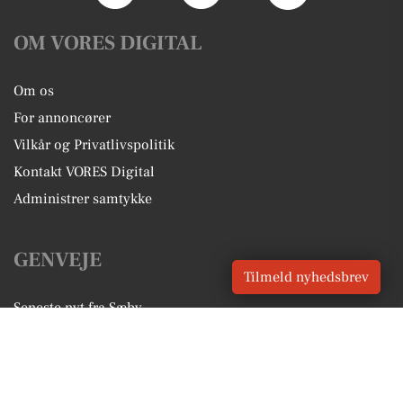
OM VORES DIGITAL
Om os
For annoncører
Vilkår og Privatlivspolitik
Kontakt VORES Digital
Administrer samtykke
GENVEJE
Tilmeld nyhedsbrev
Seneste nyt fra Sæby
Vores lokale erhverv
Kalenderen for Sæby
Fakta om Sæby