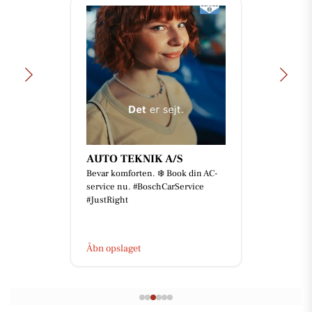
AUTO TEKNIK A/S
Bevar komforten. ❄️ Book din AC-
service nu. #BoschCarService
#JustRight
Åbn opslaget