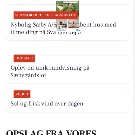
SPONSORERET
OPSLAGSTAVLEN
Nybolig Sæby A/S holder åbent hus med
tilmelding på Svangenvej 5
DET SKER
Oplev en unik rundvisning på
Sæbygårdslot
VEJRET
Sol og frisk vind over dagen
OPSLAG FRA VORES