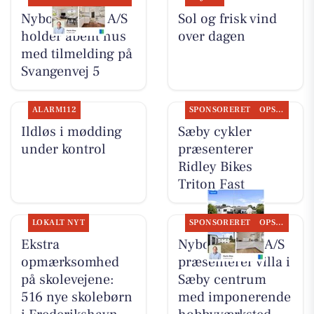
Nybolig Sæby A/S
Sol og frisk vind
holder åbent hus
over dagen
med tilmelding på
Svangenvej 5
ALARM112
SPONSORERET
OPSLAGSTAVLEN
Ildløs i mødding
Sæby cykler
under kontrol
præsenterer
Ridley Bikes
Triton Fast
LOKALT NYT
SPONSORERET
OPSLAGSTAVLEN
Ekstra
Nybolig Sæby A/S
opmærksomhed
præsenterer villa i
på skolevejene:
Sæby centrum
516 nye skolebørn
med imponerende