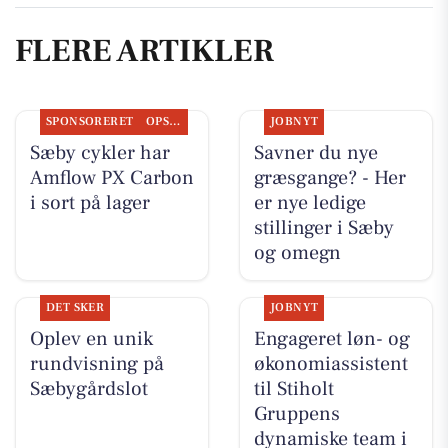
FLERE ARTIKLER
SPONSORERET
OPSLAGSTAVLEN
JOBNYT
Sæby cykler har
Savner du nye
Amflow PX Carbon
græsgange? - Her
i sort på lager
er nye ledige
stillinger i Sæby
og omegn
DET SKER
JOBNYT
Oplev en unik
Engageret løn- og
rundvisning på
økonomiassistent
Sæbygårdslot
til Stiholt
Gruppens
dynamiske team i