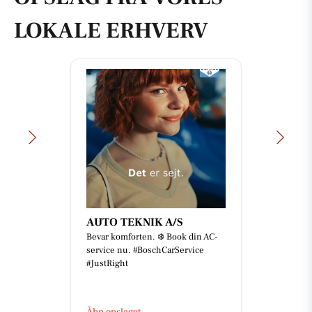
LOKALE ERHVERV
AUTO TEKNIK A/S
Bevar komforten. ❄️ Book din AC-
service nu. #BoschCarService
#JustRight
Åbn opslaget