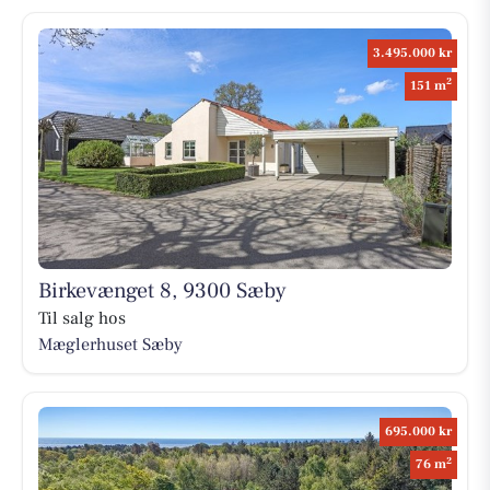
3.495.000 kr
2
151 m
Birkevænget 8, 9300 Sæby
Til salg hos
Mæglerhuset Sæby
695.000 kr
2
76 m