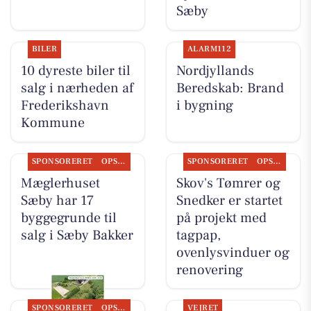
Sæby
BILER
ALARM112
10 dyreste biler til
Nordjyllands
salg i nærheden af
Beredskab: Brand
Frederikshavn
i bygning
Kommune
SPONSORERET
OPSLAGSTAVLEN
SPONSORERET
OPSLAGSTAVLEN
Mæglerhuset
Skov's Tømrer og
Sæby har 17
Snedker er startet
byggegrunde til
på projekt med
salg i Sæby Bakker
tagpap,
ovenlysvinduer og
renovering
SPONSORERET
OPSLAGSTAVLEN
VEJRET