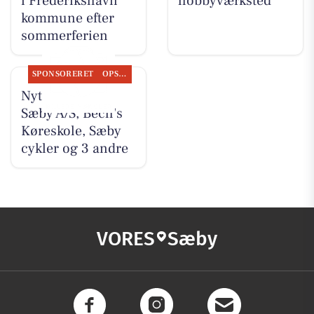
i Frederikshavn
hobbyværksted
kommune efter
sommerferien
SPONSORERET
OPSLAGSTAVLEN
Nyt fra Nybolig
Sæby A/S, Bech's
Køreskole, Sæby
cykler og 3 andre
VORES
Sæby