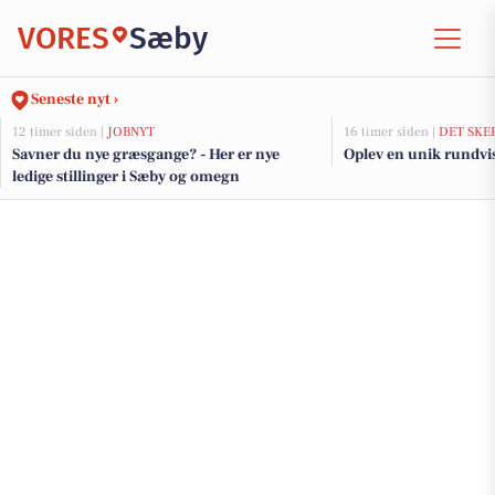
VORES
Sæby
Seneste nyt ›
12 timer siden |
JOBNYT
16 timer siden |
DET SKE
Savner du nye græsgange? - Her er nye
Oplev en unik rundvi
ledige stillinger i Sæby og omegn