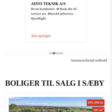
AUTO TEKNIK A/S
Bevar komforten. ❄️ Book din AC-
service nu. #BoschCarService
#JustRight
Åbn opslaget
Annoncørbetalt indhold
BOLIGER TIL SALG I SÆBY
695.000 kr
2
107 m