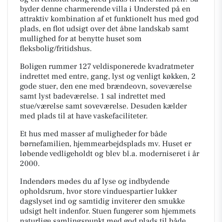
byder denne charmerende villa i Understed på en
attraktiv kombination af et funktionelt hus med god
plads, en flot udsigt over det åbne landskab samt
mullighed for at benytte huset som
fleksbolig/fritidshus.
Boligen rummer 127 veldisponerede kvadratmeter
indrettet med entre, gang, lyst og venligt køkken, 2
gode stuer, den ene med brændeovn, soveværelse
samt lyst badeværelse. 1 sal indrettet med
stue/værelse samt soveværelse. Desuden kælder
med plads til at have vaskefaciliteter.
Et hus med masser af muligheder for både
børnefamilien, hjemmearbejdsplads mv. Huset er
løbende vedligeholdt og blev bl.a. moderniseret i år
2000.
Indendørs mødes du af lyse og indbydende
opholdsrum, hvor store vinduespartier lukker
dagslyset ind og samtidig inviterer den smukke
udsigt helt indenfor. Stuen fungerer som hjemmets
naturlige samlingspunkt med god plads til både