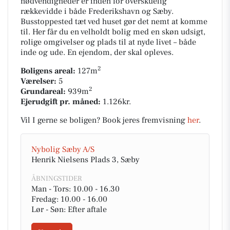
nødvendigheder er inden for overskuelig
rækkevidde i både Frederikshavn og Sæby.
Busstoppested tæt ved huset gør det nemt at komme
til. Her får du en velholdt bolig med en skøn udsigt,
rolige omgivelser og plads til at nyde livet – både
inde og ude. En ejendom, der skal opleves.
2
Boligens areal:
127m
Værelser:
5
2
Grundareal:
939m
Ejerudgift pr. måned:
1.126kr.
Vil I gerne se boligen? Book jeres fremvisning
her
.
Nybolig Sæby A/S
Henrik Nielsens Plads 3, Sæby
ÅBNINGSTIDER
Man - Tors: 10.00 - 16.30
Fredag: 10.00 - 16.00
Lør - Søn: Efter aftale