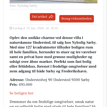
Foto: Nybolig Sæby
.
Del artikel
Besøg virksomheden
Lørdag d. 13. jun. 2026 - kl. 18:55
Oplev den unikke charme ved denne villa i
naturskønne Understed, til salg hos Nybolig Sæby.
Med sine 127 kvadratmeter tilbyder boligen rum
til hele familien, herunder to stuer og tre værelser
samt en privat have med grønne muligheder og
udsigt over åbne marker. Perfekt som fast bolig
eller fritidshus, forenet i fredelige omgivelser med
nem adgang til både Sæby og Frederikshavn.
Adresse:
Understedvej 90 Understed 9300 Sæby
Pris:
495.000
Se boligen her
Drømmer du om fredelige omgivelser, smuk natur
og en velholdt bolig med plads til hele familien? Så