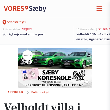
VORES
Sæby
Seneste nyt ›
4 timer siden |
VEJRET
16 timer siden |
BOLIGM
Solrigt vejr med et lille pust
Velholdt 136 m² villa
en stor, ugeneret gr
Velholdt villa i Understed med skøn udsigt til det åbne landskab
ARTIKLER
Boligmarked
Velholdt villa i