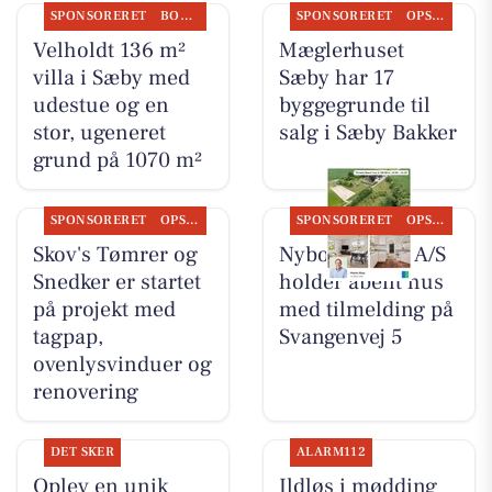
SPONSORERET
BOLIGMARKED
SPONSORERET
OPSLAGSTAVLEN
Velholdt 136 m²
Mæglerhuset
villa i Sæby med
Sæby har 17
udestue og en
byggegrunde til
stor, ugeneret
salg i Sæby Bakker
grund på 1070 m²
SPONSORERET
OPSLAGSTAVLEN
SPONSORERET
OPSLAGSTAVLEN
Skov's Tømrer og
Nybolig Sæby A/S
Snedker er startet
holder åbent hus
på projekt med
med tilmelding på
tagpap,
Svangenvej 5
ovenlysvinduer og
renovering
DET SKER
ALARM112
Oplev en unik
Ildløs i mødding