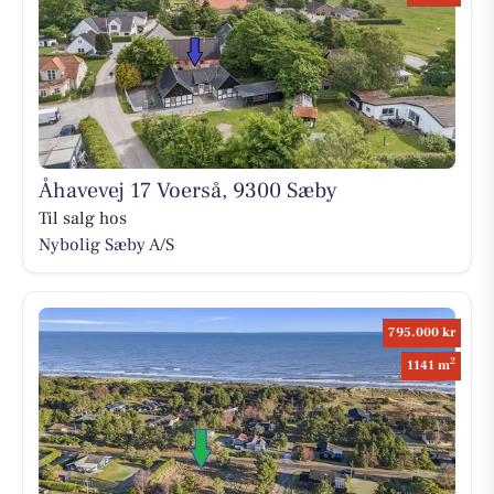
Åhavevej 17 Voerså, 9300 Sæby
Til salg hos
Nybolig Sæby A/S
795.000 kr
2
1141 m