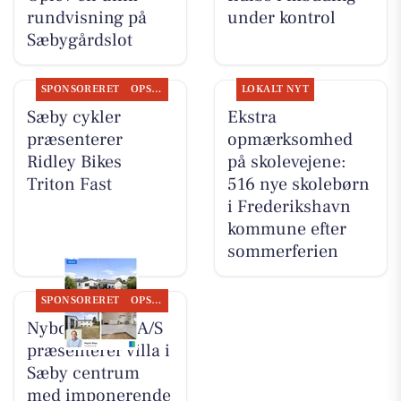
rundvisning på
under kontrol
Sæbygårdslot
SPONSORERET
OPSLAGSTAVLEN
LOKALT NYT
Sæby cykler
Ekstra
præsenterer
opmærksomhed
Ridley Bikes
på skolevejene:
Triton Fast
516 nye skolebørn
i Frederikshavn
kommune efter
sommerferien
SPONSORERET
OPSLAGSTAVLEN
Nybolig Sæby A/S
præsenterer villa i
Sæby centrum
med imponerende