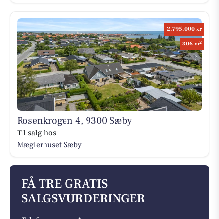
2.795.000 kr
2
306 m
Rosenkrogen 4, 9300 Sæby
Til salg hos
Mæglerhuset Sæby
FÅ TRE GRATIS
SALGSVURDERINGER