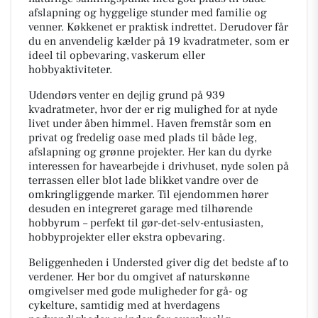
afslapning og hyggelige stunder med familie og
venner. Køkkenet er praktisk indrettet. Derudover får
du en anvendelig kælder på 19 kvadratmeter, som er
ideel til opbevaring, vaskerum eller
hobbyaktiviteter.
Udendørs venter en dejlig grund på 939
kvadratmeter, hvor der er rig mulighed for at nyde
livet under åben himmel. Haven fremstår som en
privat og fredelig oase med plads til både leg,
afslapning og grønne projekter. Her kan du dyrke
interessen for havearbejde i drivhuset, nyde solen på
terrassen eller blot lade blikket vandre over de
omkringliggende marker. Til ejendommen hører
desuden en integreret garage med tilhørende
hobbyrum – perfekt til gør-det-selv-entusiasten,
hobbyprojekter eller ekstra opbevaring.
Beliggenheden i Understed giver dig det bedste af to
verdener. Her bor du omgivet af naturskønne
omgivelser med gode muligheder for gå- og
cykelture, samtidig med at hverdagens