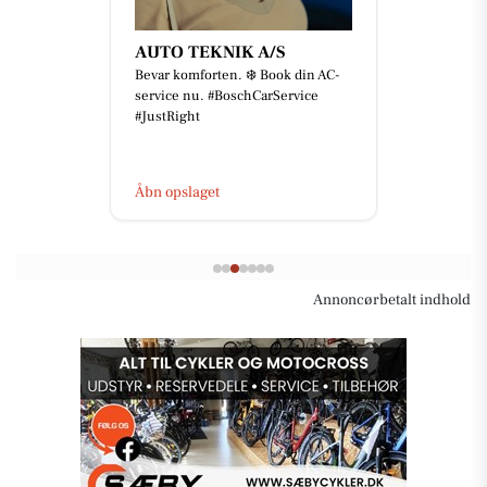
AUTO TEKNIK A/S
Bevar komforten. ❄️ Book din AC-
service nu. #BoschCarService
#JustRight
Åbn opslaget
Annoncørbetalt indhold