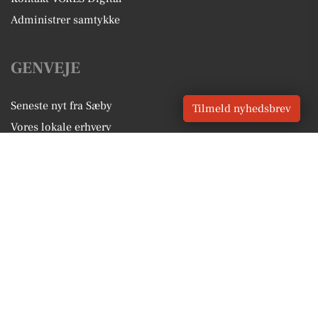
Administrer samtykke
GENVEJE
Seneste nyt fra Sæby
Tilmeld nyhedsbrev
Vores lokale erhverv
Kalenderen for Sæby
Fakta om Sæby
Erhvervsartikler
Frederikshavn Kommune
Få en gratis salgsvurdering
Sponsoreret indhold