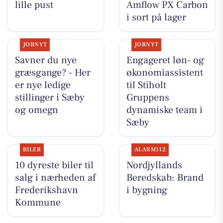
lille pust
Amflow PX Carbon
i sort på lager
JOBNYT
JOBNYT
Savner du nye
Engageret løn- og
græsgange? - Her
økonomiassistent
er nye ledige
til Stiholt
stillinger i Sæby
Gruppens
og omegn
dynamiske team i
Sæby
BILER
ALARM112
10 dyreste biler til
Nordjyllands
salg i nærheden af
Beredskab: Brand
Frederikshavn
i bygning
Kommune