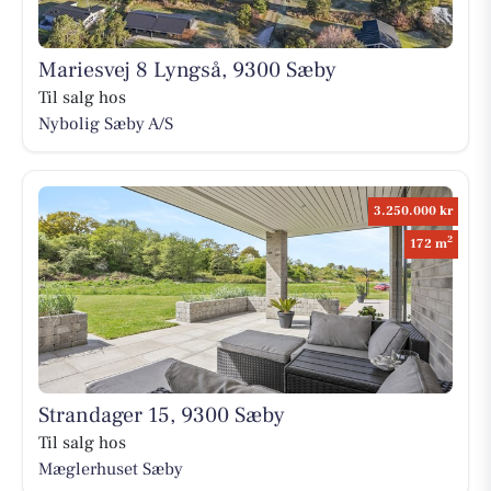
Mariesvej 8 Lyngså, 9300 Sæby
Til salg hos
Nybolig Sæby A/S
3.250.000 kr
2
172 m
Strandager 15, 9300 Sæby
Til salg hos
Mæglerhuset Sæby