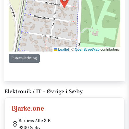
Leaflet
|
©
OpenStreetMap
contributors
Rutevejledning
Elektronik / IT - Øvrige i Sæby
Bjarke.one
Barbras Alle 3 B
9300 Sæby