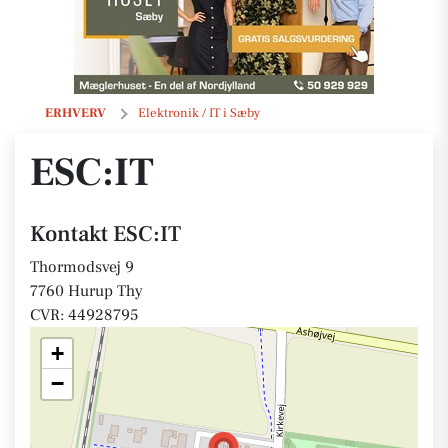
ESC:IT
ERHVERV
Elektronik / IT i Sæby
ESC:IT
Kontakt ESC:IT
Thormodsvej 9
7760 Hurup Thy
CVR: 44928795
+
−