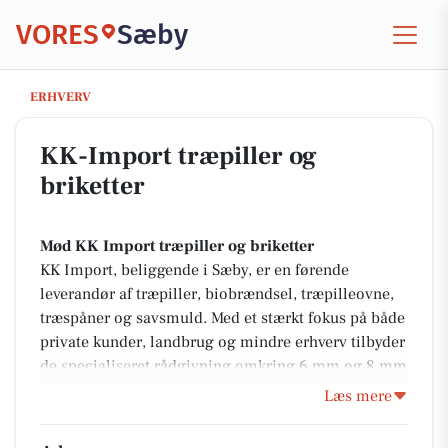
VORES
Sæby
KK-Import træpiller og briketter
ERHVERV
KK-Import træpiller og
briketter
Mød KK Import træpiller og briketter
KK Import, beliggende i Sæby, er en førende
leverandør af træpiller, biobrændsel, træpilleovne,
træspåner og savsmuld. Med et stærkt fokus på både
private kunder, landbrug og mindre erhverv tilbyder
de specialiseret rådgivning omkring 6 mm og 8 mm
træpiller. Deres service inkluderer både hurtig
Læs mere
afhentning og levering inden for en radius af 50 km
fra deres adresse på Hybholtvej 9.