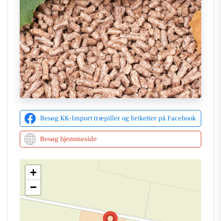
erhverv med at finde passende løsninger til deres
behov. De tilbyder også træpilleovne, så kunderne
kan finde både brændsel og varmeløsning på ét og
samme sted.
Besøg deres
Facebookside
for flere opdateringer
eller læs mere på deres
hjemmeside
for at få mere
information om deres produkter og services.
Besøg KK-Import træpiller og briketter på Facebook
Besøg hjemmeside
+
−