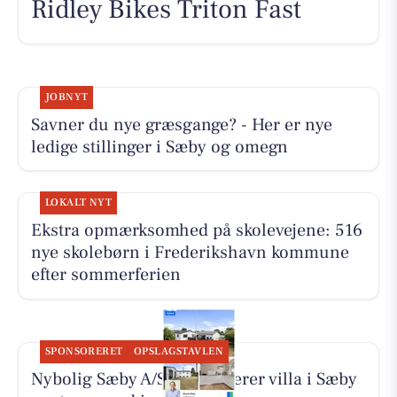
Ridley Bikes Triton Fast
JOBNYT
Savner du nye græsgange? - Her er nye
ledige stillinger i Sæby og omegn
LOKALT NYT
Ekstra opmærksomhed på skolevejene: 516
nye skolebørn i Frederikshavn kommune
efter sommerferien
SPONSORERET
OPSLAGSTAVLEN
Nybolig Sæby A/S præsenterer villa i Sæby