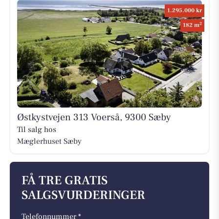
1.295.000 kr
2
182 m
Østkystvejen 313 Voerså, 9300 Sæby
Til salg hos
Mæglerhuset Sæby
FÅ TRE GRATIS
SALGSVURDERINGER
Telefonnummer *