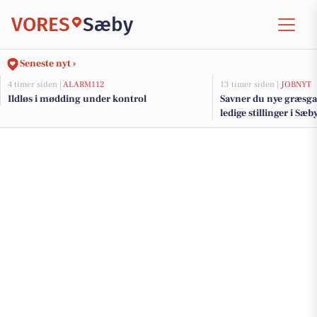
VORES
Sæby
Seneste nyt ›
4 timer siden |
ALARM112
13 timer siden |
JOBNYT
Ildløs i mødding under kontrol
Savner du nye græsga
ledige stillinger i S