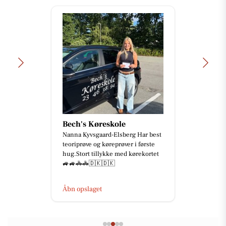
Bech's Køreskole
Nanna Kyvsgaard-Elsberg Har best
teoriprøve og køreprøver i første
hug.Stort tillykke med kørekortet
🚙🚙🚓🚓🇩🇰🇩🇰
Åbn opslaget