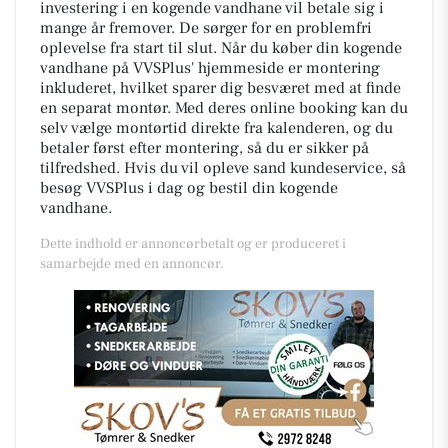
investering i en kogende vandhane vil betale sig i
mange år fremover. De sørger for en problemfri
oplevelse fra start til slut. Når du køber din kogende
vandhane på VVSPlus' hjemmeside er montering
inkluderet, hvilket sparer dig besværet med at finde
en separat montør. Med deres online booking kan du
selv vælge montørtid direkte fra kalenderen, og du
betaler først efter montering, så du er sikker på
tilfredshed. Hvis du vil opleve sand kundeservice, så
besøg VVSPlus i dag og bestil din kogende
vandhane.
Dette indhold er annoncørbetalt og er produceret i
samarbejde med en annoncør.