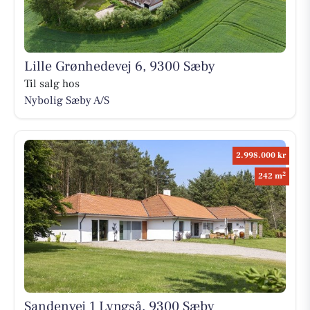
Lille Grønhedevej 6, 9300 Sæby
Til salg hos
Nybolig Sæby A/S
2.998.000 kr
2
242 m
Sandenvej 1 Lyngså, 9300 Sæby