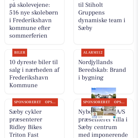
på skolevejene:
til Stiholt
516 nye skolebørn
Gruppens
i Frederikshavn
dynamiske team i
kommune efter
Sæby
sommerferien
BILER
ALARM112
10 dyreste biler til
Nordjyllands
salg i nærheden af
Beredskab: Brand
Frederikshavn
i bygning
Kommune
SPONSORERET
OPSLAGSTAVLEN
SPONSORERET
OPSLAGSTAVLEN
Sæby cykler
Nybolig Sæby A/S
præsenterer
præsenterer villa i
Ridley Bikes
Sæby centrum
Triton Fast
med imponerende