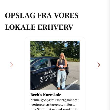
OPSLAG FRA VORES
LOKALE ERHVERV
Bech's Køreskole
Nanna Kyvsgaard-Elsberg Har best
teoriprøve og køreprøver i første
hug.Stort tillykke med kørekortet