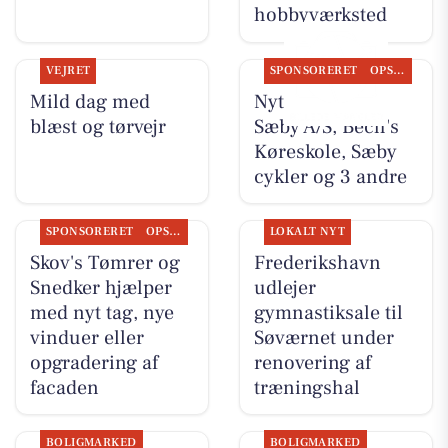
hobbyværksted
VEJRET
SPONSORERET
OPSLAGSTAVLEN
Mild dag med
Nyt fra Nybolig
blæst og tørvejr
Sæby A/S, Bech's
Køreskole, Sæby
cykler og 3 andre
SPONSORERET
OPSLAGSTAVLEN
LOKALT NYT
Skov's Tømrer og
Frederikshavn
Snedker hjælper
udlejer
med nyt tag, nye
gymnastiksale til
vinduer eller
Søværnet under
opgradering af
renovering af
facaden
træningshal
BOLIGMARKED
BOLIGMARKED