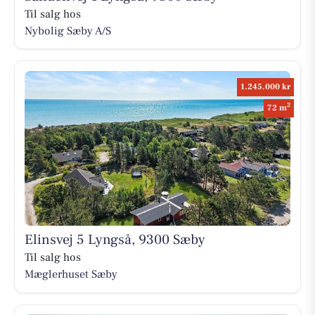
Til salg hos
Nybolig Sæby A/S
1.245.000 kr
2
72 m
Elinsvej 5 Lyngså, 9300 Sæby
Til salg hos
Mæglerhuset Sæby