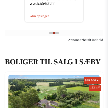
🚙🚙🚓🚓🇩🇰🇩🇰
Åbn opslaget
Annoncørbetalt indhold
BOLIGER TIL SALG I SÆBY
998.000 kr
2
153 m