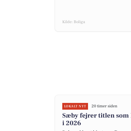
Kilde: Boliga
20 timer siden
LOKALT NYT
Sæby fejrer titlen so
i 2026