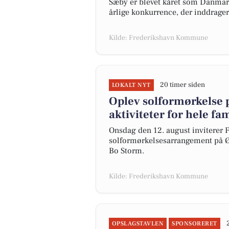
Sæby er blevet kåret som Danma
årlige konkurrence, der inddrager
Kilde: Frederikshavn Kommune
20 timer siden
LOKALT NYT
Oplev solformørkelse 
aktiviteter for hele fa
Onsdag den 12. august inviterer F
solformørkelsesarrangement på Ø
Bo Storm.
Kilde: Frederikshavn Kommune
OPSLAGSTAVLEN
SPONSORERET