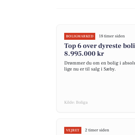
18 timer siden
BOLIGMARKED
Top 6 over dyreste bolig
8.995.000 kr
Drømmer du om en bolig i absolut
lige nu er til salg i Sæby.
Kilde: Boliga
2 timer siden
VEJRET