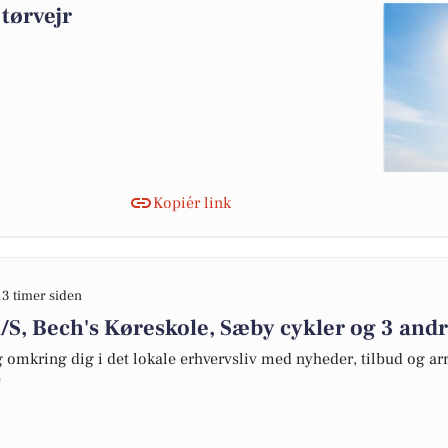
tørvejr
Kopiér link
13 timer siden
/S, Bech's Køreskole, Sæby cykler og 3 and
omkring dig i det lokale erhvervsliv med nyheder, tilbud og arr
e