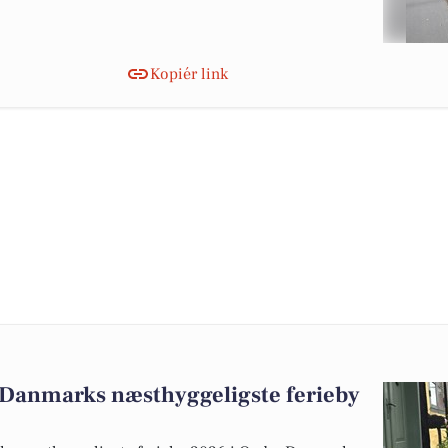
Kopiér link
m Danmarks næsthyggeligste ferieby