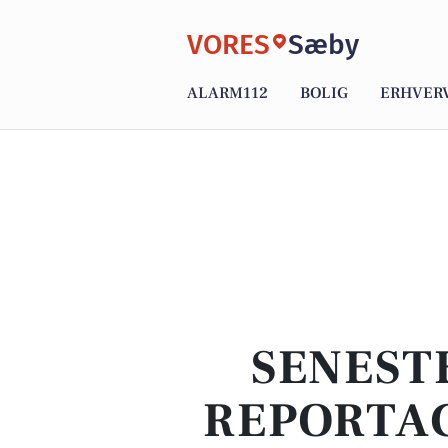
VORES
Sæby
ALARM112
BOLIG
ERHVER
SENEST
REPORTAG