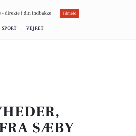
 -
direkte i din indbakke
Tilmeld
SPORT
VEJRET
YHEDER,
 FRA SÆBY