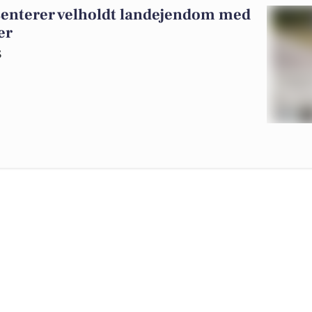
senterer velholdt landejendom med
er
S