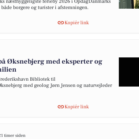
rks næsthyggeligste ferieby 2026 i OpdagDanmarks
 både borgere og turister i afstemningen.
Kopiér link
på Øksnebjerg med eksperter og
milien
rederikshavn Bibliotek til
ksnebjerg med geolog Jørn Jensen og naturvejleder
Kopiér link
21 timer siden