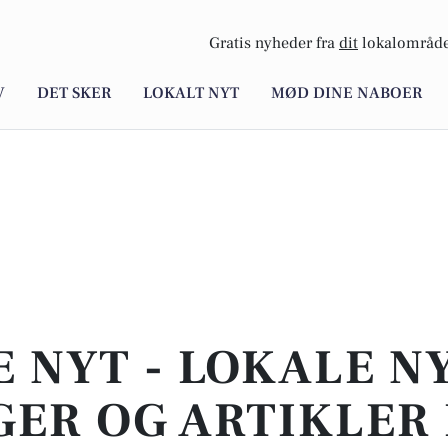
Gratis nyheder fra
dit
lokalområde
V
DET SKER
LOKALT NYT
MØD DINE NABOER
E NYT - LOKALE N
ER OG ARTIKLER