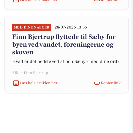
28-07-2026 13:56
MØD DINE NABOER
Finn Bjertrup flyttede til Sæby for
byen ved vandet, foreningerne og
skoven
Hvad er det bedste ved at bo i Sæby - med dine ord?
Kilde: Finn Bjertrup
Læs hele artiklen her
Kopiér link