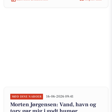
16-06-2026 09:41
MØD DINE NABOER
Morten Jørgensen: Vand, havn og
torv gør mig i godt humør