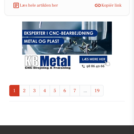
Læs hele artiklen her
Kopiér link
1
2
3
4
5
6
7
...
19