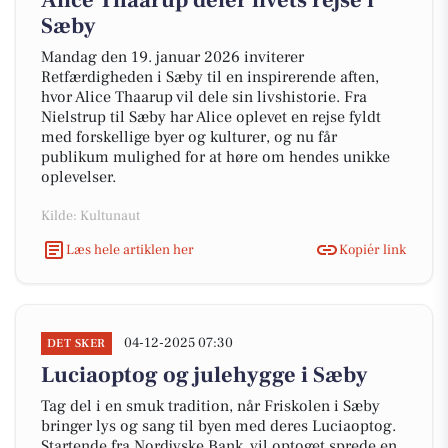
Alice Thaarup deler livets rejse i
Sæby
Mandag den 19. januar 2026 inviterer
Retfærdigheden i Sæby til en inspirerende aften,
hvor Alice Thaarup vil dele sin livshistorie. Fra
Nielstrup til Sæby har Alice oplevet en rejse fyldt
med forskellige byer og kulturer, og nu får
publikum mulighed for at høre om hendes unikke
oplevelser.
Kilde: Kultunaut
Læs hele artiklen her
Kopiér link
04-12-2025 07:30
DET SKER
Luciaoptog og julehygge i Sæby
Tag del i en smuk tradition, når Friskolen i Sæby
bringer lys og sang til byen med deres Luciaoptog.
Startende fra Nordjyske Bank, vil optoget sprede en