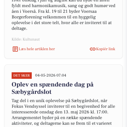
Hver onsdag i juli og august kan du nyde en aften
fyldt med harmonikamusik, sang og godt humør ved
åen i Voerså. Fra kl. 19 til 21 byder Voersaa
Borgerforening velkommen til en hyggelig
oplevelse i det store telt, hvor alle er inviteret til at
deltage.
Kilde: Kultunaut
Læs hele artiklen her
Kopiér link
04-05-2026 07:04
DET SKER
Oplev en spændende dag på
Sæbygårdslot
Tag del i en unik oplevelse på Sæbygårdslot, når
Fokus Vendsyssel inviterer til en begivenhed for alle
interesserede onsdag den 13. maj 2026 kl. 17:00.
Arrangementet byder på en række spændende
aktiviteter, og deltagerne kan se frem til et varieret