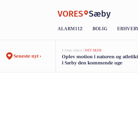
VORES
Sæby
ALARM112
BOLIG
ERHVER
1 time siden |
DET SKER
Seneste nyt ›
Oplev motion i naturen og atleti
i Sæby den kommende uge