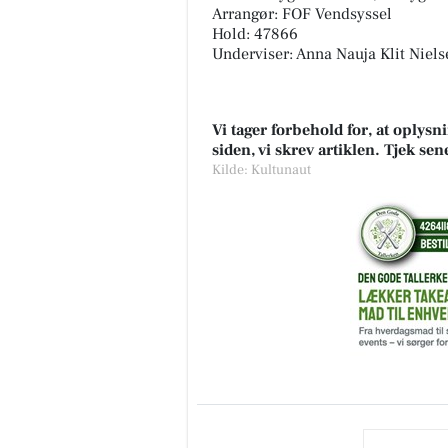
Arrangør: FOF Vendsyssel
Hold: 47866
Underviser: Anna Nauja Klit Niels
Nybolig Sæby A/S
Vi tager forbehold for, at oply
🍃 ÅBENT HUS MED TILMELD
siden, vi skrev artiklen. Tjek se
- HYGGE TÆT PÅ NATUREN 🍃 
Kilde: Kultunaut
august 2026 kl. 14.30 - 15.00 🗓
Velkommen på Smedegårdsvej
Vo...
Åbn opslaget