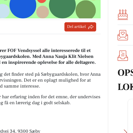
Del artikel
er FOF Vendsyssel alle interesserede til et
gaardskolen. Med Anna Nauja Klit Nielsen
l en inspirerende oplevelse for alle deltagere.
OP
og det finder sted på Sæbygaardskolen, hvor Anna
ervisningen. Det er en oplagt mulighed for at
LO
d samme interesse.
 har erfaring inden for det emne, der undervises
og få en lærerig dag i godt selskab.
dvej 34, 9300 Sæby