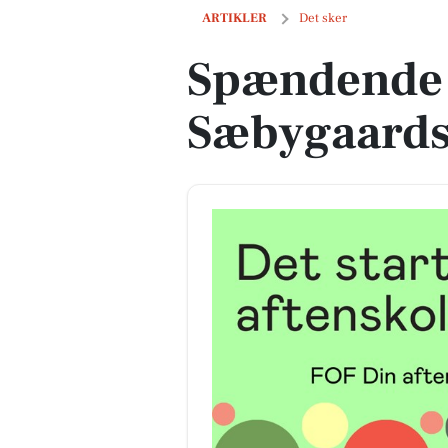
Spændende arrangement på Sæbygaar
ARTIKLER
Det sker
Spændende 
Sæbygaards