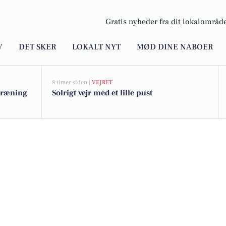
Gratis nyheder fra
dit
lokalområde
V
DET SKER
LOKALT NYT
MØD DINE NABOER
8 timer siden |
VEJRET
ktræning
Solrigt vejr med et lille pust