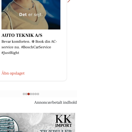
AUTO TEKNIK A/S
Bech's Køreskole
Bevar komforten. ❄️ Book din AC-
Nanna Kyvsgaard-Elsbe
service nu. #BoschCarService
teoriprøve og køreprøve
#JustRight
hug.Stort tillykke med
🚙🚙🚓🚓🇩🇰🇩🇰
Åbn opslaget
Åbn opslaget
Annoncørbetalt indhold