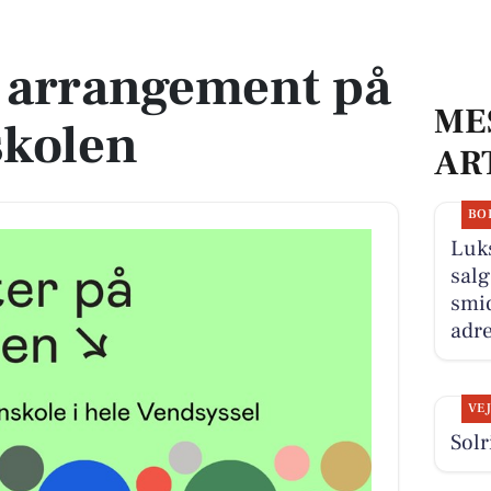
dskolen
arrangement på
ME
kolen
AR
BO
Luk
salg
smid
adre
VE
Solr