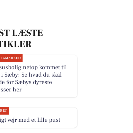
ST LÆSTE
TIKLER
LIGMARKED
susbolig netop kommet til
 i Sæby: Se hvad du skal
e for Sæbys dyreste
sser her
JRET
igt vejr med et lille pust