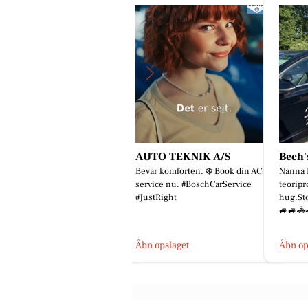
kov's Tømrer og Snedker
AUTO TEKNIK A/S
Bech'
 Kan du gætte, hvor stort det her
Bevar komforten. ❄️ Book din AC-
Nanna 
ojekt bliver? Vi er netop startet
service nu. #BoschCarService
teoripr
 på et projekt med tagpap,
#JustRight
hug.Sto
enlysvinduer og en ge...
🚙🚙🚓
bn opslaget
Åbn opslaget
Åbn op