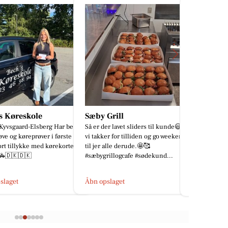
s Køreskole
Sæby Grill
Mæglerhu
Kyvsgaard-Elsberg Har best
Så er der lavet sliders til kunde😃
5 GODE GRU
øve og køreprøver i første
vi takker for tilliden og go weekend
NÆRMERE PÅ
rt tillykke med kørekortet
til jer alle derude.🤩🥰
Indflytningskl
🚓🇩🇰🇩🇰
#sæbygrillogcafe #sødekund...
Østervrå ✔️
m...
slaget
Åbn opslaget
Åbn opslage