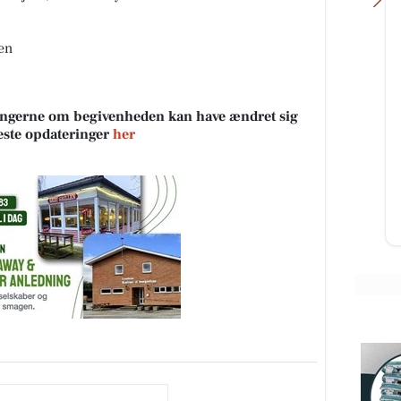
en
Skov's Tømrer og Snedker
sningerne om begivenheden kan have ændret sig
ING
👀 Kan du gætte, hvor stort det her
neste opdateringer
her
9.
projekt bliver? Vi er netop startet
️
op på et projekt med tagpap,
 3,
ovenlysvinduer og en ge...
Åbn opslaget