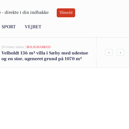
 -
direkte i din indbakke
Tilmeld
SPORT
VEJRET
20 timer siden |
BOLIGMARKED
07-08-2026 10:55
‹
›
Velholdt 136 m² villa i Sæby med udestue
Savner du ny
og en stor, ugeneret grund på 1070 m²
ledige still