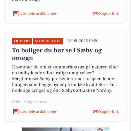
Læs hele artiklen her
Kopiér link
22-09-2025 12:50
ERHVERV
SPONSORERET
To boliger du bør se i Sæby og
omegn
Drømmer du om et sommerhus tæt på naturen eller
en indbydende villa i rolige omgivelser?
Mæglerhuset Sæby præsenterer her to spændende
boliger, som begge byder på unikke kvaliteter – én i
fredelige Lyngså og én i Sæbys attraktive Nordby.
Kilde: Mæglerhuset
Læs hele artiklen her
Kopiér link