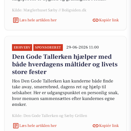
Kilde: Mæglerhuset Sæby // Boligsiden.dk
Læs hele artiklen her
Kopiér link
29-06-2026 11:00
ERHVERV
SPONSORERET
Den Gode Tallerken hjælper med
både hverdagens måltider og livets
store fester
Hos Den Gode Tallerken kan kunderne både finde
take away, smørrebrød, dagens ret og hjælp til
selskaber. Her er udgangspunktet en personlig snak,
hvor menuen sammensættes efter kundernes egne
ønsker.
Kilde: Den Gode Tallerken og Sæby Grillen
Læs hele artiklen her
Kopiér link