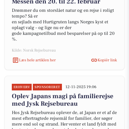
Messen den 20. til 22. februar
Drømmer du om storslået natur og en rejse i roligt
tempo? Så er
en sejlads med Hurtigruten langs Norges kyst et
oplagt valg – og lige nu er der
gode kampagnetilbud med besparelser på op til 20
%.
Kilde: Norsk Rejsebureau
Læs hele artiklen her
Kopiér link
12-11-2025 19:06
ERHVERV
SPONSORERET
Oplev Japans magi på familierejse
med Jysk Rejsebureau
Hos Jysk Rejsebureau oplever de, at Japan er et af de
mest eftertragtede rejsemål for familier, der søger
mere end sol og strand. Her venter et land fyldt med