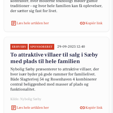
kontraster, hvor moderne teknologi møder gamle
traditioner – og hvor hele familien kan få oplevelser,
der sætter sig fast for livet.
Læs hele artiklen her
Kopiér link
29-09-2025 12:40
ERHVERV
SPONSORERET
To attraktive villaer til salg i Sæby
med plads til hele familien
Nybolig Sæby præsenterer to attraktive villaer, der
hver især byder på gode rammer for familielivet.
Både Slagterivej 54 og Rosenhaven 4 kombinerer
central beliggenhed med masser af plads og
funktionalitet.
Kilde: Nybolig Sæby
Læs hele artiklen her
Kopiér link