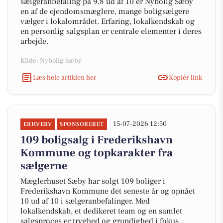
sælgeranbefaling på 9,8 ud af 10 er Nybolig Sæby
en af de ejendomsmæglere, mange boligsælgere
vælger i lokalområdet. Erfaring, lokalkendskab og
en personlig salgsplan er centrale elementer i deres
arbejde.
Kilde: Nybolig Sæby
Læs hele artiklen her
Kopiér link
15-07-2026 12:50
ERHVERV
SPONSORERET
109 boligsalg i Frederikshavn
Kommune og topkarakter fra
sælgerne
Mæglerhuset Sæby har solgt 109 boliger i
Frederikshavn Kommune det seneste år og opnået
10 ud af 10 i sælgeranbefalinger. Med
lokalkendskab, et dedikeret team og en samlet
salgsproces er tryghed og grundighed i fokus.