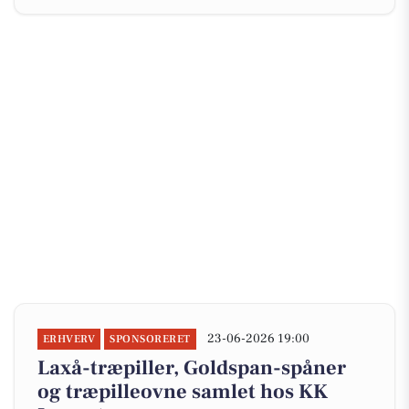
23-06-2026 19:00
ERHVERV
SPONSORERET
Laxå-træpiller, Goldspan-spåner
og træpilleovne samlet hos KK