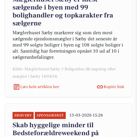
sælgende i byen med 99
bolighandler og topkarakter fra
sælgerne
Mæglerhuset Sæby markerer sig som den mest
sælgende ejendomsmægler i Sæby det seneste år
med 99 solgte boliger i byen og 108 solgte boliger i
alt. Samtidig har forretningen opnået 10 ud af 10 i
sælgeranbefalinger.
Kilde: Mæglerhuset Sæby // Boligsiden.dk søgning efter
mægler i Sæby 14/04/26
Læs hele artiklen her
Kopiér link
13-03-2026 15:26
ERHVERV
SPONSORERET
Skab hyggelige minder til
Bedsteforældreweekend på