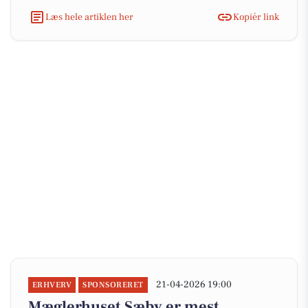
Læs hele artiklen her
Kopiér link
21-04-2026 19:00
ERHVERV
SPONSORERET
Mæglerhuset Sæby er mest