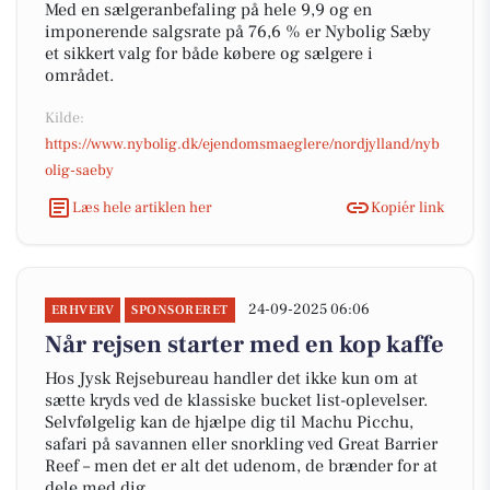
Med en sælgeranbefaling på hele 9,9 og en
imponerende salgsrate på 76,6 % er Nybolig Sæby
et sikkert valg for både købere og sælgere i
området.
Kilde:
https://www.nybolig.dk/ejendomsmaeglere/nordjylland/nyb
olig-saeby
Læs hele artiklen her
Kopiér link
24-09-2025 06:06
ERHVERV
SPONSORERET
Når rejsen starter med en kop kaffe
Hos Jysk Rejsebureau handler det ikke kun om at
sætte kryds ved de klassiske bucket list-oplevelser.
Selvfølgelig kan de hjælpe dig til Machu Picchu,
safari på savannen eller snorkling ved Great Barrier
Reef – men det er alt det udenom, de brænder for at
dele med dig.