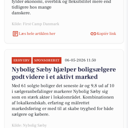
fylder økonomi, overblik og fleksibilitet mere end
tidligere hos mange
danskere.
Kilde: First Camp Danmark
Læs hele artiklen her
Kopiér link
06-05-2026 11:50
ERHVERV
SPONSORERET
Nybolig Sæby hjælper boligsælgere
godt videre i et aktivt marked
Med 61 solgte boliger det seneste år og 9,8 ud af 10
i sælgeranbefalinger markerer Nybolig Sæby sig
som en stærk aktør i lokalområdet. Kombinationen
af lokalkendskab, erfaring og målrettet
markedsføring er med til at skabe tryghed for både
sælgere og købere.
Kilde: Nybolig Sæby