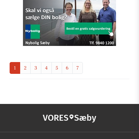
1
2
3
4
5
6
7
VORES
Sæby