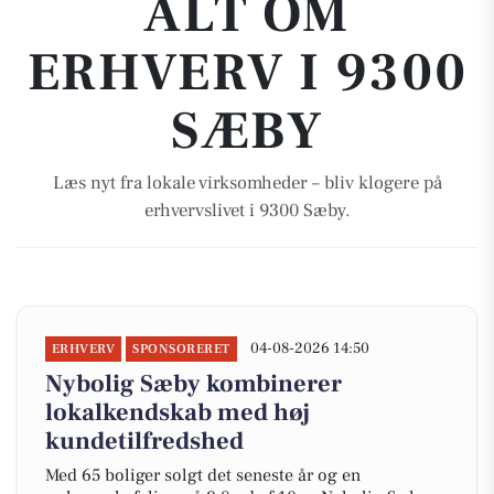
ALT OM
ERHVERV I 9300
SÆBY
Læs nyt fra lokale virksomheder – bliv klogere på
erhvervslivet i 9300 Sæby.
04-08-2026 14:50
ERHVERV
SPONSORERET
Nybolig Sæby kombinerer
lokalkendskab med høj
kundetilfredshed
Med 65 boliger solgt det seneste år og en