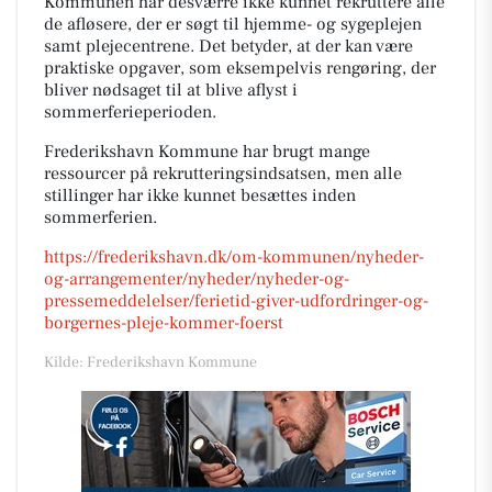
Kommunen har desværre ikke kunnet rekruttere alle
de afløsere, der er søgt til hjemme- og sygeplejen
samt plejecentrene. Det betyder, at der kan være
praktiske opgaver, som eksempelvis rengøring, der
bliver nødsaget til at blive aflyst i
sommerferieperioden.
Frederikshavn Kommune har brugt mange
ressourcer på rekrutteringsindsatsen, men alle
stillinger har ikke kunnet besættes inden
sommerferien.
https://frederikshavn.dk/om-kommunen/nyheder-
og-arrangementer/nyheder/nyheder-og-
pressemeddelelser/ferietid-giver-udfordringer-og-
borgernes-pleje-kommer-foerst
Kilde: Frederikshavn Kommune