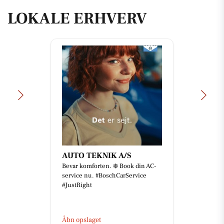
LOKALE ERHVERV
AUTO TEKNIK A/S
Bevar komforten. ❄️ Book din AC-
service nu. #BoschCarService
#JustRight
Åbn opslaget