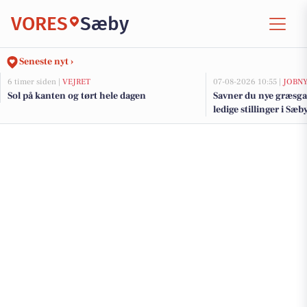
VORES
Sæby
Seneste nyt ›
6 timer siden |
VEJRET
07-08-2026 10:55 |
JOBN
Sol på kanten og tørt hele dagen
Savner du nye græsga
ledige stillinger i S