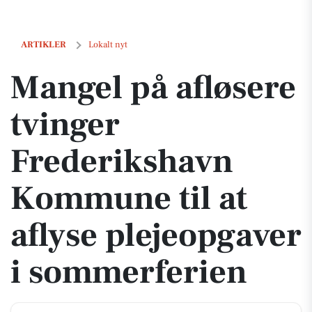
Mangel på afløsere tvinger Frederikshavn Kommune til at aflyse ple
ARTIKLER
Lokalt nyt
Mangel på afløsere
tvinger
Frederikshavn
Kommune til at
aflyse plejeopgaver
i sommerferien