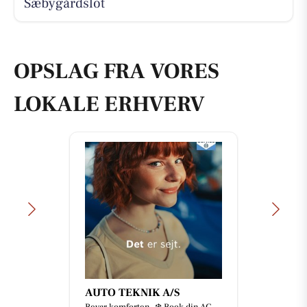
Sæbygårdslot
OPSLAG FRA VORES
LOKALE ERHVERV
AUTO TEKNIK A/S
Bevar komforten. ❄️ Book din AC-