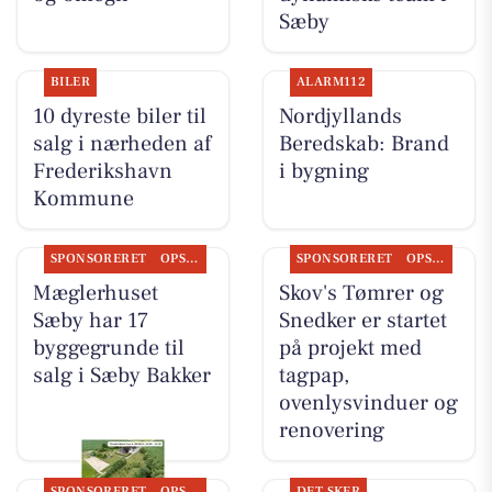
Sæby
BILER
ALARM112
10 dyreste biler til
Nordjyllands
salg i nærheden af
Beredskab: Brand
Frederikshavn
i bygning
Kommune
SPONSORERET
OPSLAGSTAVLEN
SPONSORERET
OPSLAGSTAVLEN
Mæglerhuset
Skov's Tømrer og
Sæby har 17
Snedker er startet
byggegrunde til
på projekt med
salg i Sæby Bakker
tagpap,
ovenlysvinduer og
renovering
SPONSORERET
OPSLAGSTAVLEN
DET SKER