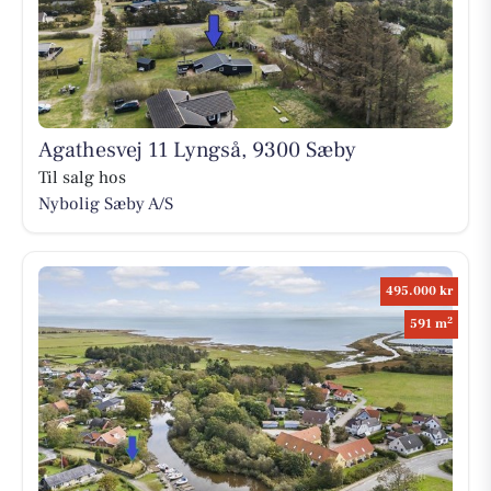
Agathesvej 11 Lyngså, 9300 Sæby
Til salg hos
Nybolig Sæby A/S
495.000 kr
2
591 m