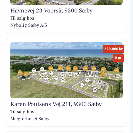
Havnevej 23 Voerså, 9300 Sæby
Til salg hos
Nybolig Sæby A/S
870.000 kr
2
0 m
Karen Poulsens Vej 211, 9300 Sæby
Til salg hos
Mæglerhuset Sæby