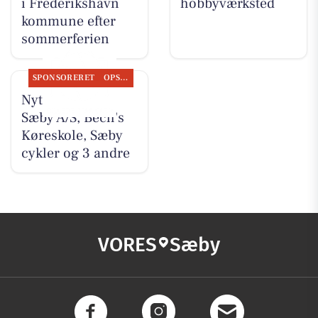
i Frederikshavn
hobbyværksted
kommune efter
sommerferien
SPONSORERET
OPSLAGSTAVLEN
Nyt fra Nybolig
Sæby A/S, Bech's
Køreskole, Sæby
cykler og 3 andre
VORES
Sæby