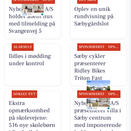
Nybolig Sæby A/S
Oplev en unik
holder åbent hus
rundvisning på
med tilmelding på
Sæbygårdslot
Svangenvej 5
ALARM112
SPONSORERET
OPSLAGSTAVLEN
Ildløs i mødding
Sæby cykler
under kontrol
præsenterer
Ridley Bikes
Triton Fast
LOKALT NYT
SPONSORERET
OPSLAGSTAVLEN
Ekstra
Nybolig Sæby A/S
opmærksomhed
præsenterer villa i
på skolevejene:
Sæby centrum
516 nye skolebørn
med imponerende