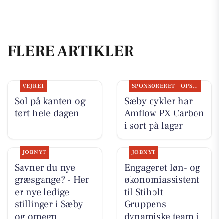
FLERE ARTIKLER
VEJRET
SPONSORERET
OPSLAGSTAVLEN
Sol på kanten og
Sæby cykler har
tørt hele dagen
Amflow PX Carbon
i sort på lager
JOBNYT
JOBNYT
Savner du nye
Engageret løn- og
græsgange? - Her
økonomiassistent
er nye ledige
til Stiholt
stillinger i Sæby
Gruppens
og omegn
dynamiske team i