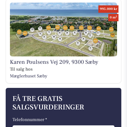
995.000 kr
2
0 m
Karen Poulsens Vej 209, 9300 Sæby
Til salg hos
Mæglerhuset Sæby
FÅ TRE GRATIS
SALGSVURDERINGER
Telefonnummer *