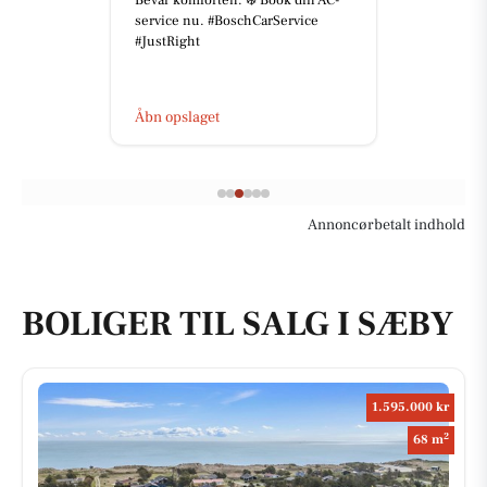
service nu. #BoschCarService
#JustRight
Åbn opslaget
Annoncørbetalt indhold
BOLIGER TIL SALG I SÆBY
1.595.000 kr
2
68 m