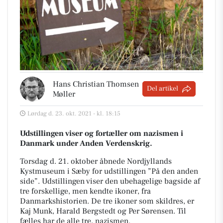
Hans Christian Thomsen
Del artikel
Møller
Lørdag d. 23. okt. 2021 - kl. 18:15
Udstillingen viser og fortæller om nazismen i
Danmark under Anden Verdenskrig.
Torsdag d. 21. oktober åbnede Nordjyllands
Kystmuseum i Sæby for udstillingen ”På den anden
side”. Udstillingen viser den ubehagelige bagside af
tre forskellige, men kendte ikoner, fra
Danmarkshistorien. De tre ikoner som skildres, er
Kaj Munk, Harald Bergstedt og Per Sørensen. Til
fælles har de alle tre, nazismen.