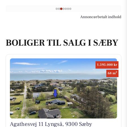
Annoncørbetalt indhold
BOLIGER TIL SALG I SÆBY
1.595.000 kr
2
68 m
Agathesvej 11 Lyngså, 9300 Sæby