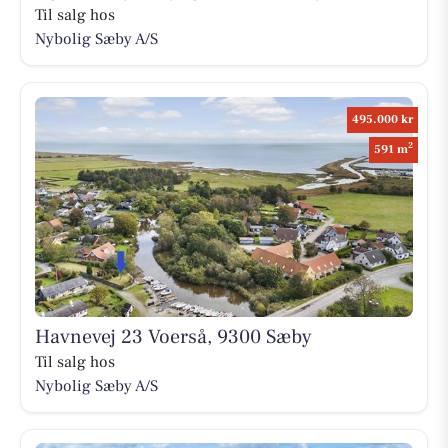
Til salg hos
Nybolig Sæby A/S
495.000 kr
2
591 m
Havnevej 23 Voerså, 9300 Sæby
Til salg hos
Nybolig Sæby A/S