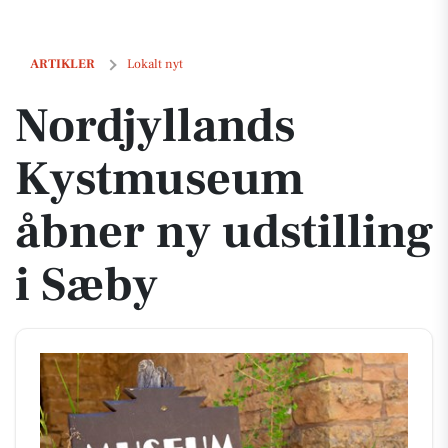
Nordjyllands Kystmuseum åbner ny udstilling i Sæby
ARTIKLER
Lokalt nyt
Nordjyllands
Kystmuseum
åbner ny udstilling
i Sæby