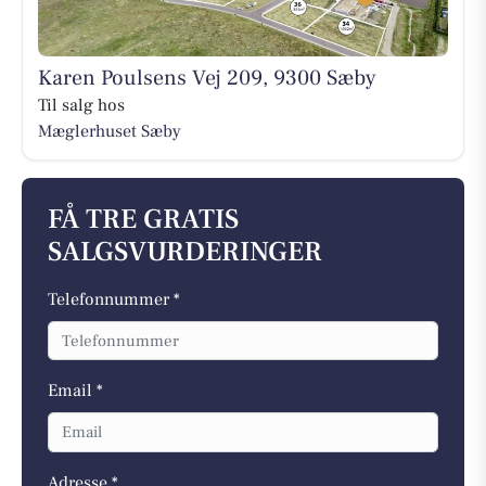
Karen Poulsens Vej 209, 9300 Sæby
Til salg hos
Mæglerhuset Sæby
FÅ TRE GRATIS
SALGSVURDERINGER
Telefonnummer *
Email *
Adresse *