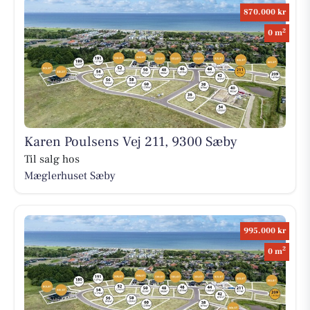
870.000 kr
2
0 m
Karen Poulsens Vej 211, 9300 Sæby
Til salg hos
Mæglerhuset Sæby
995.000 kr
2
0 m