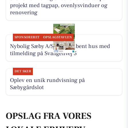
projekt med tagpap, ovenlysvinduer og
renovering
SPONSORERET
OPSLAGSTAVLEN
Nybolig Sæby A/S holder åbent hus med
tilmelding på Svangenvej 5
DET SKER
Oplev en unik rundvisning på
Sæbygårdslot
OPSLAG FRA VORES