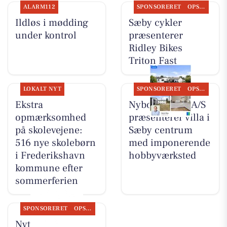
ALARM112
SPONSORERET
OPSLAGSTAVLEN
Ildløs i mødding
Sæby cykler
under kontrol
præsenterer
Ridley Bikes
Triton Fast
LOKALT NYT
SPONSORERET
OPSLAGSTAVLEN
Ekstra
Nybolig Sæby A/S
opmærksomhed
præsenterer villa i
på skolevejene:
Sæby centrum
516 nye skolebørn
med imponerende
i Frederikshavn
hobbyværksted
kommune efter
sommerferien
SPONSORERET
OPSLAGSTAVLEN
Nyt fra Nybolig