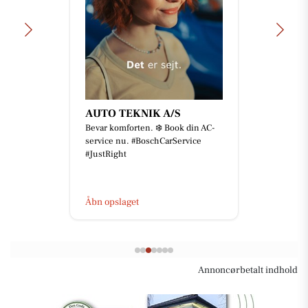
AUTO TEKNIK A/S
Bevar komforten. ❄️ Book din AC-
service nu. #BoschCarService
#JustRight
Åbn opslaget
Annoncørbetalt indhold