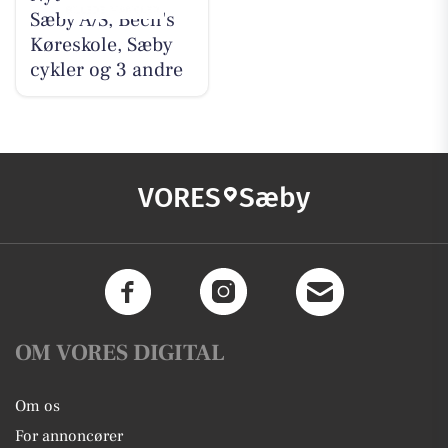
Sæby A/S, Bech's
Køreskole, Sæby
cykler og 3 andre
VORES
Sæby
OM VORES DIGITAL
Om os
For annoncører