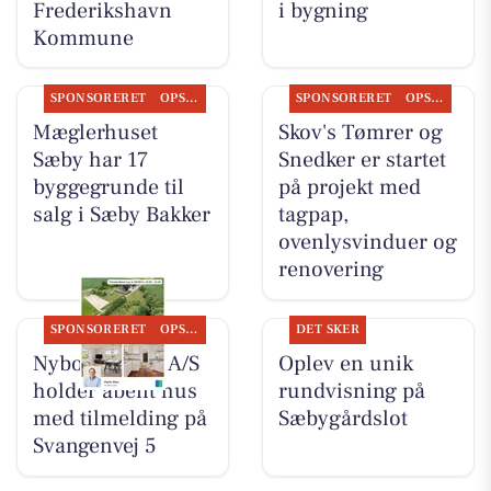
Frederikshavn
i bygning
Kommune
SPONSORERET
OPSLAGSTAVLEN
SPONSORERET
OPSLAGSTAVLEN
Mæglerhuset
Skov's Tømrer og
Sæby har 17
Snedker er startet
byggegrunde til
på projekt med
salg i Sæby Bakker
tagpap,
ovenlysvinduer og
renovering
SPONSORERET
OPSLAGSTAVLEN
DET SKER
Nybolig Sæby A/S
Oplev en unik
holder åbent hus
rundvisning på
med tilmelding på
Sæbygårdslot
Svangenvej 5