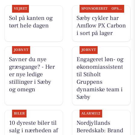
VEJRET
SPONSORERET
OPSLAGSTAVLEN
Sol på kanten og
Sæby cykler har
tørt hele dagen
Amflow PX Carbon
i sort på lager
JOBNYT
JOBNYT
Savner du nye
Engageret løn- og
græsgange? - Her
økonomiassistent
er nye ledige
til Stiholt
stillinger i Sæby
Gruppens
og omegn
dynamiske team i
Sæby
BILER
ALARM112
10 dyreste biler til
Nordjyllands
salg i nærheden af
Beredskab: Brand