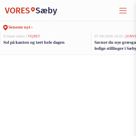
VORES
Sæby
Seneste nyt ›
9 timer siden |
VEJRET
07-08-2026 10:55 |
JOBN
Sol på kanten og tørt hele dagen
Savner du nye græsga
ledige stillinger i S