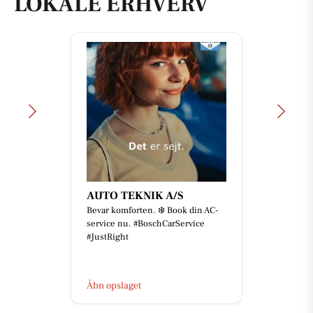
LOKALE ERHVERV
AUTO TEKNIK A/S
Bevar komforten. ❄️ Book din AC-
service nu. #BoschCarService
#JustRight
Åbn opslaget