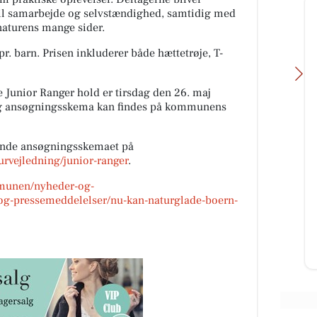
il samarbejde og selvstændighed, samtidig med
 naturens mange sider.
r. barn. Prisen inkluderer både hættetrøje, T-
nye Junior Ranger hold er tirsdag den 26. maj
 og ansøgningsskema kan findes på kommunens
finde ansøgningsskemaet på
Skov's Tømrer og Snedker
turvejledning/junior-ranger
.
DING
👀 Kan du gætte, hvor stort det her
mmunen/nyheder-og-
 9.
projekt bliver? Vi er netop startet
og-pressemeddelelser/nu-kan-naturglade-boern-
️
op på et projekt med tagpap,
 3,
ovenlysvinduer og en ge...
Åbn opslaget