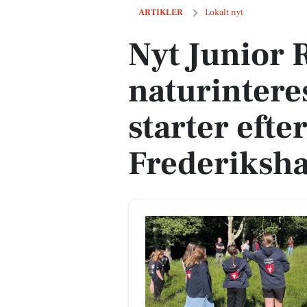
Nyt Junior Ranger-hold for naturinter
ARTIKLER
Lokalt nyt
Nyt Junior 
naturintere
starter eft
Frederiksh