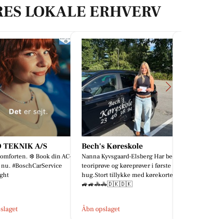
RES LOKALE ERHVERV
ch's Køreskole
Mæglerhuset Sæby
Sæby c
na Kyvsgaard-Elsberg Har best
5 GODE GRUNDE TIL AT KIGGE
Amflow P
riprøve og køreprøver i første
NÆRMERE PÅ TERNEVEJ 9 🤩 ✔️
farve. vi
.Stort tillykke med kørekortet
Indflytningsklar villa i hjertet af
N.P. kr.
🚓🚓🇩🇰🇩🇰
Østervrå ✔️ Gennemrenoveret med
Først til 
m...
 opslaget
Åbn ops
Åbn opslaget