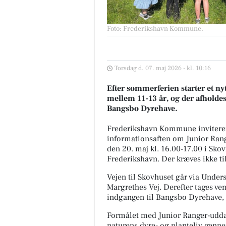
Foto: Frederikshavn Kommune
.
Torsdag d. 07. maj 2026 - kl. 10:16
Efter sommerferien starter et ny
mellem 11-13 år, og der afholde
Bangsbo Dyrehave.
Frederikshavn Kommune inviterer b
informationsaften om Junior Ran
den 20. maj kl. 16.00-17.00 i Sk
Frederikshavn. Der kræves ikke ti
Vejen til Skovhuset går via Under
Margrethes Vej. Derefter tages ve
indgangen til Bangsbo Dyrehave, i
Formålet med Junior Ranger-uddan
naturens dyre- og planteliv genne