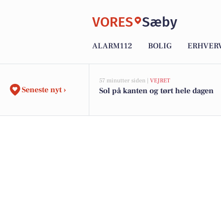
VORES
Sæby
ALARM112
BOLIG
ERHVER
57 minutter siden |
VEJRET
Seneste nyt ›
Sol på kanten og tørt hele dagen