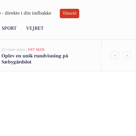
 -
direkte i din indbakke
Tilmeld
SPORT
VEJRET
22 timer siden |
DET SKER
06-08-2026 20:0
‹
›
Oplev en unik rundvisning på
Ildløs i mød
Sæbygårdslot