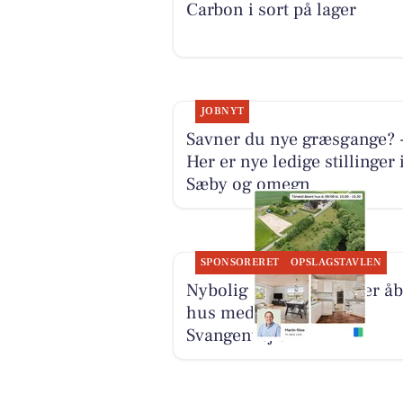
Carbon i sort på lager
JOBNYT
Savner du nye græsgange? 
Her er nye ledige stillinger 
Sæby og omegn
SPONSORERET
OPSLAGSTAVLEN
Nybolig Sæby A/S holder åb
hus med tilmelding på
Svangenvej 5