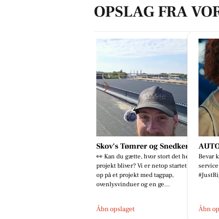
OPSLAG FRA VO
Skov's Tømrer og Snedker
AUTO TEKNIK A/S
Be
👀 Kan du gætte, hvor stort det her
Bevar komforten. ❄️ Book din AC-
Nan
projekt bliver? Vi er netop startet
service nu. #BoschCarService
teo
op på et projekt med tagpap,
#JustRight
hug
ovenlysvinduer og en ge...
🚙
Åbn opslaget
Åbn opslaget
Åbn