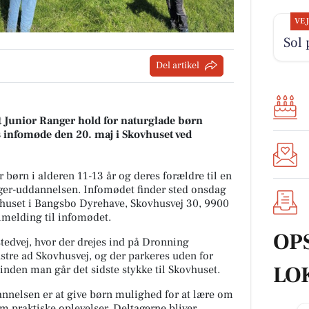
VE
Sol 
Del artikel
t Junior Ranger hold for naturglade børn
s infomøde den 20. maj i Skovhuset ved
ørn i alderen 11-13 år og deres forældre til en
ger-uddannelsen. Infomødet finder sted onsdag
ovhuset i Bangsbo Dyrehave, Skovhusvej 30, 9900
lmelding til infomødet.
OP
stedvej, hvor der drejes ind på Dronning
nstre ad Skovhusvej, og der parkeres uden for
LO
nden man går det sidste stykke til Skovhuset.
nelsen er at give børn mulighed for at lære om
m praktiske oplevelser. Deltagerne bliver