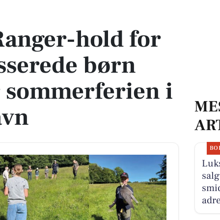
esserede børn starter efter sommerferien i Frederikshavn
Ranger-hold for
sserede børn
er sommerferien i
ME
avn
AR
BO
Luk
salg
smid
adre