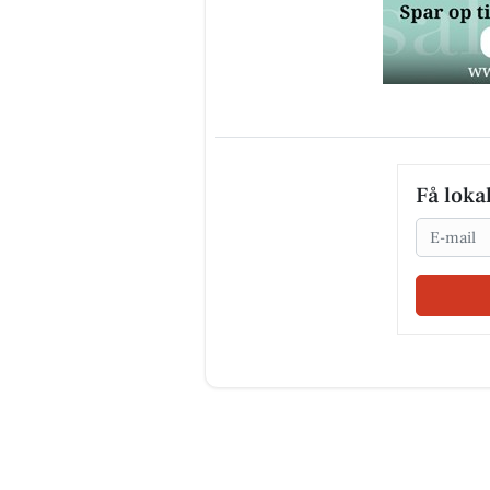
Få loka
Email