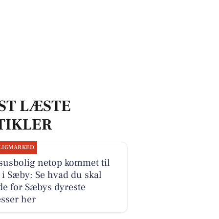
ST LÆSTE
TIKLER
LIGMARKED
susbolig netop kommet til
 i Sæby: Se hvad du skal
e for Sæbys dyreste
sser her