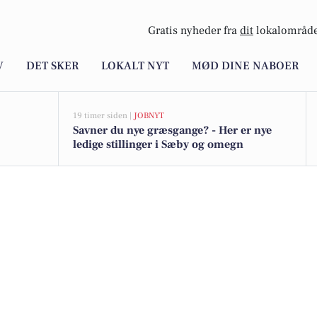
Gratis nyheder fra
dit
lokalområde
V
DET SKER
LOKALT NYT
MØD DINE NABOER
19 timer siden |
JOBNYT
Savner du nye græsgange? - Her er nye
ledige stillinger i Sæby og omegn