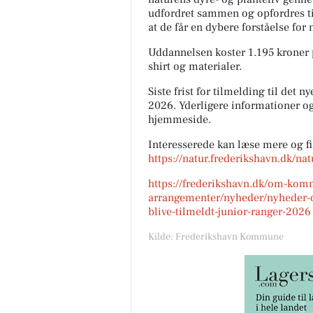
udfordret sammen og opfordres t
at de får en dybere forståelse for
Uddannelsen koster 1.195 kroner p
shirt og materialer.
Siste frist for tilmelding til det 
2026. Yderligere informationer
hjemmeside.
Interesserede kan læse mere og 
Nybolig Sæby A/S
https://natur.frederikshavn.dk/na
🍃 ÅBENT HUS MED TILMEL
https://frederikshavn.dk/om-ko
- HYGGE TÆT PÅ NATUREN 🍃
arrangementer/nyheder/nyheder-
august 2026 kl. 14.30 - 15.00 
blive-tilmeldt-junior-ranger-2026
Velkommen på Smedegårdsvej
Vo...
Kilde: Frederikshavn Kommune
Åbn opslaget