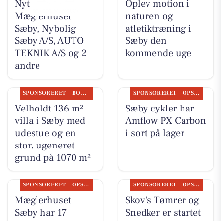
Nyt fra
Oplev motion i
Mæglerhuset
naturen og
Sæby, Nybolig
atletiktræning i
Sæby A/S, AUTO
Sæby den
TEKNIK A/S og 2
kommende uge
andre
SPONSORERET
BOLIGMARKED
SPONSORERET
OPSLAGSTAVLEN
Velholdt 136 m²
Sæby cykler har
villa i Sæby med
Amflow PX Carbon
udestue og en
i sort på lager
stor, ugeneret
grund på 1070 m²
SPONSORERET
OPSLAGSTAVLEN
SPONSORERET
OPSLAGSTAVLEN
Mæglerhuset
Skov's Tømrer og
Sæby har 17
Snedker er startet