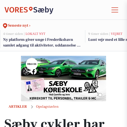
VORES
Sæby
Seneste nyt ›
4 timer siden |
LOKALT NYT
9 timer siden |
VEJRET
Ny platform giver unge i Frederikshavn
Lunt vejr med et lille
samlet adgang til aktiviteter, uddannelse og
jobs
Sæby cykler har kampagner på cykler og Peaty’s bike care
ARTIKLER
Opslagstavlen
Sæby cykler har