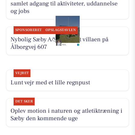
samlet adgang til aktiviteter, uddannelse
og jobs
SPONSORERET
OPSLAGSTAVLEN
Nybolig Sæby A/S har solgt villaen på
Ålborgvej 607
VEJRET
Lunt vejr med et lille regnpust
DET SKER
Oplev motion i naturen og atletiktræning i
Sæby den kommende uge