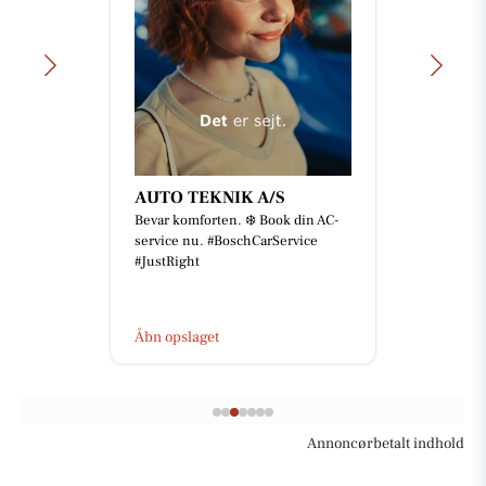
AUTO TEKNIK A/S
Bevar komforten. ❄️ Book din AC-
service nu. #BoschCarService
#JustRight
Åbn opslaget
Annoncørbetalt indhold