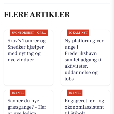
FLERE ARTIKLER
SPONSORERET
OPSLAGSTAVLEN
LOKALT NYT
Skov's Tømrer og
Ny platform giver
Snedker hjælper
unge i
med nyt tag og
Frederikshavn
nye vinduer
samlet adgang til
aktiviteter,
uddannelse og
jobs
JOBNYT
JOBNYT
Savner du nye
Engageret løn- og
græsgange? - Her
økonomiassistent
er nye ledige
til Stiholt