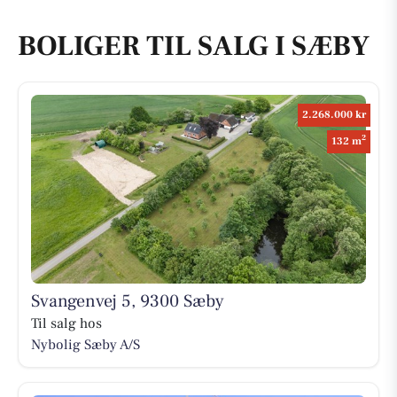
BOLIGER TIL SALG I SÆBY
2.268.000 kr
2
132 m
Svangenvej 5, 9300 Sæby
Til salg hos
Nybolig Sæby A/S