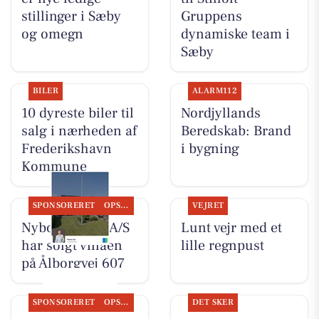
stillinger i Sæby
Gruppens
og omegn
dynamiske team i
Sæby
BILER
ALARM112
10 dyreste biler til
Nordjyllands
salg i nærheden af
Beredskab: Brand
Frederikshavn
i bygning
Kommune
SPONSORERET
OPSLAGSTAVLEN
VEJRET
Nybolig Sæby A/S
Lunt vejr med et
har solgt villaen
lille regnpust
på Ålborgvej 607
SPONSORERET
OPSLAGSTAVLEN
DET SKER