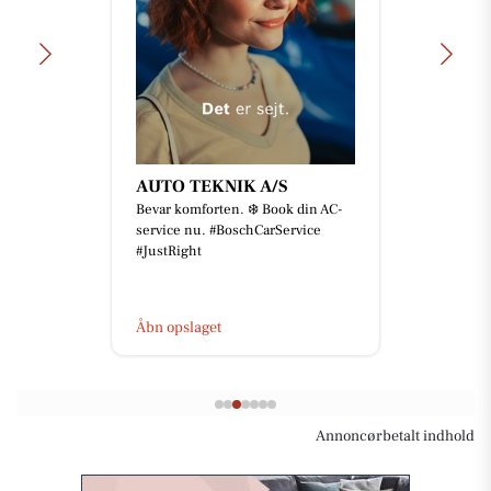
AUTO TEKNIK A/S
Bevar komforten. ❄️ Book din AC-
service nu. #BoschCarService
#JustRight
Åbn opslaget
Annoncørbetalt indhold