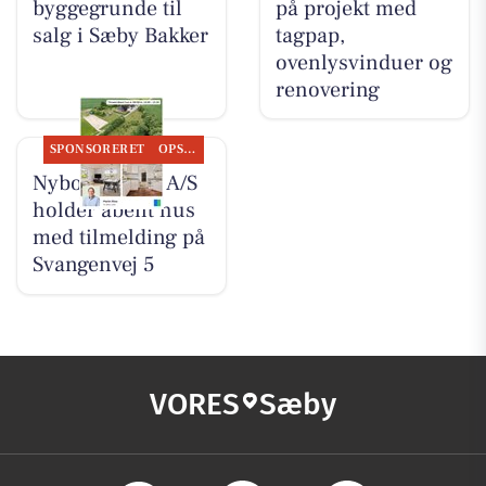
byggegrunde til
på projekt med
salg i Sæby Bakker
tagpap,
ovenlysvinduer og
renovering
SPONSORERET
OPSLAGSTAVLEN
Nybolig Sæby A/S
holder åbent hus
med tilmelding på
Svangenvej 5
VORES
Sæby