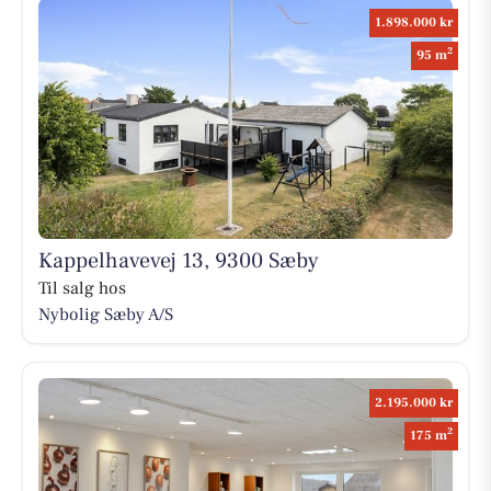
1.898.000 kr
2
95 m
Kappelhavevej 13, 9300 Sæby
Til salg hos
Nybolig Sæby A/S
2.195.000 kr
2
175 m