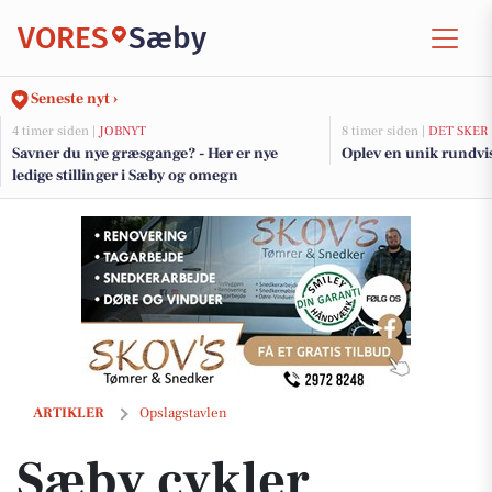
VORES
Sæby
Seneste nyt ›
4 timer siden |
JOBNYT
8 timer siden |
DET SKER
Savner du nye græsgange? - Her er nye
Oplev en unik rundvi
ledige stillinger i Sæby og omegn
Sæby cykler inviterer til at se NORDEN Ellen i Café Latte i butikken
ARTIKLER
Opslagstavlen
Sæby cykler