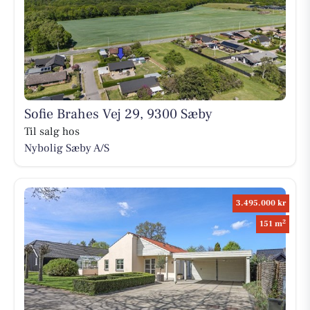
Sofie Brahes Vej 29, 9300 Sæby
Til salg hos
Nybolig Sæby A/S
3.495.000 kr
2
151 m