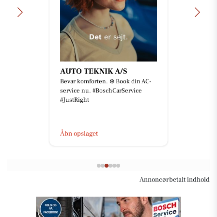
AUTO TEKNIK A/S
Bevar komforten. ❄️ Book din AC-
service nu. #BoschCarService
#JustRight
Åbn opslaget
Annoncørbetalt indhold