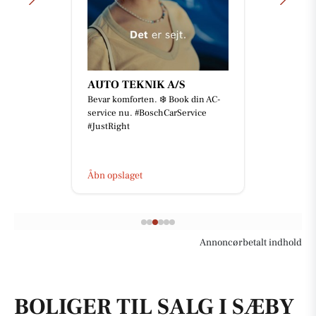
AUTO TEKNIK A/S
Bevar komforten. ❄️ Book din AC-
service nu. #BoschCarService
#JustRight
Åbn opslaget
Annoncørbetalt indhold
BOLIGER TIL SALG I SÆBY