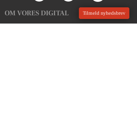
OM VORES DIGITAL
Tilmeld nyhedsbrev
Om os
For annoncører
Vilkår og Privatlivspolitik
Kontakt VORES Digital
Administrer samtykke
GENVEJE
Seneste nyt fra Sæby
Vores lokale erhverv
Kalenderen for Sæby
Fakta om Sæby