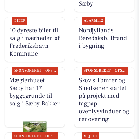
Sæby
BILER
ALARM112
10 dyreste biler til
Nordjyllands
salg i nærheden af
Beredskab: Brand
Frederikshavn
i bygning
Kommune
SPONSORERET
OPSLAGSTAVLEN
SPONSORERET
OPSLAGSTAVLEN
Mæglerhuset
Skov's Tømrer og
Sæby har 17
Snedker er startet
byggegrunde til
på projekt med
salg i Sæby Bakker
tagpap,
ovenlysvinduer og
renovering
SPONSORERET
OPSLAGSTAVLEN
VEJRET