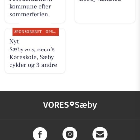
kommune efter
sommerferien
SPONSORERET
OPSLAGSTAVLEN
Nyt fra Nybolig
Sæby A/S, Bech's
Køreskole, Sæby
cykler og 3 andre
VORES
Sæby