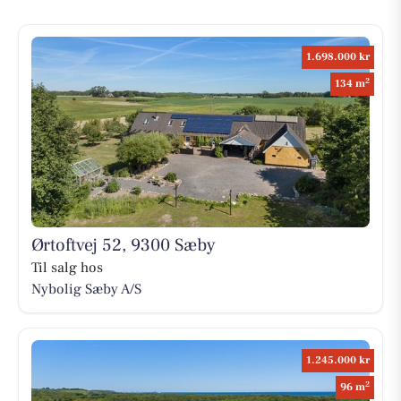
1.698.000 kr
2
134 m
Ørtoftvej 52, 9300 Sæby
Til salg hos
Nybolig Sæby A/S
1.245.000 kr
2
96 m