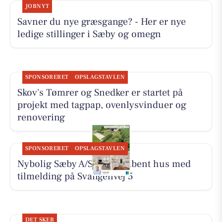
JOBNYT
Savner du nye græsgange? - Her er nye
ledige stillinger i Sæby og omegn
SPONSORERET
OPSLAGSTAVLEN
Skov's Tømrer og Snedker er startet på
projekt med tagpap, ovenlysvinduer og
renovering
SPONSORERET
OPSLAGSTAVLEN
Nybolig Sæby A/S holder åbent hus med
tilmelding på Svangenvej 5
DET SKER