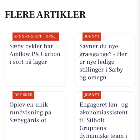
FLERE ARTIKLER
SPONSORERET
OPSLAGSTAVLEN
JOBNYT
Sæby cykler har
Savner du nye
Amflow PX Carbon
græsgange? - Her
i sort på lager
er nye ledige
stillinger i Sæby
og omegn
DET SKER
JOBNYT
Oplev en unik
Engageret løn- og
rundvisning på
økonomiassistent
Sæbygårdslot
til Stiholt
Gruppens
dynamiske team i