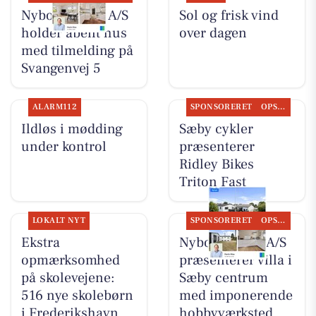
Nybolig Sæby A/S
Sol og frisk vind
holder åbent hus
over dagen
med tilmelding på
Svangenvej 5
ALARM112
SPONSORERET
OPSLAGSTAVLEN
Ildløs i mødding
Sæby cykler
under kontrol
præsenterer
Ridley Bikes
Triton Fast
LOKALT NYT
SPONSORERET
OPSLAGSTAVLEN
Ekstra
Nybolig Sæby A/S
opmærksomhed
præsenterer villa i
på skolevejene:
Sæby centrum
516 nye skolebørn
med imponerende
i Frederikshavn
hobbyværksted