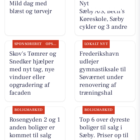
Mild dag med
Nyt fra Nybolig
blæst og tørvejr
Sæby A/S, Bech's
Køreskole, Sæby
cykler og 3 andre
SPONSORERET
OPSLAGSTAVLEN
LOKALT NYT
Skov's Tømrer og
Frederikshavn
Snedker hjælper
udlejer
med nyt tag, nye
gymnastiksale til
vinduer eller
Søværnet under
opgradering af
renovering af
facaden
træningshal
BOLIGMARKED
BOLIGMARKED
Rosengyden 2 og 1
Top 6 over dyreste
anden boliger er
boliger til salg i
kommet til salg
Sæby. Priser op til