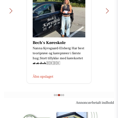
Bech's Køreskole
Nanna Kyvsgaard-Elsberg Har best
teoriprøve og køreprøver i første
hug.Stort tillykke med kørekortet
🚙🚙🚓🚓🇩🇰🇩🇰
Åbn opslaget
Annoncørbetalt indhold