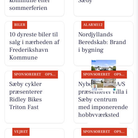
kommune efter
Sæby
sommerferien
BILER
ALARM112
10 dyreste biler til
Nordjyllands
salg i nærheden af
Beredskab: Brand
Frederikshavn
i bygning
Kommune
SPONSORERET
OPSLAGSTAVLEN
SPONSORERET
OPSLAGSTAVLEN
Sæby cykler
Nybolig Sæby A/S
præsenterer
præsenterer villa i
Ridley Bikes
Sæby centrum
Triton Fast
med imponerende
hobbyværksted
VEJRET
SPONSORERET
OPSLAGSTAVLEN