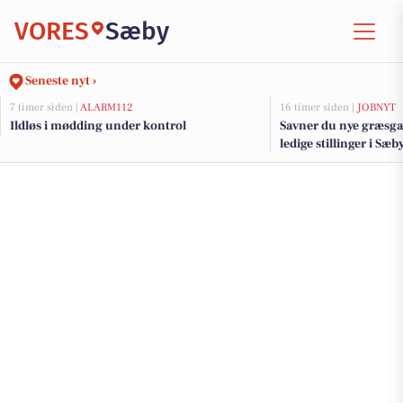
VORES
Sæby
Seneste nyt ›
7 timer siden |
ALARM112
16 timer siden |
JOBNYT
Ildløs i mødding under kontrol
Savner du nye græsga
ledige stillinger i S