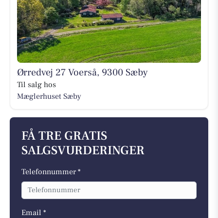
Ørredvej 27 Voerså, 9300 Sæby
Til salg hos
Mæglerhuset Sæby
FÅ TRE GRATIS
SALGSVURDERINGER
Telefonnummer *
Email *