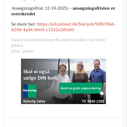
Ansøgningsfrist: 12-10-2025;
- ansøgningsfristen er
overskredet
Se mere her:
https://job.jobnet.dk/find-job/93f639a6-
6208-4a48-bb03-c1232a3fb405
Data er automatisk hentet fra eksterne kilder, herunder
JobNet.
Kilde: JobNet