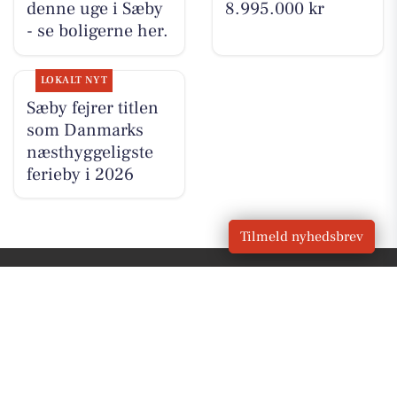
denne uge i Sæby
8.995.000 kr
- se boligerne her.
LOKALT NYT
Sæby fejrer titlen
som Danmarks
næsthyggeligste
ferieby i 2026
Tilmeld nyhedsbrev
VORES
Sæby