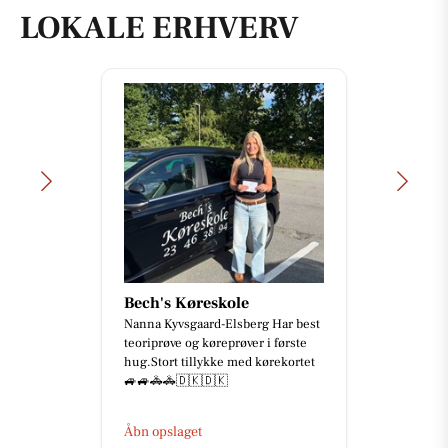
LOKALE ERHVERV
Bech's Køreskole
Nanna Kyvsgaard-Elsberg Har best
teoriprøve og køreprøver i første
hug.Stort tillykke med kørekortet
🚙🚙🚓🚓🇩🇰🇩🇰
Åbn opslaget