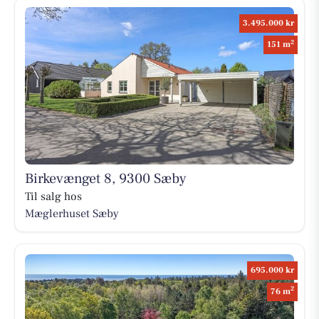
3.495.000 kr
2
151 m
Birkevænget 8, 9300 Sæby
Til salg hos
Mæglerhuset Sæby
695.000 kr
2
76 m