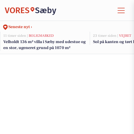
VORES
Sæby
Seneste nyt ›
11 timer siden |
BOLIGMARKED
23 timer siden |
VEJRET
Velholdt 136 m² villa i Sæby med udestue og
Sol på kanten og tørt
en stor, ugeneret grund på 1070 m²