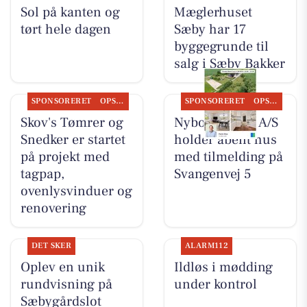
Sol på kanten og
Mæglerhuset
tørt hele dagen
Sæby har 17
byggegrunde til
salg i Sæby Bakker
SPONSORERET
OPSLAGSTAVLEN
SPONSORERET
OPSLAGSTAVLEN
Skov's Tømrer og
Nybolig Sæby A/S
Snedker er startet
holder åbent hus
på projekt med
med tilmelding på
tagpap,
Svangenvej 5
ovenlysvinduer og
renovering
DET SKER
ALARM112
Oplev en unik
Ildløs i mødding
rundvisning på
under kontrol
Sæbygårdslot