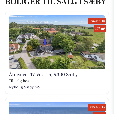
BOLIGER TIL SALG I SÆBY
695.000 kr
2
107 m
Åhavevej 17 Voerså, 9300 Sæby
Til salg hos
Nybolig Sæby A/S
795.000 kr
2