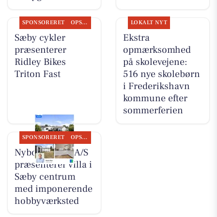
SPONSORERET
OPSLAGSTAVLEN
LOKALT NYT
Sæby cykler
Ekstra
præsenterer
opmærksomhed
Ridley Bikes
på skolevejene:
Triton Fast
516 nye skolebørn
i Frederikshavn
kommune efter
sommerferien
SPONSORERET
OPSLAGSTAVLEN
Nybolig Sæby A/S
præsenterer villa i
Sæby centrum
med imponerende
hobbyværksted