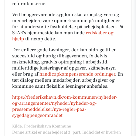
reformtankerne.
Ved længerevarende sygdom skal arbejdsgivere og
medarbejdere være opmærksomme på muligheder
for at understøtte fastholdelse på arbejdspladsen. På
STAR's hjemmeside kan man finde
redskaber og
hjælp
til netop dette.
Der er flere gode løsninger, der kan bidrage til en
succesfuld og hurtig tilbagevenden, fx delvis
raskmelding, gradvis optrapning i arbejdstid,
midlertidige justeringer af opgaver, skånehensyn
eller brug af
handicapkompenserende ordninger
. En
tæt dialog mellem medarbejder, arbejdsgiver og
kommune samt fleksible løsninger anbefales.
https://frederikshavn.dk/om-kommunen/nyheder-
og-arrangementer/nyheder/nyheder-og-
pressemeddelelser/nye-regler-paa-
sygedagpengeomraadet
Kilde: Frederikshavn Kommune
Denne artikel er udarbejdet af 3. part. Indholdet er hverken