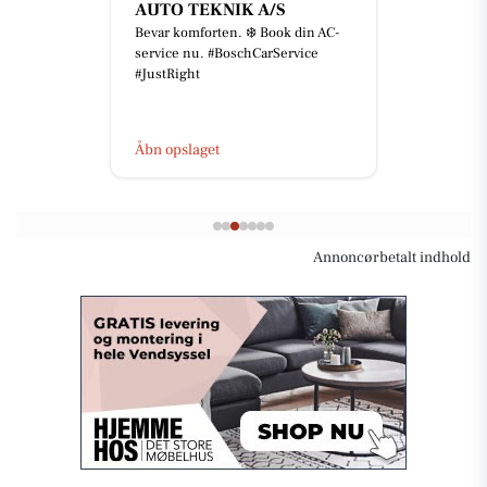
AUTO TEKNIK A/S
Bevar komforten. ❄️ Book din AC-
service nu. #BoschCarService
#JustRight
Åbn opslaget
Annoncørbetalt indhold