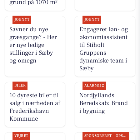
grund på 1070 m²
JOBNYT
JOBNYT
Savner du nye
Engageret løn- og
græsgange? - Her
økonomiassistent
er nye ledige
til Stiholt
stillinger i Sæby
Gruppens
og omegn
dynamiske team i
Sæby
BILER
ALARM112
10 dyreste biler til
Nordjyllands
salg i nærheden af
Beredskab: Brand
Frederikshavn
i bygning
Kommune
VEJRET
SPONSORERET
OPSLAGSTAVLEN