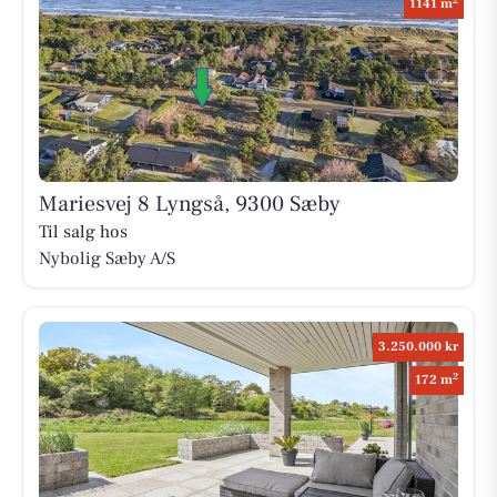
1141 m
Mariesvej 8 Lyngså, 9300 Sæby
Til salg hos
Nybolig Sæby A/S
3.250.000 kr
2
172 m