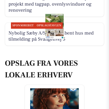
projekt med tagpap, ovenlysvinduer og
renovering
SPONSORERET
OPSLAGSTAVLEN
Nybolig Sæby A/S holder åbent hus med
tilmelding på Svangenvej 5
OPSLAG FRA VORES
LOKALE ERHVERV