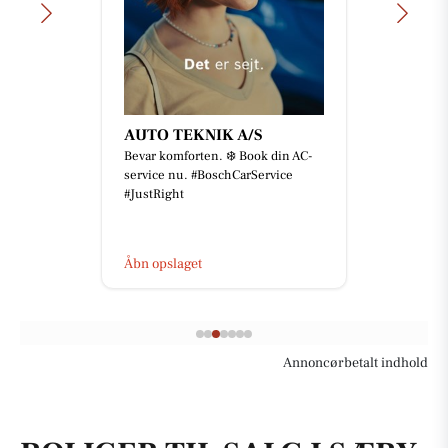
AUTO TEKNIK A/S
Bevar komforten. ❄️ Book din AC-
service nu. #BoschCarService
#JustRight
Åbn opslaget
Annoncørbetalt indhold