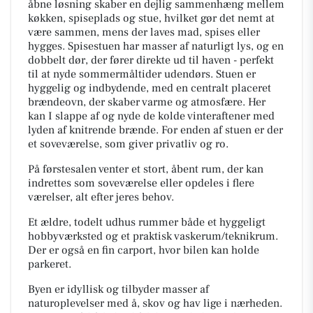
åbne løsning skaber en dejlig sammenhæng mellem
køkken, spiseplads og stue, hvilket gør det nemt at
være sammen, mens der laves mad, spises eller
hygges. Spisestuen har masser af naturligt lys, og en
dobbelt dør, der fører direkte ud til haven - perfekt
til at nyde sommermåltider udendørs. Stuen er
hyggelig og indbydende, med en centralt placeret
brændeovn, der skaber varme og atmosfære. Her
kan I slappe af og nyde de kolde vinteraftener med
lyden af knitrende brænde. For enden af stuen er der
et soveværelse, som giver privatliv og ro.
På førstesalen venter et stort, åbent rum, der kan
indrettes som soveværelse eller opdeles i flere
værelser, alt efter jeres behov.
Et ældre, todelt udhus rummer både et hyggeligt
hobbyværksted og et praktisk vaskerum/teknikrum.
Der er også en fin carport, hvor bilen kan holde
parkeret.
Byen er idyllisk og tilbyder masser af
naturoplevelser med å, skov og hav lige i nærheden.