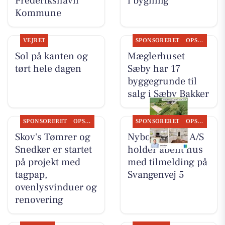
Frederikshavn
i bygning
Kommune
VEJRET
SPONSORERET
OPSLAGSTAVLEN
Sol på kanten og
Mæglerhuset
tørt hele dagen
Sæby har 17
byggegrunde til
salg i Sæby Bakker
SPONSORERET
OPSLAGSTAVLEN
SPONSORERET
OPSLAGSTAVLEN
Skov's Tømrer og
Nybolig Sæby A/S
Snedker er startet
holder åbent hus
på projekt med
med tilmelding på
tagpap,
Svangenvej 5
ovenlysvinduer og
renovering