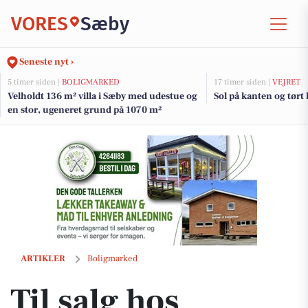
VORES
Sæby
Seneste nyt ›
5 timer siden |
BOLIGMARKED
17 timer siden |
VEJRET
Velholdt 136 m² villa i Sæby med udestue og
Sol på kanten og tørt
en stor, ugeneret grund på 1070 m²
Til salg hos Nybolig Sæby A/S: Flot byhus tæt på å, hav og skov.
ARTIKLER
Boligmarked
Til salg hos