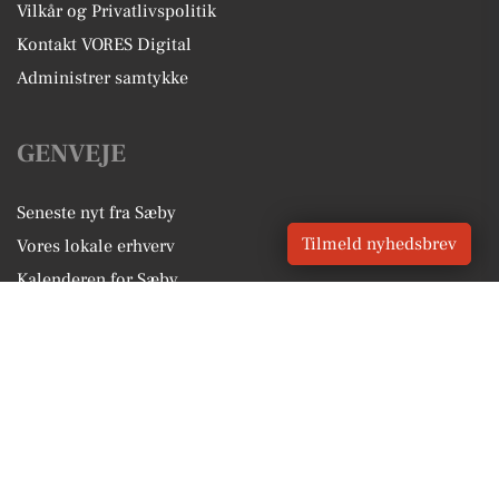
Vilkår og Privatlivspolitik
Kontakt VORES Digital
Administrer samtykke
GENVEJE
Seneste nyt fra Sæby
Tilmeld nyhedsbrev
Vores lokale erhverv
Kalenderen for Sæby
Fakta om Sæby
Erhvervsartikler
Frederikshavn Kommune
Få en gratis salgsvurdering
Sponsoreret indhold