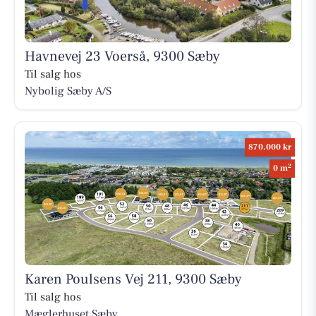
Havnevej 23 Voerså, 9300 Sæby
Til salg hos
Nybolig Sæby A/S
870.000 kr
2
0 m
Karen Poulsens Vej 211, 9300 Sæby
Til salg hos
Mæglerhuset Sæby