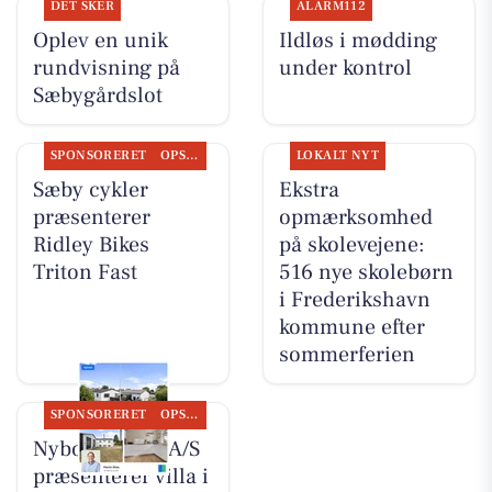
DET SKER
ALARM112
Oplev en unik
Ildløs i mødding
rundvisning på
under kontrol
Sæbygårdslot
SPONSORERET
OPSLAGSTAVLEN
LOKALT NYT
Sæby cykler
Ekstra
præsenterer
opmærksomhed
Ridley Bikes
på skolevejene:
Triton Fast
516 nye skolebørn
i Frederikshavn
kommune efter
sommerferien
SPONSORERET
OPSLAGSTAVLEN
Nybolig Sæby A/S
præsenterer villa i