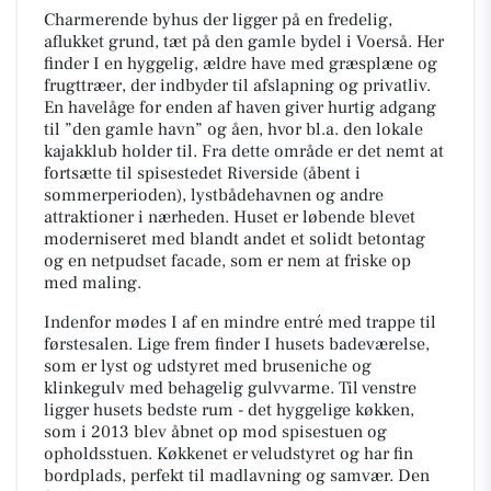
Charmerende byhus der ligger på en fredelig,
aflukket grund, tæt på den gamle bydel i Voerså. Her
finder I en hyggelig, ældre have med græsplæne og
frugttræer, der indbyder til afslapning og privatliv.
En havelåge for enden af haven giver hurtig adgang
til ”den gamle havn” og åen, hvor bl.a. den lokale
kajakklub holder til. Fra dette område er det nemt at
fortsætte til spisestedet Riverside (åbent i
sommerperioden), lystbådehavnen og andre
attraktioner i nærheden. Huset er løbende blevet
moderniseret med blandt andet et solidt betontag
og en netpudset facade, som er nem at friske op
med maling.
Indenfor mødes I af en mindre entré med trappe til
førstesalen. Lige frem finder I husets badeværelse,
som er lyst og udstyret med bruseniche og
klinkegulv med behagelig gulvvarme. Til venstre
ligger husets bedste rum - det hyggelige køkken,
som i 2013 blev åbnet op mod spisestuen og
opholdsstuen. Køkkenet er veludstyret og har fin
bordplads, perfekt til madlavning og samvær. Den