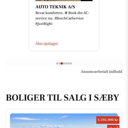
AUTO TEKNIK A/S
Bevar komforten. ❄️ Book din AC-
service nu. #BoschCarService
#JustRight
Åbn opslaget
Annoncørbetalt indhold
BOLIGER TIL SALG I SÆBY
1.595.000 kr
2