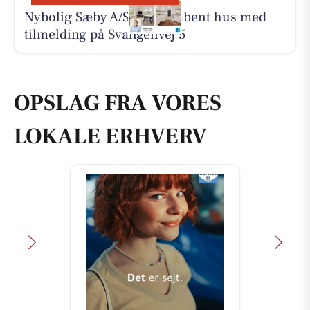
Nybolig Sæby A/S holder åbent hus med
tilmelding på Svangenvej 5
OPSLAG FRA VORES
LOKALE ERHVERV