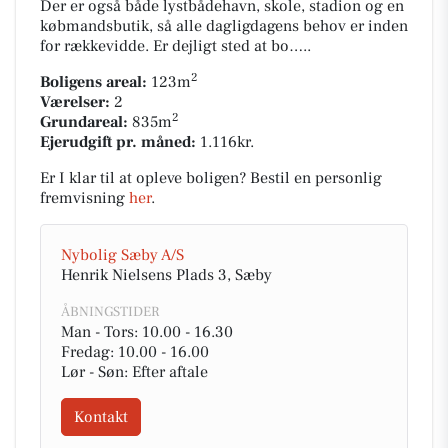
Der er også både lystbådehavn, skole, stadion og en
købmandsbutik, så alle dagligdagens behov er inden
for rækkevidde. Er dejligt sted at bo…..
2
Boligens areal:
123m
Værelser:
2
2
Grundareal:
835m
Ejerudgift pr. måned:
1.116kr.
Er I klar til at opleve boligen? Bestil en personlig
fremvisning
her
.
Nybolig Sæby A/S
Henrik Nielsens Plads 3, Sæby
ÅBNINGSTIDER
Man - Tors: 10.00 - 16.30
Fredag: 10.00 - 16.00
Lør - Søn: Efter aftale
Kontakt