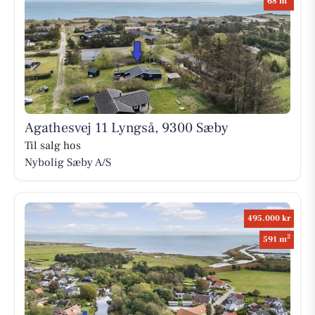
68 m
Agathesvej 11 Lyngså, 9300 Sæby
Til salg hos
Nybolig Sæby A/S
495.000 kr
2
591 m