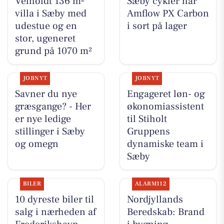
Velholdt 136 m²
Sæby cykler har
villa i Sæby med
Amflow PX Carbon
udestue og en
i sort på lager
stor, ugeneret
grund på 1070 m²
JOBNYT
JOBNYT
Savner du nye
Engageret løn- og
græsgange? - Her
økonomiassistent
er nye ledige
til Stiholt
stillinger i Sæby
Gruppens
og omegn
dynamiske team i
Sæby
BILER
ALARM112
10 dyreste biler til
Nordjyllands
salg i nærheden af
Beredskab: Brand