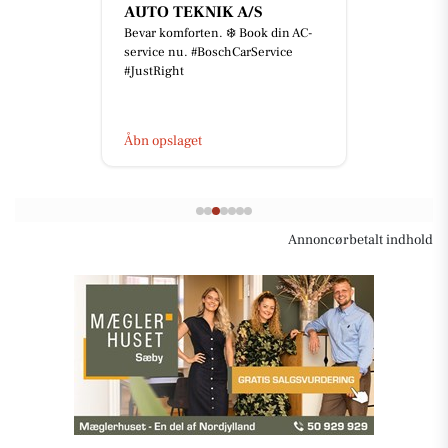
AUTO TEKNIK A/S
Bevar komforten. ❄️ Book din AC-
service nu. #BoschCarService
#JustRight
Åbn opslaget
Annoncørbetalt indhold