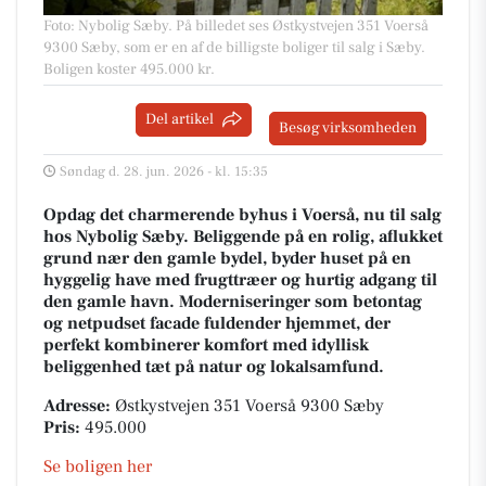
Foto: Nybolig Sæby
.
På billedet ses Østkystvejen 351 Voerså
9300 Sæby, som er en af de billigste boliger til salg i Sæby.
Boligen koster 495.000 kr.
Del artikel
Besøg virksomheden
Søndag d. 28. jun. 2026 - kl. 15:35
Opdag det charmerende byhus i Voerså, nu til salg
hos Nybolig Sæby. Beliggende på en rolig, aflukket
grund nær den gamle bydel, byder huset på en
hyggelig have med frugttræer og hurtig adgang til
den gamle havn. Moderniseringer som betontag
og netpudset facade fuldender hjemmet, der
perfekt kombinerer komfort med idyllisk
beliggenhed tæt på natur og lokalsamfund.
Adresse:
Østkystvejen 351 Voerså 9300 Sæby
Pris:
495.000
Se boligen her