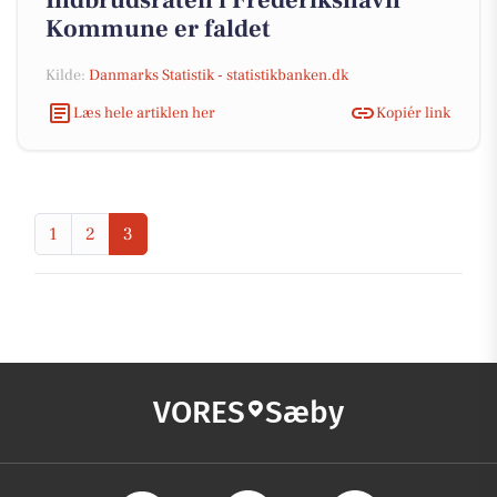
Indbrudsraten i Frederikshavn
Kommune er faldet
Kilde:
Danmarks Statistik - statistikbanken.dk
Læs hele artiklen her
Kopiér link
1
2
3
VORES
Sæby