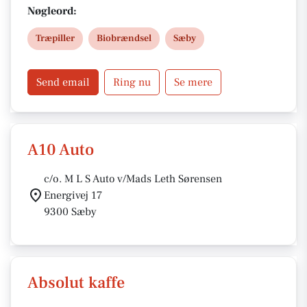
samt levering inden for 50 km fra Hybholtvej 9.
Nøgleord:
Træpiller
Biobrændsel
Sæby
Send email
Ring nu
Se mere
A10 Auto
c/o. M L S Auto v/Mads Leth Sørensen
Energivej 17
9300 Sæby
Absolut kaffe