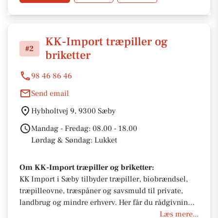
KK-Import træpiller og
#2
briketter
98 46 86 46
Send email
Hybholtvej 9, 9300 Sæby
Mandag - Fredag: 08.00 - 18.00
Lørdag & Søndag: Lukket
Om KK-Import træpiller og briketter:
KK Import i Sæby tilbyder træpiller, biobrændsel,
træpilleovne, træspåner og savsmuld til private,
landbrug og mindre erhverv. Her får du rådgivning
om 6 mm og 8 mm træpiller, hurtig afhentning
Læs mere...