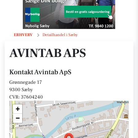
Avintab ApS
ERHVERV
Detailhandel i Sæby
AVINTAB APS
Kontakt Avintab ApS
Grønnegade 17
9300 Sæby
CVR: 37604240
+
−