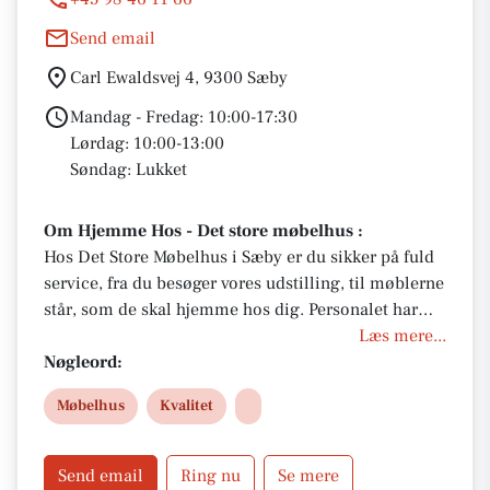
Send email
Carl Ewaldsvej 4, 9300 Sæby
Mandag - Fredag: 10:00-17:30
Lørdag: 10:00-13:00
Søndag: Lukket
Om Hjemme Hos - Det store møbelhus :
Hos Det Store Møbelhus i Sæby er du sikker på fuld
service, fra du besøger vores udstilling, til møblerne
står, som de skal hjemme hos dig. Personalet har
stor faglig viden om møbler og indretning, så du
Læs mere...
kan trygt spørge os til råds. Vi kan desuden også
Nøgleord:
vejlede dig om den rette pleje af dit nye møbel, så
Møbelhus
Kvalitet
du får glæde af det i mange år fremover.
Send email
Ring nu
Se mere