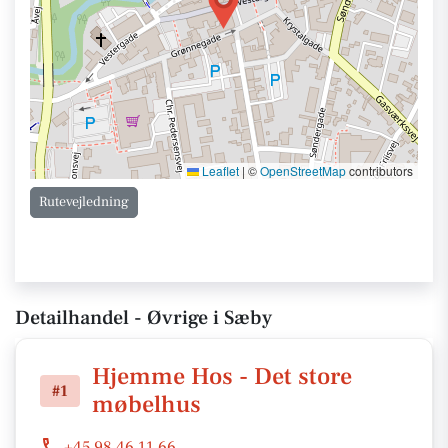
Leaflet
|
©
OpenStreetMap
contributors
Rutevejledning
Detailhandel - Øvrige i Sæby
Hjemme Hos - Det store
#1
møbelhus
+45 98 46 11 66