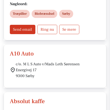
samt levering inden for 50 km fra Hybholtvej 9.
Nøgleord:
Træpiller
Biobrændsel
Sæby
Send email
Ring nu
Se mere
A10 Auto
c/o. M L S Auto v/Mads Leth Sørensen
Energivej 17
9300 Sæby
Absolut kaffe