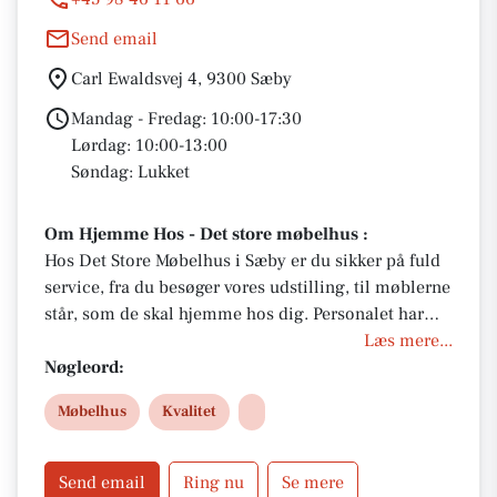
Send email
Carl Ewaldsvej 4, 9300 Sæby
Mandag - Fredag: 10:00-17:30
Lørdag: 10:00-13:00
Søndag: Lukket
Om Hjemme Hos - Det store møbelhus :
Hos Det Store Møbelhus i Sæby er du sikker på fuld
service, fra du besøger vores udstilling, til møblerne
står, som de skal hjemme hos dig. Personalet har
stor faglig viden om møbler og indretning, så du
Læs mere...
kan trygt spørge os til råds. Vi kan desuden også
Nøgleord:
vejlede dig om den rette pleje af dit nye møbel, så
Møbelhus
Kvalitet
du får glæde af det i mange år fremover.
Send email
Ring nu
Se mere