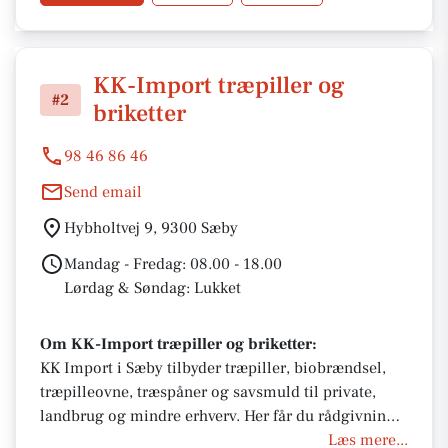
KK-Import træpiller og
#2
briketter
98 46 86 46
Send email
Hybholtvej 9, 9300 Sæby
Mandag - Fredag: 08.00 - 18.00
Lørdag & Søndag: Lukket
Om KK-Import træpiller og briketter:
KK Import i Sæby tilbyder træpiller, biobrændsel,
træpilleovne, træspåner og savsmuld til private,
landbrug og mindre erhverv. Her får du rådgivning
om 6 mm og 8 mm træpiller, hurtig afhentning
Læs mere...