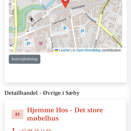
Leaflet
|
©
OpenStreetMap
contributors
Rutevejledning
Detailhandel - Øvrige i Sæby
Hjemme Hos - Det store
#1
møbelhus
+45 98 46 11 66