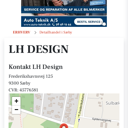
LH Design
ERHVERV
Detailhandel i Sæby
LH DESIGN
Kontakt LH Design
Frederikshavnsvej 125
9300 Sæby
CVR: 45776581
+
−