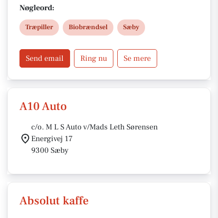
samt levering inden for 50 km fra Hybholtvej 9.
Nøgleord:
Træpiller
Biobrændsel
Sæby
Send email
Ring nu
Se mere
A10 Auto
c/o. M L S Auto v/Mads Leth Sørensen
Energivej 17
9300 Sæby
Absolut kaffe