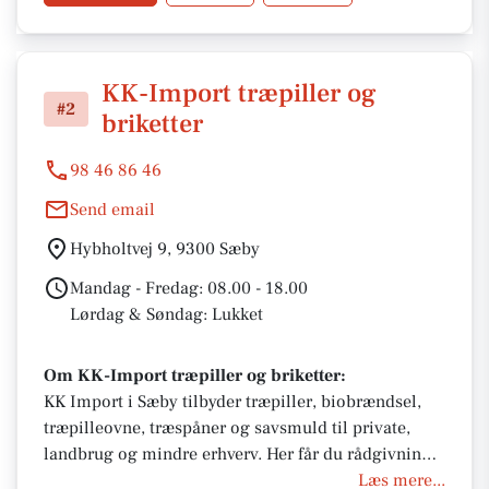
KK-Import træpiller og
#2
briketter
98 46 86 46
Send email
Hybholtvej 9, 9300 Sæby
Mandag - Fredag: 08.00 - 18.00
Lørdag & Søndag: Lukket
Om KK-Import træpiller og briketter:
KK Import i Sæby tilbyder træpiller, biobrændsel,
træpilleovne, træspåner og savsmuld til private,
landbrug og mindre erhverv. Her får du rådgivning
om 6 mm og 8 mm træpiller, hurtig afhentning
Læs mere...