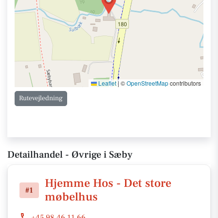
Leaflet
|
©
OpenStreetMap
contributors
Rutevejledning
Detailhandel - Øvrige i Sæby
Hjemme Hos - Det store
#1
møbelhus
+45 98 46 11 66