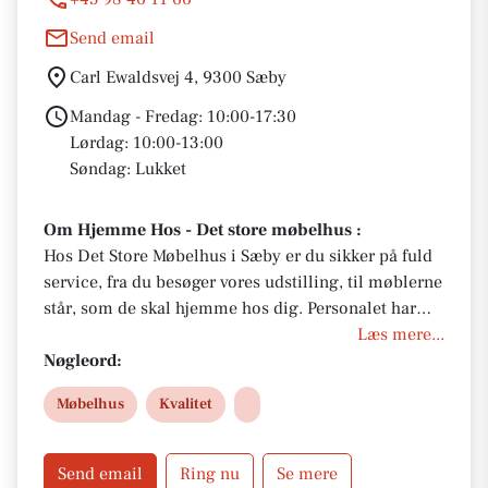
Send email
Carl Ewaldsvej 4, 9300 Sæby
Mandag - Fredag: 10:00-17:30
Lørdag: 10:00-13:00
Søndag: Lukket
Om Hjemme Hos - Det store møbelhus :
Hos Det Store Møbelhus i Sæby er du sikker på fuld
service, fra du besøger vores udstilling, til møblerne
står, som de skal hjemme hos dig. Personalet har
stor faglig viden om møbler og indretning, så du
Læs mere...
kan trygt spørge os til råds. Vi kan desuden også
Nøgleord:
vejlede dig om den rette pleje af dit nye møbel, så
Møbelhus
Kvalitet
du får glæde af det i mange år fremover.
Send email
Ring nu
Se mere