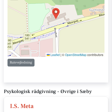
Leaflet
|
©
OpenStreetMap
contributors
Rutevejledning
Psykologisk rådgivning - Øvrige i Sæby
I.S. Meta