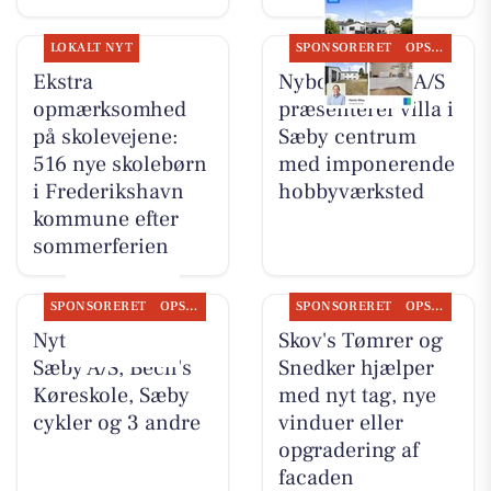
LOKALT NYT
SPONSORERET
OPSLAGSTAVLEN
Ekstra
Nybolig Sæby A/S
opmærksomhed
præsenterer villa i
på skolevejene:
Sæby centrum
516 nye skolebørn
med imponerende
i Frederikshavn
hobbyværksted
kommune efter
sommerferien
SPONSORERET
OPSLAGSTAVLEN
SPONSORERET
OPSLAGSTAVLEN
Nyt fra Nybolig
Skov's Tømrer og
Sæby A/S, Bech's
Snedker hjælper
Køreskole, Sæby
med nyt tag, nye
cykler og 3 andre
vinduer eller
opgradering af
facaden