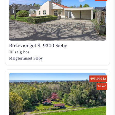
Birkevænget 8, 9300 Sæby
Til salg hos
Mæglerhuset Sæby
695.000 kr
2
76 m