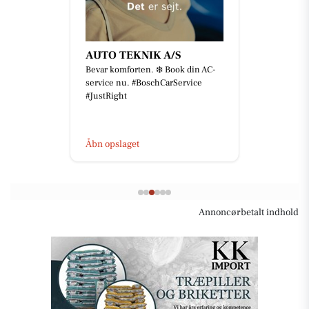
AUTO TEKNIK A/S
Bevar komforten. ❄️ Book din AC-
service nu. #BoschCarService
#JustRight
Åbn opslaget
Annoncørbetalt indhold