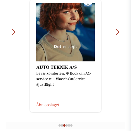
AUTO TEKNIK A/S
Bevar komforten. ❄️ Book din AC-
service nu. #BoschCarService
#JustRight
Åbn opslaget