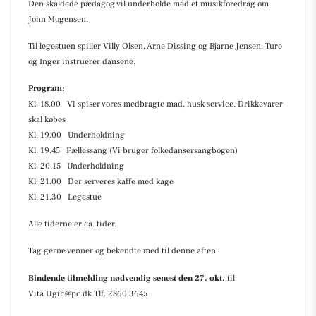
Den skaldede pædagog vil underholde med et musikforedrag om
John Mogensen.
Til legestuen spiller Villy Olsen, Arne Dissing og Bjarne Jensen. Ture
og Inger instruerer dansene.
Program:
Kl. 18.00 Vi spiser vores medbragte mad, husk service. Drikkevarer
skal købes
Kl. 19.00 Underholdning
Kl. 19.45 Fællessang (Vi bruger folkedansersangbogen)
Kl. 20.15 Underholdning
Kl. 21.00 Der serveres kaffe med kage
Kl. 21.30 Legestue
Alle tiderne er ca. tider.
Tag gerne venner og bekendte med til denne aften.
Bindende tilmelding nødvendig
senest den 27. okt.
til
Vita.Ugilt@pc.dk Tlf. 2860 3645