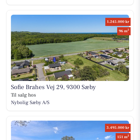
1.245.000 kr
2
96 m
Sofie Brahes Vej 29, 9300 Sæby
Til salg hos
Nybolig Sæby A/S
3.495.000 kr
2
151 m