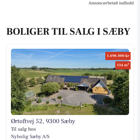
Annoncørbetalt indhold
BOLIGER TIL SALG I SÆBY
1.698.000 kr
2
134 m
Ørtoftvej 52, 9300 Sæby
Til salg hos
Nybolig Sæby A/S