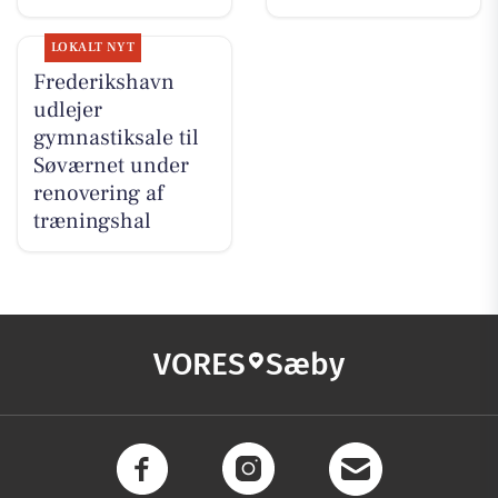
LOKALT NYT
Frederikshavn
udlejer
gymnastiksale til
Søværnet under
renovering af
træningshal
VORES
Sæby