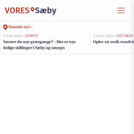
VORES
Sæby
Seneste nyt ›
1 time siden |
JOBNYT
5 timer siden |
DET SKER
Savner du nye græsgange? - Her er nye
Oplev en unik rundvi
ledige stillinger i Sæby og omegn