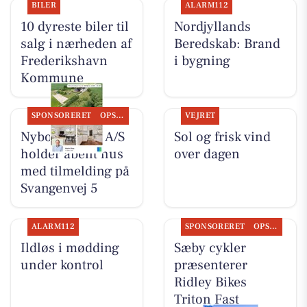
BILER
ALARM112
10 dyreste biler til
Nordjyllands
salg i nærheden af
Beredskab: Brand
Frederikshavn
i bygning
Kommune
SPONSORERET
OPSLAGSTAVLEN
VEJRET
Nybolig Sæby A/S
Sol og frisk vind
holder åbent hus
over dagen
med tilmelding på
Svangenvej 5
ALARM112
SPONSORERET
OPSLAGSTAVLEN
Ildløs i mødding
Sæby cykler
under kontrol
præsenterer
Ridley Bikes
Triton Fast