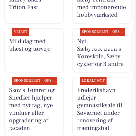
Triton Fast
med imponerende
hobbyværksted
VEJRET
SPONSORERET
OPSLAGSTAVLEN
Mild dag med
Nyt fra Nybolig
blæst og tørvejr
Sæby A/S, Bech's
Køreskole, Sæby
cykler og 3 andre
SPONSORERET
OPSLAGSTAVLEN
LOKALT NYT
Skov's Tømrer og
Frederikshavn
Snedker hjælper
udlejer
med nyt tag, nye
gymnastiksale til
vinduer eller
Søværnet under
opgradering af
renovering af
facaden
træningshal