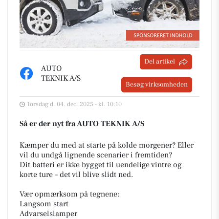
Del artikel
AUTO
TEKNIK A/S
Besøg virksomheden
Torsdag d. 04. dec. 2025 - kl. 10:10
Så er der nyt fra AUTO TEKNIK A/S
Kæmper du med at starte på kolde morgener? Eller
vil du undgå lignende scenarier i fremtiden?
Dit batteri er ikke bygget til uendelige vintre og
korte ture – det vil blive slidt ned.
Vær opmærksom på tegnene:
Langsom start
Advarselslamper