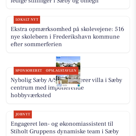
ledige stillinger i Sæby og omegn
LOKALT NYT
Ekstra opmærksomhed på skolevejene: 516
nye skolebørn i Frederikshavn kommune
efter sommerferien
SPONSORERET
OPSLAGSTAVLEN
Nybolig Sæby A/S præsenterer villa i Sæby
centrum med imponerende
hobbyværksted
JOBNYT
Engageret løn- og økonomiassistent til
Stiholt Gruppens dynamiske team i Sæby