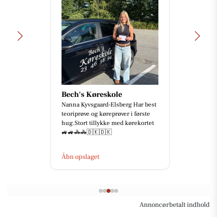
Bech's Køreskole
Nanna Kyvsgaard-Elsberg Har best
teoriprøve og køreprøver i første
hug.Stort tillykke med kørekortet
🚙🚙🚓🚓🇩🇰🇩🇰
Åbn opslaget
Annoncørbetalt indhold