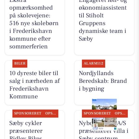
Ekstra
Engageret løn- og
opmærksomhed
økonomiassistent
på skolevejene:
til Stiholt
516 nye skolebørn
Gruppens
i Frederikshavn
dynamiske team i
kommune efter
Sæby
sommerferien
BILER
ALARM112
10 dyreste biler til
Nordjyllands
salg i nærheden af
Beredskab: Brand
Frederikshavn
i bygning
Kommune
SPONSORERET
OPSLAGSTAVLEN
SPONSORERET
OPSLAGSTAVLEN
Sæby cykler
Nybolig Sæby A/S
præsenterer
præsenterer villa i
Ridley Bikes
Sæby centrum