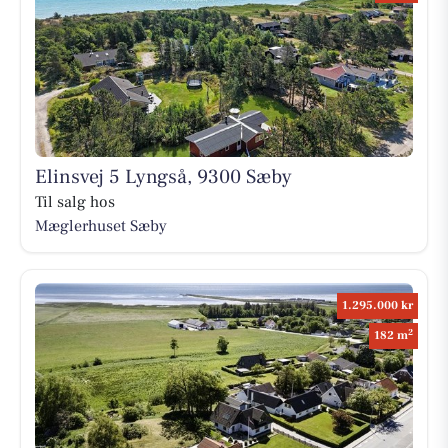
Elinsvej 5 Lyngså, 9300 Sæby
Til salg hos
Mæglerhuset Sæby
1.295.000 kr
2
182 m