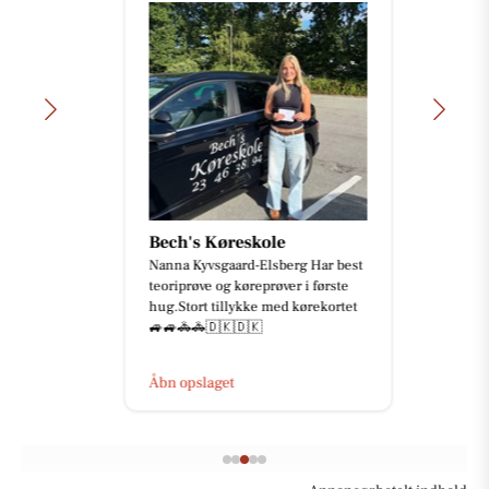
Bech's Køreskole
Nanna Kyvsgaard-Elsberg Har best
teoriprøve og køreprøver i første
hug.Stort tillykke med kørekortet
🚙🚙🚓🚓🇩🇰🇩🇰
Åbn opslaget