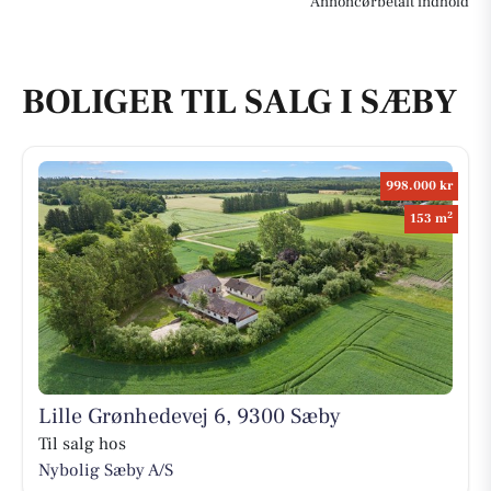
Annoncørbetalt indhold
BOLIGER TIL SALG I SÆBY
998.000 kr
2
153 m
Lille Grønhedevej 6, 9300 Sæby
Til salg hos
Nybolig Sæby A/S