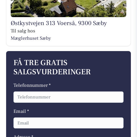
Østkystvejen 313 Voerså, 9300 Sæby
Til salg hos
Mæglerhuset Sæby
FÅ TRE GRATIS
SALGSVURDERINGER
Telefonnummer *
Email *