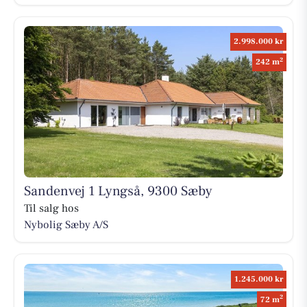
2.998.000 kr
2
242 m
Sandenvej 1 Lyngså, 9300 Sæby
Til salg hos
Nybolig Sæby A/S
1.245.000 kr
2
72 m