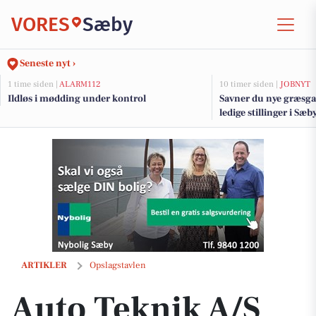
VORES
Sæby
Seneste nyt ›
1 time siden |
ALARM112
10 timer siden |
JOBNYT
Ildløs i mødding under kontrol
Savner du nye græsga
ledige stillinger i S
Auto Teknik A/S anbefaler batteritjek for problemfri vinterstart
ARTIKLER
Opslagstavlen
Auto Teknik A/S