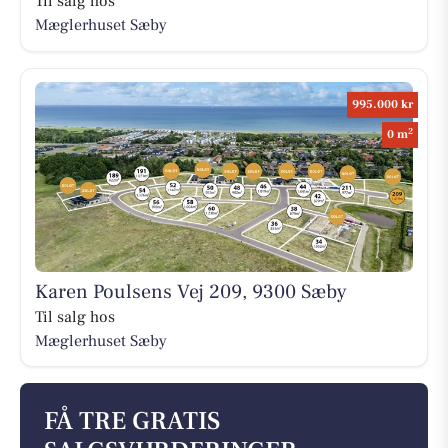
Til salg hos
Mæglerhuset Sæby
995.000 kr
2
0 m
Karen Poulsens Vej 209, 9300 Sæby
Til salg hos
Mæglerhuset Sæby
FÅ TRE GRATIS