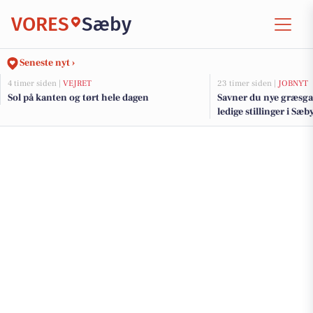
VORES
Sæby
Seneste nyt ›
4 timer siden |
VEJRET
23 timer siden |
JOBNYT
Sol på kanten og tørt hele dagen
Savner du nye græsga
ledige stillinger i S