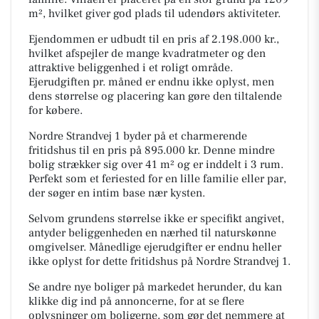
m², hvilket giver god plads til udendørs aktiviteter.
Ejendommen er udbudt til en pris af 2.198.000 kr.,
hvilket afspejler de mange kvadratmeter og den
attraktive beliggenhed i et roligt område.
Ejerudgiften pr. måned er endnu ikke oplyst, men
dens størrelse og placering kan gøre den tiltalende
for købere.
Nordre Strandvej 1 byder på et charmerende
fritidshus til en pris på 895.000 kr. Denne mindre
bolig strækker sig over 41 m² og er inddelt i 3 rum.
Perfekt som et feriested for en lille familie eller par,
der søger en intim base nær kysten.
Selvom grundens størrelse ikke er specifikt angivet,
antyder beliggenheden en nærhed til naturskønne
omgivelser. Månedlige ejerudgifter er endnu heller
ikke oplyst for dette fritidshus på Nordre Strandvej 1.
Se andre nye boliger på markedet herunder, du kan
klikke dig ind på annoncerne, for at se flere
oplysninger om boligerne, som gør det nemmere at