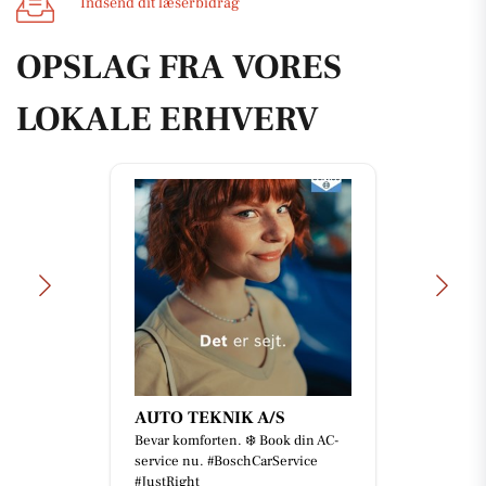
Indsend dit læserbidrag
OPSLAG FRA VORES
LOKALE ERHVERV
AUTO TEKNIK A/S
Bevar komforten. ❄️ Book din AC-
service nu. #BoschCarService
#JustRight