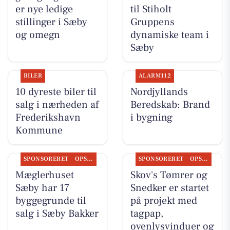
er nye ledige
til Stiholt
stillinger i Sæby
Gruppens
og omegn
dynamiske team i
Sæby
BILER
ALARM112
10 dyreste biler til
Nordjyllands
salg i nærheden af
Beredskab: Brand
Frederikshavn
i bygning
Kommune
SPONSORERET
OPSLAGSTAVLEN
SPONSORERET
OPSLAGSTAVLEN
Mæglerhuset
Skov's Tømrer og
Sæby har 17
Snedker er startet
byggegrunde til
på projekt med
salg i Sæby Bakker
tagpap,
ovenlysvinduer og