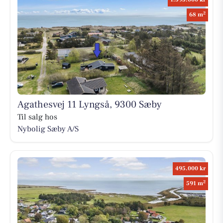
2
68 m
Agathesvej 11 Lyngså, 9300 Sæby
Til salg hos
Nybolig Sæby A/S
495.000 kr
2
591 m