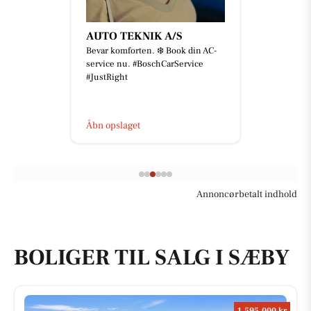
AUTO TEKNIK A/S
Bevar komforten. ❄️ Book din AC-
service nu. #BoschCarService
#JustRight
Åbn opslaget
Annoncørbetalt indhold
BOLIGER TIL SALG I SÆBY
1.595.000 kr