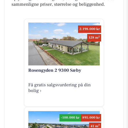
sammenligne priser, størrelse og beliggenhed.
2.198.000 kr
2
128 m
Rosengyden 2 9300 Sæby
Få gratis salgsvurdering på din
bolig ›
-100.000 kr
895.000 kr
2
41 m