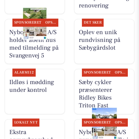
renovering
SPONSORERET
OPSLAGSTAVLEN
DET SKER
Nybolig Sæby A/S
Oplev en unik
holder åbent hus
rundvisning på
med tilmelding på
Sæbygårdslot
Svangenvej 5
ALARM112
SPONSORERET
OPSLAGSTAVLEN
Ildløs i mødding
Sæby cykler
under kontrol
præsenterer
Ridley Bikes
Triton Fast
LOKALT NYT
SPONSORERET
OPSLAGSTAVLEN
Ekstra
Nybolig Sæby A/S