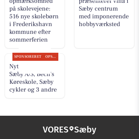
opmærksomhed
præsenterer villa i
på skolevejene:
Sæby centrum
516 nye skolebørn
med imponerende
i Frederikshavn
hobbyværksted
kommune efter
sommerferien
SPONSORERET
OPSLAGSTAVLEN
Nyt fra Nybolig
Sæby A/S, Bech's
Køreskole, Sæby
cykler og 3 andre
VORES
Sæby