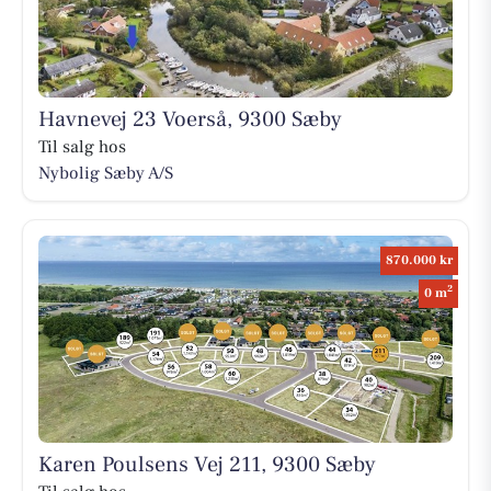
Havnevej 23 Voerså, 9300 Sæby
Til salg hos
Nybolig Sæby A/S
870.000 kr
2
0 m
Karen Poulsens Vej 211, 9300 Sæby