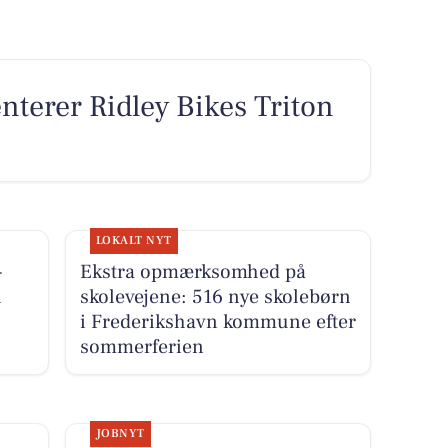
terer Ridley Bikes Triton
LOKALT NYT
-
Ekstra opmærksomhed på
i
skolevejene: 516 nye skolebørn
i Frederikshavn kommune efter
sommerferien
JOBNYT