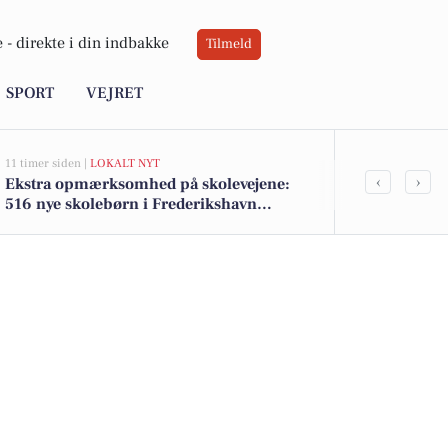
 -
direkte i din indbakke
Tilmeld
SPORT
VEJRET
11 timer siden |
LOKALT NYT
12 timer siden |
‹
›
Ekstra opmærksomhed på skolevejene:
Engageret lø
516 nye skolebørn i Frederikshavn
Stiholt Gru
kommune efter sommerferien