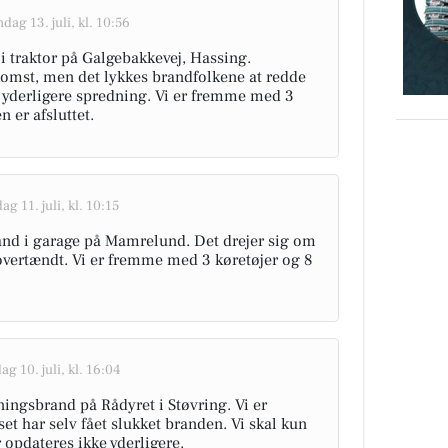
dag 13. juli, kl. 10:56
 i traktor på Galgebakkevej, Hassing.
komst, men det lykkes brandfolkene at redde
yderligere spredning. Vi er fremme med 3
 er afsluttet.
ag 11. juli, kl. 10:15
rand i garage på Mamrelund. Det drejer sig om
overtændt. Vi er fremme med 3 køretøjer og 8
ag 10. juli, kl. 16:04
gningsbrand på Rådyret i Støvring. Vi er
et har selv fået slukket branden. Vi skal kun
r opdateres ikke yderligere.