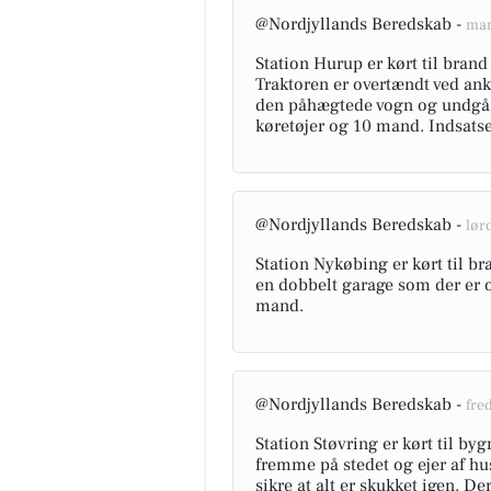
@Nordjyllands Beredskab -
man
Station Hurup er kørt til brand
Traktoren er overtændt ved an
den påhægtede vogn og undgå 
køretøjer og 10 mand. Indsatsen
@Nordjyllands Beredskab -
lørd
Station Nykøbing er kørt til b
en dobbelt garage som der er 
mand.
@Nordjyllands Beredskab -
fred
Station Støvring er kørt til by
fremme på stedet og ejer af hus
sikre at alt er skukket igen. De