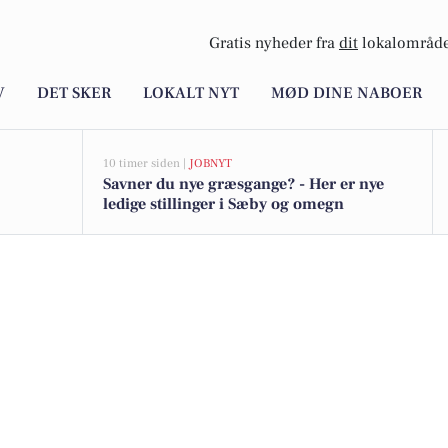
Gratis nyheder fra
dit
lokalområde
V
DET SKER
LOKALT NYT
MØD DINE NABOER
10 timer siden |
JOBNYT
Savner du nye græsgange? - Her er nye
ledige stillinger i Sæby og omegn