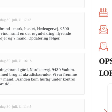
dag 30. juli, kl. 17:43
rbrand - mark, høstet, Hedeagervej, 9500
vind, samt en del røgudvikling, flyvende
tøjer og 7 mand. Opdatering følger.
OP
dag 30. juli, kl. 16:18
ygningsbrand gård, Nordkærvej, 9430 Vadum.
LO
fb med brug af ukrudtsbærnder. Vi var fremme
 7 mand. Branden kom hurtig under kontrol
rt tid.
dag 30. juli, kl. 11:45