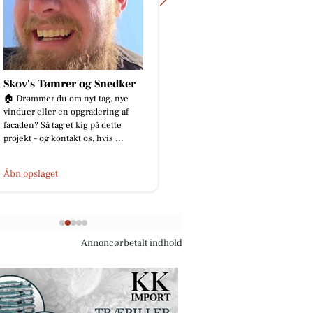
Skov's Tømrer og Snedker
Bech's Køreskole
🏠 Drømmer du om nyt tag, nye
Nanna Kyvsgaard-Elsbe
vinduer eller en opgradering af
teoriprøve og køreprøve
facaden? Så tag et kig på dette
hug.Stort tillykke med
projekt – og kontakt os, hvis ...
🚙🚙🚓🚓🇩🇰🇩🇰
Åbn opslaget
Åbn opslaget
Annoncørbetalt indhold