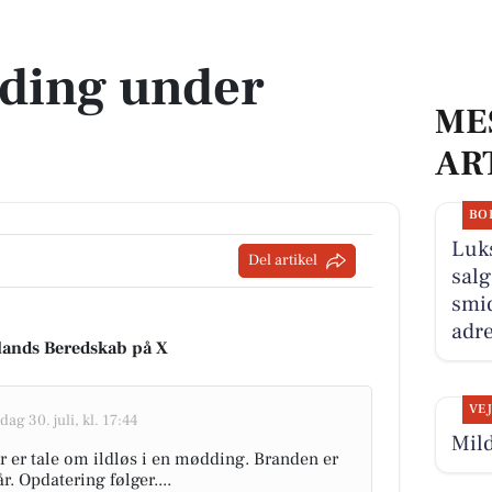
dding under
ME
AR
BO
Luk
Del artikel
salg
smid
adre
llands Beredskab på X
VE
dag 30. juli, kl. 17:44
Mild
r er tale om ildløs i en mødding. Branden er
. Opdatering følger....