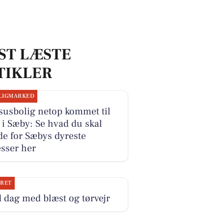
ST LÆSTE
TIKLER
LIGMARKED
susbolig netop kommet til
 i Sæby: Se hvad du skal
e for Sæbys dyreste
sser her
JRET
 dag med blæst og tørvejr