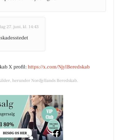
ag 27. juni, kl. 14:43
 skadesstedet
kab X profil:
https://x.com/NjylBeredskab
 kilder, herunder Nordjyllands Beredskab.