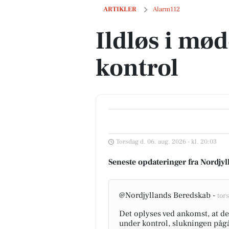
Ildløs i mødding under kontrol
ARTIKLER
Alarm112
Ildløs i mø
kontrol
Torsdag d. 06. aug. 2026 - kl. 20:03
Seneste opdateringer fra Nordjy
@Nordjyllands Beredskab -
tors
Det oplyses ved ankomst, at de
under kontrol, slukningen pågår