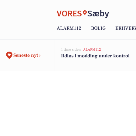
VORES
Sæby
ALARM112
BOLIG
ERHVER
1 time siden |
ALARM112
Seneste nyt ›
Ildløs i mødding under kontrol