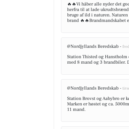
🔥🔥Vi håber alle nyder det g
herfra til at lade ukrudtsbrænd
bruge af ild i naturen. Naturen 
brand 🔥🔥Brandmandskabet er k
@Nordjyllands Beredskab -
fred
Station Thisted og Hanstholm er 
med 8 mand og 3 brandbiler. D
@Nordjyllands Beredskab -
tirs
Station Brovst og Aabybro er k
Marken er høstet og ca. 5000m
11 mand.