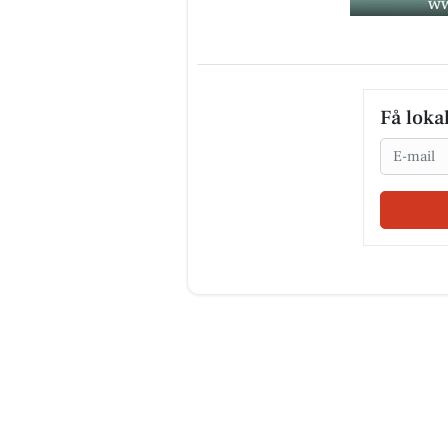
Få loka
Email