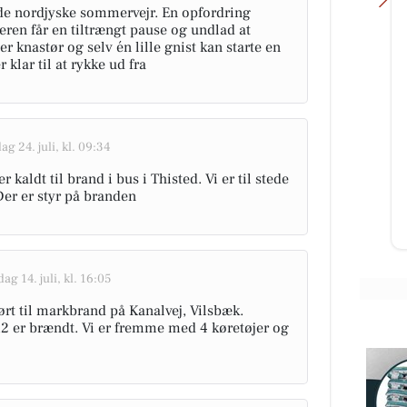
ode nordjyske sommervejr. En opfordring
eren får en tiltrængt pause og undlad at
er knastør og selv én lille gnist kan starte en
lar til at rykke ud fra
Nybolig Sæby A/S
🌊 ÅBENT HUS MED TILMELDING
- BJÆLKEHUS MED HAVKIG 🌊 9.
ag 24. juli, kl. 09:34
august 2026 kl. 13.00 - 13.30 🗓️
kaldt til brand i bus i Thisted. Vi er til stede
Oplev Hans Buchs Vej 12 i Sæby: ...
er er styr på branden
Åbn opslaget
dag 14. juli, kl. 16:05
ørt til markbrand på Kanalvej, Vilsbæk.
2 er brændt. Vi er fremme med 4 køretøjer og