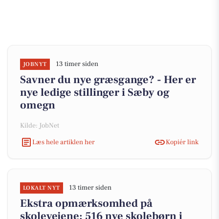
13 timer siden
JOBNYT
Savner du nye græsgange? - Her er
nye ledige stillinger i Sæby og
omegn
Kilde: JobNet
Læs hele artiklen her
Kopiér link
13 timer siden
LOKALT NYT
Ekstra opmærksomhed på
skolevejene: 516 nye skolebørn i