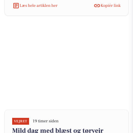
Læs hele artiklen her
Kopiér link
19 timer siden
VEJRET
Mild dag med blæst og tørvejr