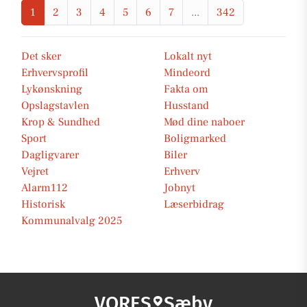
1
2
3
4
5
6
7
...
342
Det sker
Lokalt nyt
Erhvervsprofil
Mindeord
Lykønskning
Fakta om
Opslagstavlen
Husstand
Krop & Sundhed
Mød dine naboer
Sport
Boligmarked
Dagligvarer
Biler
Vejret
Erhverv
Alarm112
Jobnyt
Historisk
Læserbidrag
Kommunalvalg 2025
VORES
Sæby