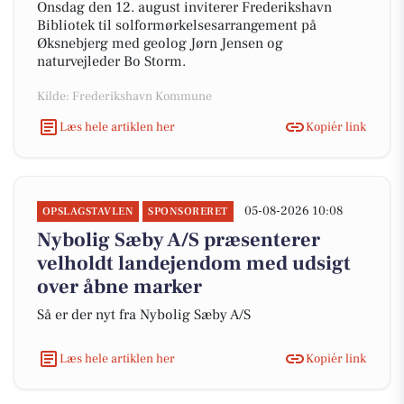
Onsdag den 12. august inviterer Frederikshavn
Bibliotek til solformørkelsesarrangement på
Øksnebjerg med geolog Jørn Jensen og
naturvejleder Bo Storm.
Kilde: Frederikshavn Kommune
Læs hele artiklen her
Kopiér link
05-08-2026 10:08
OPSLAGSTAVLEN
SPONSORERET
Nybolig Sæby A/S præsenterer
velholdt landejendom med udsigt
over åbne marker
Så er der nyt fra Nybolig Sæby A/S
Læs hele artiklen her
Kopiér link