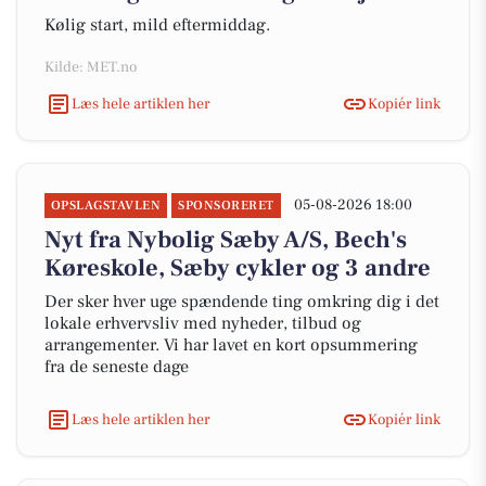
Kølig start, mild eftermiddag.
Kilde: MET.no
Læs hele artiklen her
Kopiér link
05-08-2026 18:00
OPSLAGSTAVLEN
SPONSORERET
Nyt fra Nybolig Sæby A/S, Bech's
Køreskole, Sæby cykler og 3 andre
Der sker hver uge spændende ting omkring dig i det
lokale erhvervsliv med nyheder, tilbud og
arrangementer. Vi har lavet en kort opsummering
fra de seneste dage
Læs hele artiklen her
Kopiér link