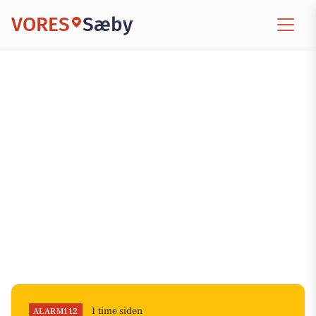
VORES
Sæby
1 time siden
ALARM112