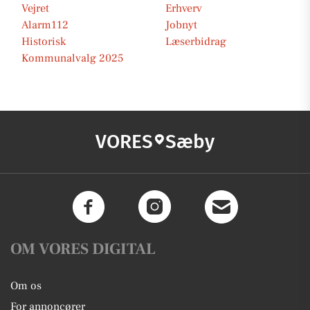
Vejret
Erhverv
Alarm112
Jobnyt
Historisk
Læserbidrag
Kommunalvalg 2025
VORES
Sæby
OM VORES DIGITAL
Om os
For annoncører