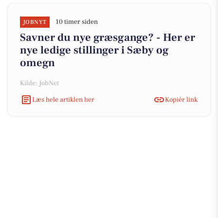
10 timer siden
JOBNYT
Savner du nye græsgange? - Her er
nye ledige stillinger i Sæby og
omegn
Kilde: JobNet
Læs hele artiklen her
Kopiér link