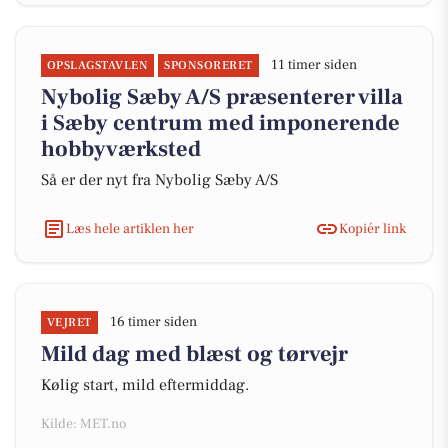
11 timer siden
OPSLAGSTAVLEN
SPONSORERET
Nybolig Sæby A/S præsenterer villa
i Sæby centrum med imponerende
hobbyværksted
Så er der nyt fra Nybolig Sæby A/S
Læs hele artiklen her
Kopiér link
16 timer siden
VEJRET
Mild dag med blæst og tørvejr
Kølig start, mild eftermiddag.
Kilde: MET.no