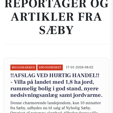
REPORTAGER OG
ARTIKLER FRA
SÆBY
17-01-2026 08:02
BOLIGMARKED
SPONSORERET
!!AFSLAG VED HURTIG HANDEL!!
- Villa på landet med 1,8 ha jord,
rummelig bolig i god stand, nyere
nedsivningsanlæg samt jordvarme.
Denne charmerende landejendom, kun 10 minutter
fra Sæby, udbydes nu til salg af Nybolig Sæby.