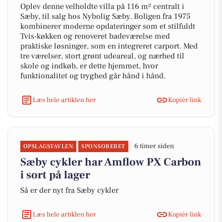
Oplev denne velholdte villa på 116 m² centralt i
Sæby, til salg hos Nybolig Sæby. Boligen fra 1975
kombinerer moderne opdateringer som et stilfuldt
Tvis-køkken og renoveret badeværelse med
praktiske løsninger, som en integreret carport. Med
tre værelser, stort grønt udeareal, og nærhed til
skole og indkøb, er dette hjemmet, hvor
funktionalitet og tryghed går hånd i hånd.
Læs hele artiklen her
Kopiér link
6 timer siden
OPSLAGSTAVLEN
SPONSORERET
Sæby cykler har Amflow PX Carbon
i sort på lager
Så er der nyt fra Sæby cykler
Læs hele artiklen her
Kopiér link