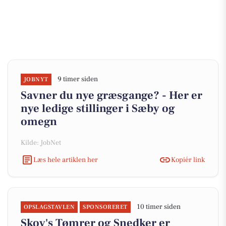
9 timer siden
JOBNYT
Savner du nye græsgange? - Her er
nye ledige stillinger i Sæby og
omegn
Kilde: JobNet
Læs hele artiklen her
Kopiér link
10 timer siden
OPSLAGSTAVLEN
SPONSORERET
Skov's Tømrer og Snedker er