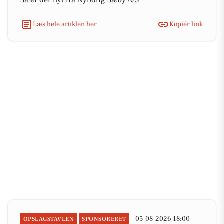
Så er der nyt fra Nybolig Sæby A/S
Læs hele artiklen her
Kopiér link
05-08-2026 18:00
OPSLAGSTAVLEN
SPONSORERET