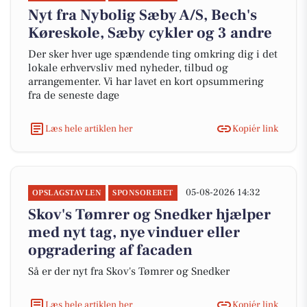
Nyt fra Nybolig Sæby A/S, Bech's
Køreskole, Sæby cykler og 3 andre
Der sker hver uge spændende ting omkring dig i det
lokale erhvervsliv med nyheder, tilbud og
arrangementer. Vi har lavet en kort opsummering
fra de seneste dage
Læs hele artiklen her
Kopiér link
05-08-2026 14:32
OPSLAGSTAVLEN
SPONSORERET
Skov's Tømrer og Snedker hjælper
med nyt tag, nye vinduer eller
opgradering af facaden
Så er der nyt fra Skov's Tømrer og Snedker
Læs hele artiklen her
Kopiér link