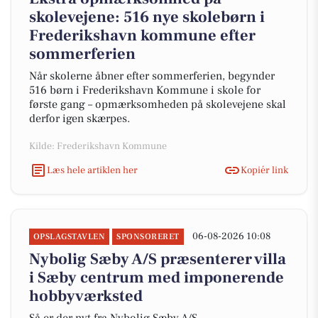
skolevejene: 516 nye skolebørn i
Frederikshavn kommune efter
sommerferien
Når skolerne åbner efter sommerferien, begynder
516 børn i Frederikshavn Kommune i skole for
første gang – opmærksomheden på skolevejene skal
derfor igen skærpes.
Kilde: Frederikshavn Kommune
Læs hele artiklen her
Kopiér link
06-08-2026 10:08
OPSLAGSTAVLEN
SPONSORERET
Nybolig Sæby A/S præsenterer villa
i Sæby centrum med imponerende
hobbyværksted