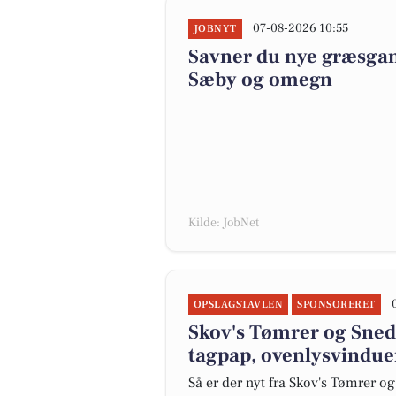
07-08-2026 10:55
JOBNYT
Savner du nye græsgange
Sæby og omegn
Kilde: JobNet
OPSLAGSTAVLEN
SPONSORERET
Skov's Tømrer og Snedk
tagpap, ovenlysvindue
Så er der nyt fra Skov's Tømrer o