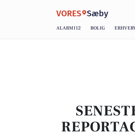
VORES
Sæby
ALARM112
BOLIG
ERHVER
SENEST
REPORTAG