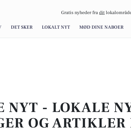
Gratis nyheder fra
dit
lokalområde
V
DET SKER
LOKALT NYT
MØD DINE NABOER
E NYT - LOKALE N
ER OG ARTIKLER