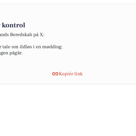
 kontrol
lands Beredskab på X:
r tale om ildløs i en mødding.
ngen pågår.
Kopiér link