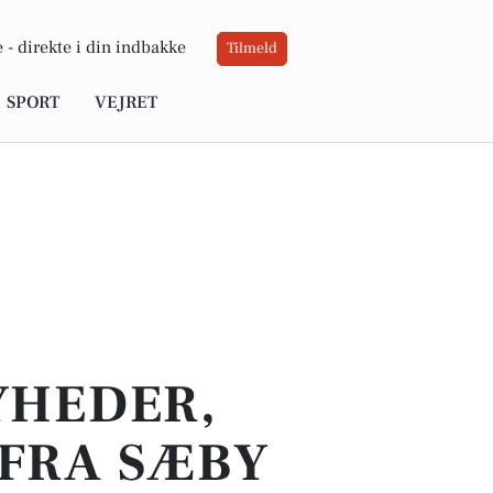
 -
direkte i din indbakke
Tilmeld
SPORT
VEJRET
YHEDER,
 FRA SÆBY