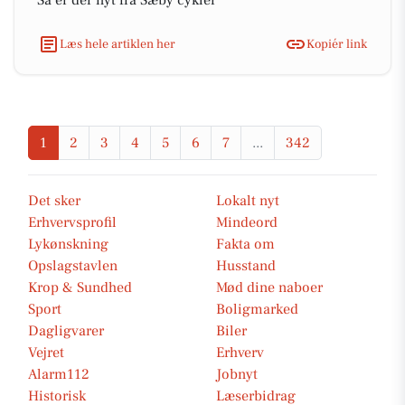
Så er der nyt fra Sæby cykler
Læs hele artiklen her
Kopiér link
1
2
3
4
5
6
7
...
342
Det sker
Lokalt nyt
Erhvervsprofil
Mindeord
Lykønskning
Fakta om
Opslagstavlen
Husstand
Krop & Sundhed
Mød dine naboer
Sport
Boligmarked
Dagligvarer
Biler
Vejret
Erhverv
Alarm112
Jobnyt
Historisk
Læserbidrag