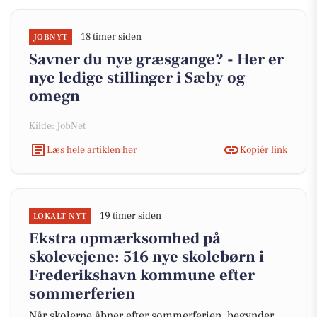
18 timer siden
JOBNYT
Savner du nye græsgange? - Her er
nye ledige stillinger i Sæby og
omegn
Kilde: JobNet
Læs hele artiklen her
Kopiér link
19 timer siden
LOKALT NYT
Ekstra opmærksomhed på
skolevejene: 516 nye skolebørn i
Frederikshavn kommune efter
sommerferien
Når skolerne åbner efter sommerferien, begynder