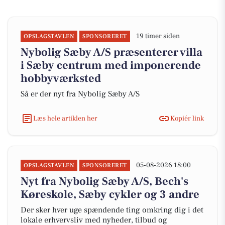
19 timer siden
OPSLAGSTAVLEN
SPONSORERET
Nybolig Sæby A/S præsenterer villa
i Sæby centrum med imponerende
hobbyværksted
Så er der nyt fra Nybolig Sæby A/S
Læs hele artiklen her
Kopiér link
05-08-2026 18:00
OPSLAGSTAVLEN
SPONSORERET
Nyt fra Nybolig Sæby A/S, Bech's
Køreskole, Sæby cykler og 3 andre
Der sker hver uge spændende ting omkring dig i det
lokale erhvervsliv med nyheder, tilbud og