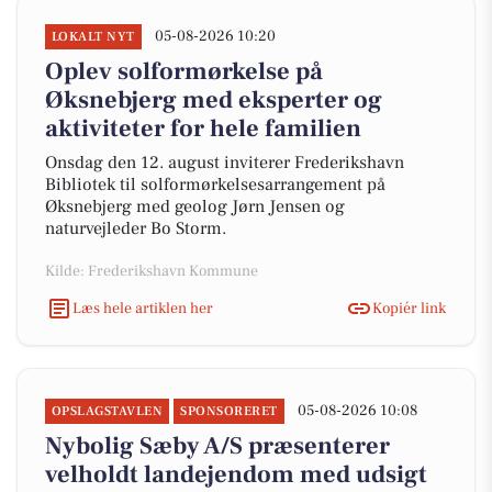
05-08-2026 10:20
LOKALT NYT
Oplev solformørkelse på
Øksnebjerg med eksperter og
aktiviteter for hele familien
Onsdag den 12. august inviterer Frederikshavn
Bibliotek til solformørkelsesarrangement på
Øksnebjerg med geolog Jørn Jensen og
naturvejleder Bo Storm.
Kilde: Frederikshavn Kommune
Læs hele artiklen her
Kopiér link
05-08-2026 10:08
OPSLAGSTAVLEN
SPONSORERET
Nybolig Sæby A/S præsenterer
velholdt landejendom med udsigt