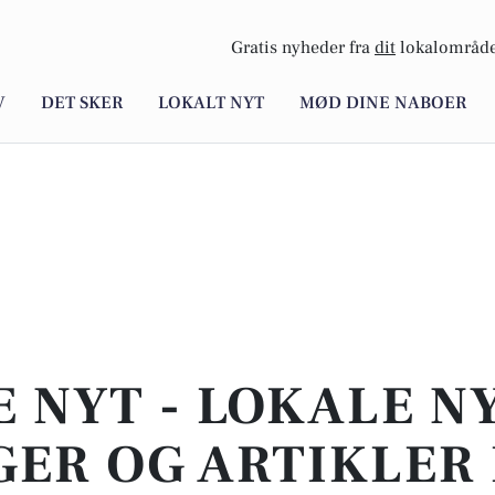
Gratis nyheder fra
dit
lokalområde
V
DET SKER
LOKALT NYT
MØD DINE NABOER
E NYT - LOKALE N
ER OG ARTIKLER