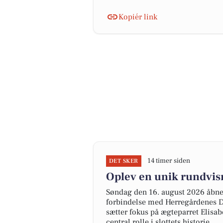
Kopiér link
14 timer siden
DET SKER
Oplev en unik rundvis
Søndag den 16. august 2026 åbner
forbindelse med Herregårdenes Da
sætter fokus på ægteparret Elisab
central rolle i slottets historie.