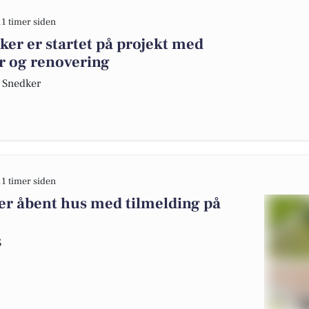
11 timer siden
er er startet på projekt med
r og renovering
g Snedker
11 timer siden
er åbent hus med tilmelding på
S