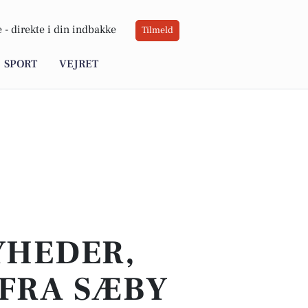
 -
direkte i din indbakke
Tilmeld
SPORT
VEJRET
YHEDER,
 FRA SÆBY