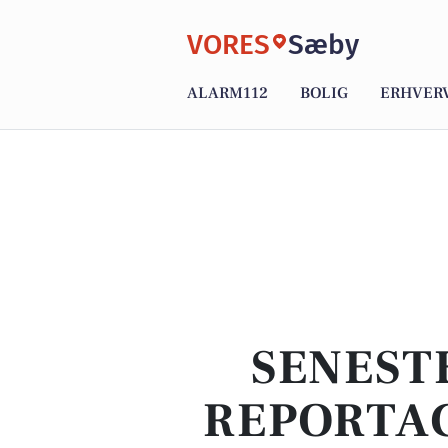
VORES
Sæby
ALARM112
BOLIG
ERHVER
SENEST
REPORTAG