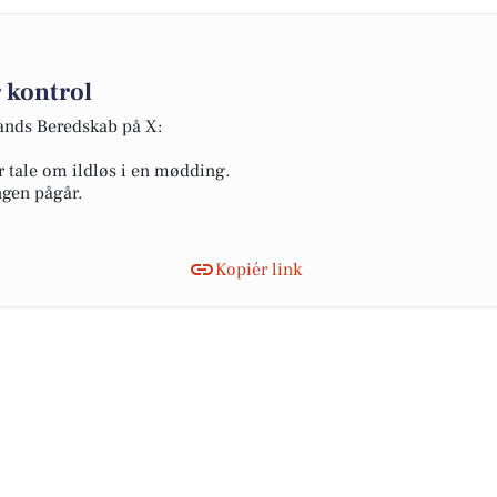
 kontrol
lands Beredskab på X:
r tale om ildløs i en mødding.
ngen pågår.
Kopiér link