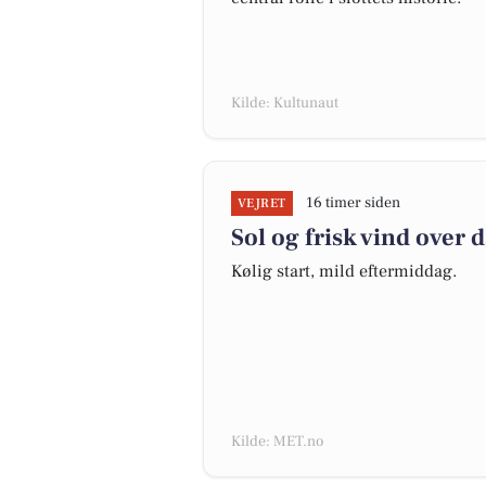
Kilde: Kultunaut
16 timer siden
VEJRET
Sol og frisk vind over 
Kølig start, mild eftermiddag.
Kilde: MET.no