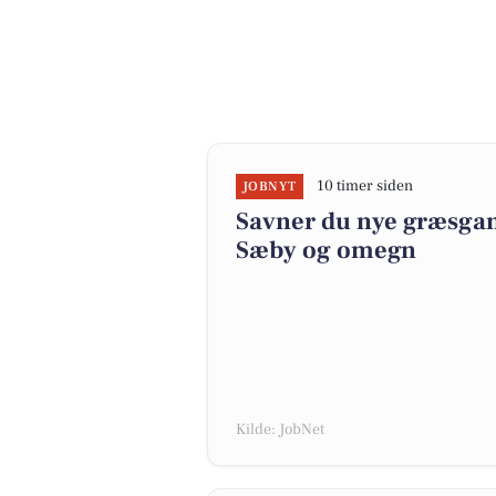
10 timer siden
JOBNYT
Savner du nye græsgange
Sæby og omegn
Kilde: JobNet