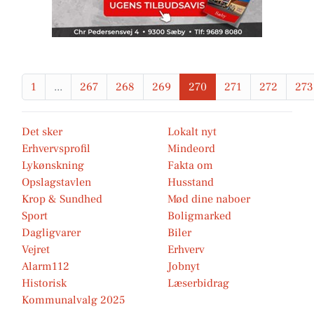
1
...
267
268
269
270
271
272
273
Det sker
Lokalt nyt
Erhvervsprofil
Mindeord
Lykønskning
Fakta om
Opslagstavlen
Husstand
Krop & Sundhed
Mød dine naboer
Sport
Boligmarked
Dagligvarer
Biler
Vejret
Erhverv
Alarm112
Jobnyt
Historisk
Læserbidrag
Kommunalvalg 2025