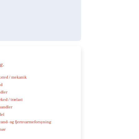
ng
.
sted / mekanik
nd
ndler
ked / trælast
handler
del
, vand- og fjernvarmeforsyning
nør