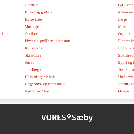
Gartner
Guldsmed
Kunst og galleri
Købmand
Køreskole
Læge
Massage
Murer
kring
Optiker
Organisa
Pizzeria, grillbar, isbar mm.
Plantesk
Rengøring
Restauran
Skrædder
Skønheds
Smed
Sport og f
Tandlæge
Taxi / Tax
Udlejningselskab
Undervis
Ungdoms- og efterskole
Vindues
Værtshus / bar
Øvrige
VORES
Sæby