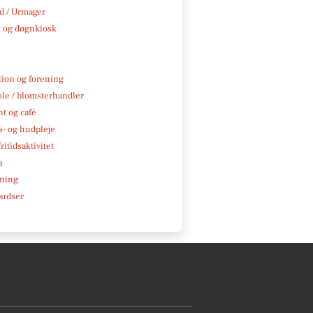
 / Urmager
 og døgnkiosk
tion og forening
ole / blomsterhandler
t og café
- og hudpleje
ritidsaktivitet
a
ning
pudser