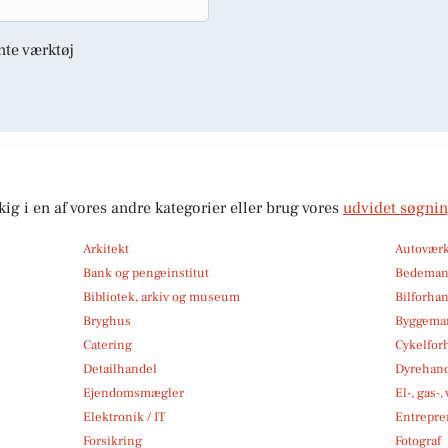
nte værktøj
kig i en af vores andre kategorier eller brug vores
udvidet søgni
Arkitekt
Autoværk
Bank og pengeinstitut
Bedema
Bibliotek, arkiv og museum
Bilforha
Bryghus
Byggemar
Catering
Cykelfor
Detailhandel
Dyrehan
Ejendomsmægler
El-, gas-
Elektronik / IT
Entrepre
Forsikring
Fotograf