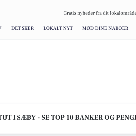
Gratis nyheder fra
dit
lokalområde
V
DET SKER
LOKALT NYT
MØD DINE NABOER
UT I SÆBY - SE TOP 10 BANKER OG PEN