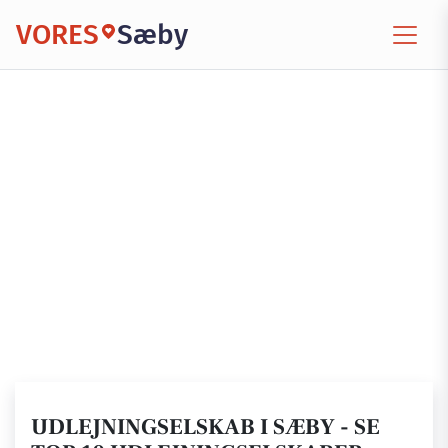
VORES
Sæby
UDLEJNINGSELSKAB I SÆBY - SE