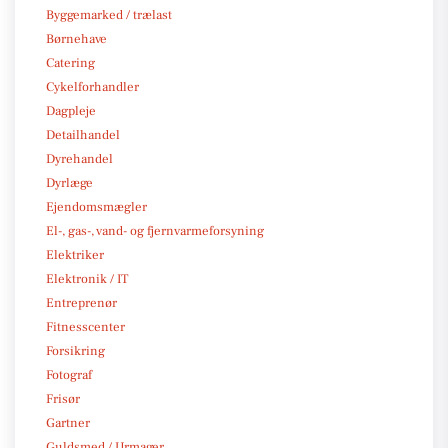
Byggemarked / trælast
Børnehave
Catering
Cykelforhandler
Dagpleje
Detailhandel
Dyrehandel
Dyrlæge
Ejendomsmægler
El-, gas-, vand- og fjernvarmeforsyning
Elektriker
Elektronik / IT
Entreprenør
Fitnesscenter
Forsikring
Fotograf
Frisør
Gartner
Guldsmed / Urmager