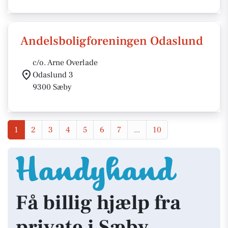
Andelsboligforeningen Odaslund
c/o. Arne Overlade
Odaslund 3
9300 Sæby
1
2
3
4
5
6
7
...
10
Få billig hjælp fra
private i Sæby