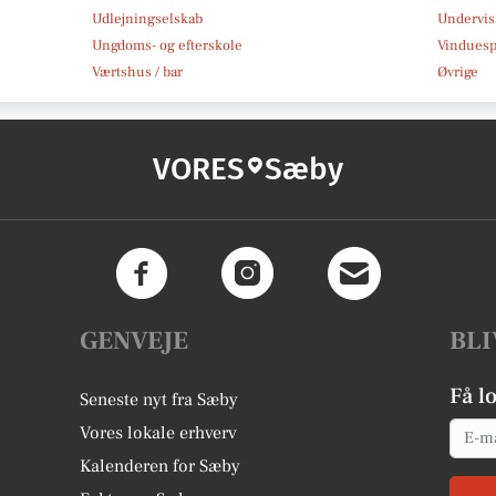
Udlejningselskab
Undervis
Ungdoms- og efterskole
Vindues
Værtshus / bar
Øvrige
VORES
Sæby
GENVEJE
BLI
Få l
Seneste nyt fra Sæby
Email
Vores lokale erhverv
Kalenderen for Sæby