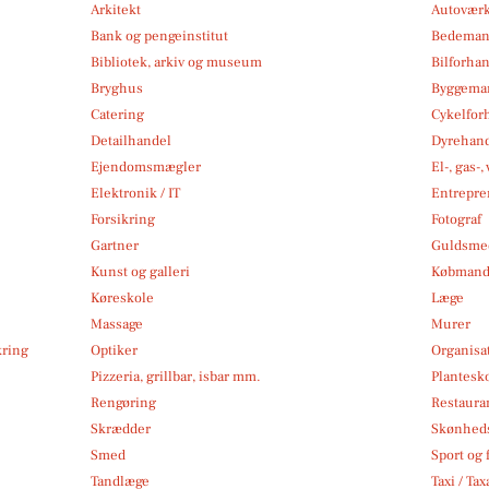
Arkitekt
Autoværk
Bank og pengeinstitut
Bedema
Bibliotek, arkiv og museum
Bilforha
Bryghus
Byggemar
Catering
Cykelfor
Detailhandel
Dyrehan
Ejendomsmægler
El-, gas-
Elektronik / IT
Entrepre
Forsikring
Fotograf
Gartner
Guldsmed
Kunst og galleri
Købmand
Køreskole
Læge
Massage
Murer
kring
Optiker
Organisa
Pizzeria, grillbar, isbar mm.
Plantesk
Rengøring
Restauran
Skrædder
Skønheds
Smed
Sport og f
Tandlæge
Taxi / Tax