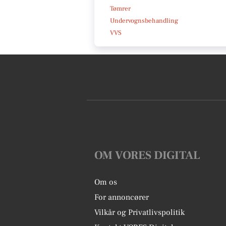
Tømrer
Undervognsbehandling
VVS
OM VORES DIGITAL
Om os
For annoncører
Vilkår og Privatlivspolitik