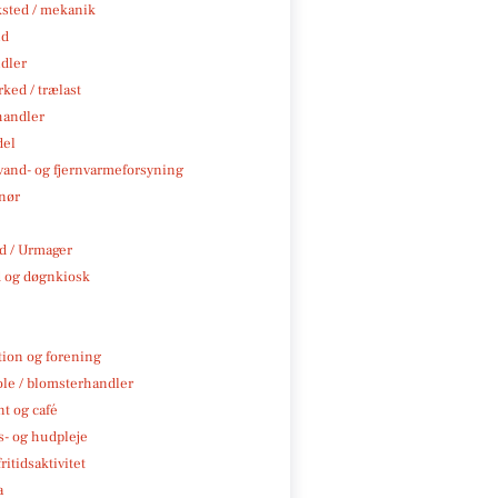
sted / mekanik
nd
ndler
ked / trælast
handler
del
, vand- og fjernvarmeforsyning
nør
 / Urmager
 og døgnkiosk
tion og forening
ole / blomsterhandler
t og café
- og hudpleje
ritidsaktivitet
a