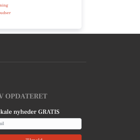
ning
pudser
V OPDATERET
okale nyheder GRATIS