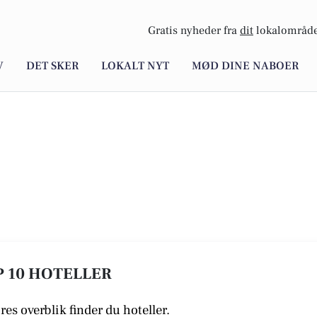
Gratis nyheder fra
dit
lokalområde
V
DET SKER
LOKALT NYT
MØD DINE NABOER
P 10 HOTELLER
ores overblik finder du hoteller.