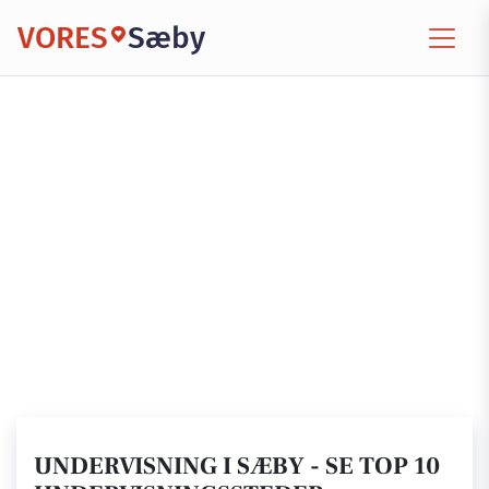
VORES
Sæby
UNDERVISNING I SÆBY - SE TOP 10