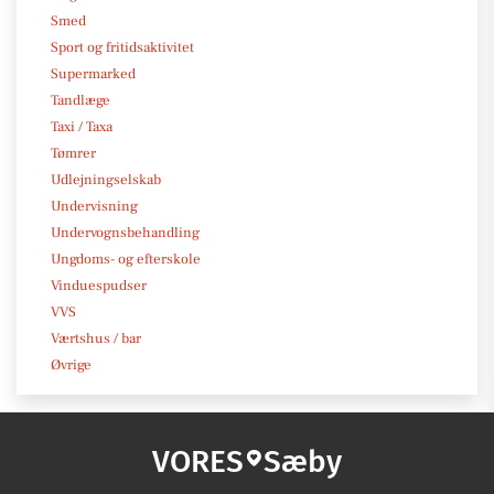
Smed
Sport og fritidsaktivitet
Supermarked
Tandlæge
Taxi / Taxa
Tømrer
Udlejningselskab
Undervisning
Undervognsbehandling
Ungdoms- og efterskole
Vinduespudser
VVS
Værtshus / bar
Øvrige
VORES
Sæby